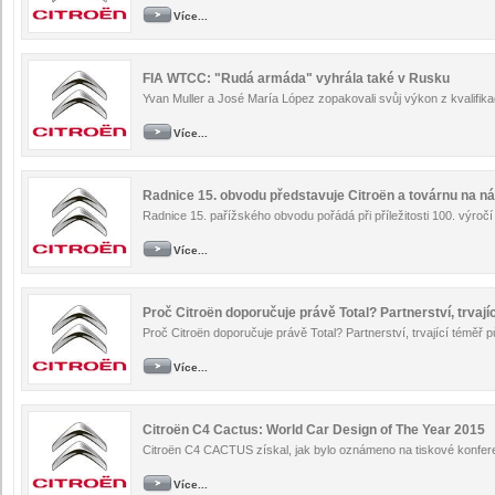
Více...
FIA WTCC: "Rudá armáda" vyhrála také v Rusku
Yvan Muller a José María López zopakovali svůj výkon z kvalifikace 
Více...
Radnice 15. obvodu představuje Citroën a továrnu na ná
Radnice 15. pařížského obvodu pořádá při příležitosti 100. výroč
Více...
Proč Citroën doporučuje právě Total? Partnerství, trvající
Proč Citroën doporučuje právě Total? Partnerství, trvající téměř půl s
Více...
Citroën C4 Cactus: World Car Design of The Year 2015
Citroën C4 CACTUS získal, jak bylo oznámeno na tiskové konferen
Více...