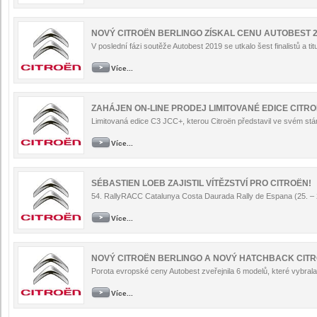
NOVÝ CITROËN BERLINGO ZÍSKAL CENU AUTOBEST 
V poslední fázi soutěže Autobest 2019 se utkalo šest finalistů a tit
Více...
ZAHÁJEN ON-LINE PRODEJ LIMITOVANÉ EDICE CITRO
Limitovaná edice C3 JCC+, kterou Citroën představil ve svém stá
Více...
SÉBASTIEN LOEB ZAJISTIL VÍTĚZSTVÍ PRO CITROËN!
54. RallyRACC Catalunya Costa Daurada Rally de Espana (25. – 2
Více...
NOVÝ CITROËN BERLINGO A NOVÝ HATCHBACK CITR
Porota evropské ceny Autobest zveřejnila 6 modelů, které vybrala
Více...