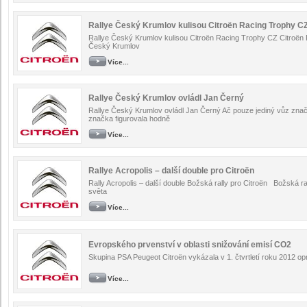
Rallye Český Krumlov kulisou Citroën Racing Trophy C
Rallye Český Krumlov kulisou Citroën Racing Trophy CZ Citroën R
Český Krumlov
Více...
Rallye Český Krumlov ovládl Jan Černý
Rallye Český Krumlov ovládl Jan Černý Ač pouze jediný vůz znač
značka figurovala hodně
Více...
Rallye Acropolis – další double pro Citroën
Rally Acropolis – další double Božská rally pro Citroën Božská rall
světa
Více...
Evropského prvenství v oblasti snižování emisí CO2
Skupina PSA Peugeot Citroën vykázala v 1. čtvrtletí roku 2012 op
Více...