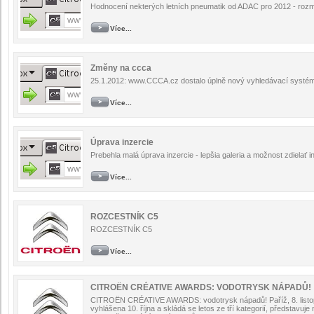
Hodnocení nekterých letních pneumatik od ADAC pro 2012 - roz
Více...
Změny na ccca
25.1.2012: www.CCCA.cz dostalo úplně nový vyhledávací systém
Více...
Úprava inzercie
Prebehla malá úprava inzercie - lepšia galeria a možnost zdielať i
Více...
ROZCESTNÍK C5
ROZCESTNÍK C5
Více...
CITROËN CRÉATIVE AWARDS: VODOTRYSK NÁPADŮ!
CITROËN CRÉATIVE AWARDS: vodotrysk nápadů! Paříž, 8. listopa
vyhlášena 10. října a skládá se letos ze tří kategorií, představu