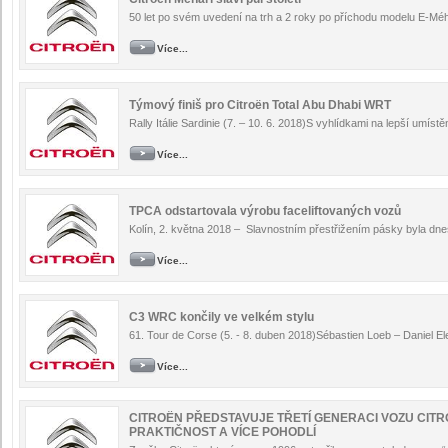
50 let po svém uvedení na trh a 2 roky po příchodu modelu E-Méhr
Více...
Týmový finiš pro Citroën Total Abu Dhabi WRT
Rally Itálie Sardinie (7. – 10. 6. 2018)S vyhlídkami na lepší umístě
Více...
TPCA odstartovala výrobu faceliftovaných vozů
Kolín, 2. května 2018 – Slavnostním přestřižením pásky byla dne
Více...
C3 WRC končily ve velkém stylu
61. Tour de Corse (5. - 8. duben 2018)Sébastien Loeb – Daniel El
Více...
CITROËN PŘEDSTAVUJE TŘETÍ GENERACI VOZU CITRO
PRAKTIČNOST A VÍCE POHODLÍ