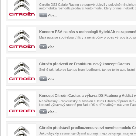
Citroën DS3 Cabrio Racing se poprvé objevil v polovině minulého
automobilka rozhodla prodávat tento model, který přináší několik 
Více...
Koncern PSA na nás s technologií HybridAir nezapomně
Malá auta se spotřebou tři litry a nenáročný proces výroby jsou p
Více...
Citroën předvedl ve Frankfurtu nový koncept Cactus.
Stejně tak, jako se kaktus brání bodlinami, tak se tohle auto br
Více...
Koncept Citroën Cactus a výbava DS Faubourg Addict v
Na věhlasný Frankfurtský autosalon si letos Citroën připravil dvě
luxusní výbavový stupeň pro řadu DS s příznačným názvem Faub
Více...
Citroën představil prodlouženou verzi nového modelu C
Jako obvykle se jmenuje Grand a přináší nejprostornější interiér