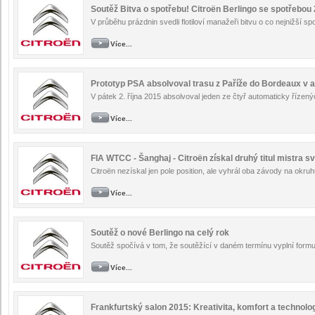
Soutěž Bitva o spotřebu! Citroën Berlingo se spotřebou 
V průběhu prázdnin svedli flotiloví manažeři bitvu o co nejnižší sp
Více...
Prototyp PSA absolvoval trasu z Paříže do Bordeaux v
V pátek 2. října 2015 absolvoval jeden ze čtyř automaticky řízen
Více...
FIA WTCC - Šanghaj - Citroën získal druhý titul mistra s
Citroën nezískal jen pole position, ale vyhrál oba závody na okruhu
Více...
Soutěž o nové Berlingo na celý rok
Soutěž spočívá v tom, že soutěžící v daném termínu vyplní formul
Více...
Frankfurtský salon 2015: Kreativita, komfort a technolo