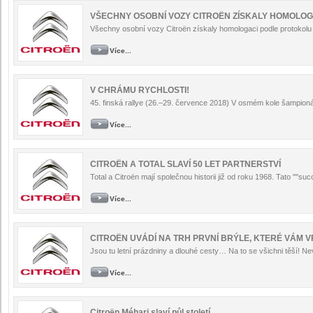
VŠECHNY OSOBNÍ VOZY CITROËN ZÍSKALY HOMOLO
Všechny osobní vozy Citroën získaly homologaci podle protokolu W
Více...
V CHRÁMU RYCHLOSTI!
45. finská rallye (26.–29. července 2018) V osmém kole šampioná
Více...
CITROËN A TOTAL SLAVÍ 50 LET PARTNERSTVÍ
Total a Citroën mají společnou historii již od roku 1968. Tato ""su
Více...
CITROËN UVÁDÍ NA TRH PRVNÍ BRÝLE, KTERÉ VÁM V
Jsou tu letní prázdniny a dlouhé cesty… Na to se všichni těší! Nev
Více...
Citroën Méhari slaví půl století