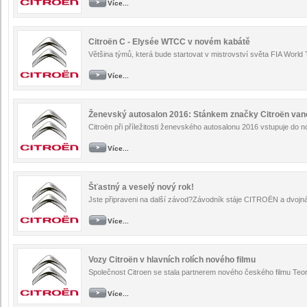
Více...
Citroën C - Elysée WTCC v novém kabátě
Většina týmů, která bude startovat v mistrovství světa FIA World 
Více...
Ženevský autosalon 2016: Stánkem značky Citroën vane
Citroën při příležitosti ženevského autosalonu 2016 vstupuje do n
Více...
Šťastný a veselý nový rok!
Jste připraveni na další závod?Závodník stáje CITROËN a dvojná
Více...
Vozy Citroën v hlavních rolích nového filmu
Společnost Citroen se stala partnerem nového českého filmu Teorie 
Více...