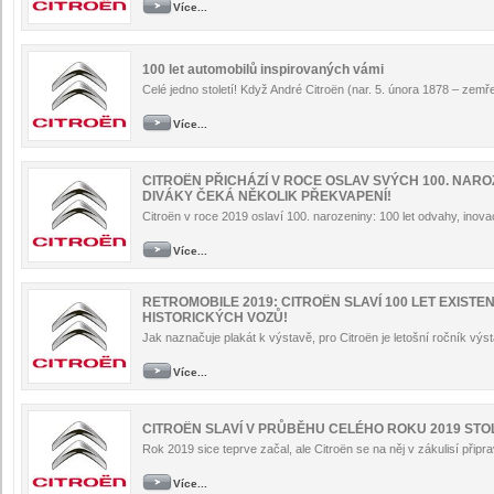
Více...
100 let automobilů inspirovaných vámi
Celé jedno století! Když André Citroën (nar. 5. února 1878 – zemř
Více...
CITROËN PŘICHÁZÍ V ROCE OSLAV SVÝCH 100. NAROZE
DIVÁKY ČEKÁ NĚKOLIK PŘEKVAPENÍ!
Citroën v roce 2019 oslaví 100. narozeniny: 100 let odvahy, inova
Více...
RETROMOBILE 2019: CITROËN SLAVÍ 100 LET EXIST
HISTORICKÝCH VOZŮ!
Jak naznačuje plakát k výstavě, pro Citroën je letošní ročník výs
Více...
CITROËN SLAVÍ V PRŮBĚHU CELÉHO ROKU 2019 STO
Rok 2019 sice teprve začal, ale Citroën se na něj v zákulisí připra
Více...