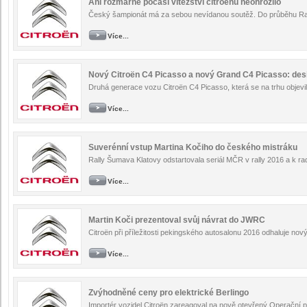
Ani rozmarné počasí vítězství citroënů neohrozilo
Český šampionát má za sebou nevídanou soutěž. Do průběhu Ra
Více...
Nový Citroën C4 Picasso a nový Grand C4 Picasso: desi
Druhá generace vozu Citroën C4 Picasso, která se na trhu objevi
Více...
Suverénní vstup Martina Kočiho do českého mistráku
Rally Šumava Klatovy odstartovala seriál MČR v rally 2016 a k r
Více...
Martin Koči prezentoval svůj návrat do JWRC
Citroën při příležitosti pekingského autosalonu 2016 odhaluje no
Více...
Zvýhodněné ceny pro elektrické Berlingo
Importér vozidel Citroën zareagoval na nově otevřený Operační p