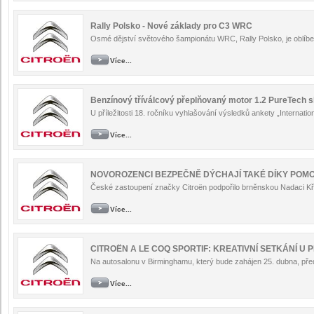
Rally Polsko - Nové základy pro C3 WRC
Osmé dějství světového šampionátu WRC, Rally Polsko, je oblíben
Více...
Benzínový tříválcový přeplňovaný motor 1.2 PureTech 
U příležitosti 18. ročníku vyhlašování výsledků ankety „Internation
Více...
NOVOROZENCI BEZPEČNĚ DÝCHAJÍ TAKÉ DÍKY POMO
České zastoupení značky Citroën podpořilo brněnskou Nadaci Kři
Více...
CITROËN A LE COQ SPORTIF: KREATIVNÍ SETKÁNÍ U P
Na autosalonu v Birminghamu, který bude zahájen 25. dubna, předs
Více...