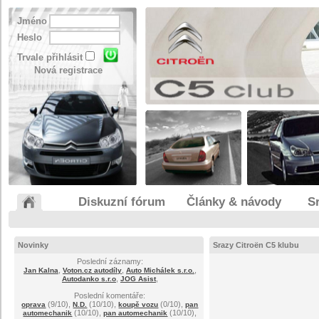
Jméno
Heslo
Trvale přihlásit
Nová registrace
Diskuzní fórum
Články & návody
S
Novinky
Srazy Citroën C5 klubu
Poslední záznamy:
,
,
,
Jan Kalna
Voton.cz autodíly
Auto Michálek s.r.o.
,
,
Autodanko s.r.o
JOG Asist
Poslední komentáře:
(9/10),
(10/10),
(0/10),
oprava
N.D.
koupě vozu
pan
(10/10),
(10/10),
automechanik
pan automechanik