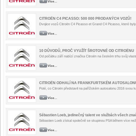
Více...
CITROËN C4 PICASSO: 500 000 PRODANÝCH VOZŮ!
Dvojice vozů Citroën C4 Picasso et Grand C4 Picasso, které byly 
Více...
10 DŮVODŮ, PROČ VYUŽÍT ŠROTOVNÉ OD CITROËNU
Od počátku září nabízí značka Citroën na českém trhu svůj vlastn
Více...
CITROËN ODHALÍ NA FRANKFURTSKÉM AUTOSALONU 
Poté, co Citroën představil na pařížském autosalonu 2016 svou kam
Více...
Sébastien Loeb, jedinečný talent ve službách všech zn
Sébastien Loeb získal společně se skupinou PSA během více než 1
Více...