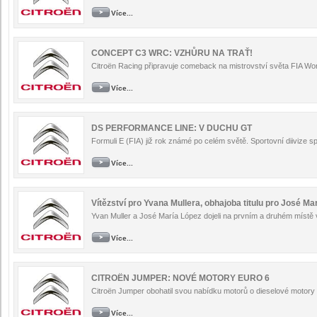
Více...
CONCEPT C3 WRC: VZHŮRU NA TRAŤ!
Citroën Racing připravuje comeback na mistrovství světa FIA Wor
Více...
DS PERFORMANCE LINE: V DUCHU GT
Formuli E (FIA) již rok známé po celém světě. Sportovní diivize sp
Více...
Vítězství pro Yvana Mullera, obhajoba titulu pro José Ma
Yvan Muller a José María López dojeli na prvním a druhém místě v
Více...
CITROËN JUMPER: NOVÉ MOTORY EURO 6
Citroën Jumper obohatil svou nabídku motorů o dieselové motory 
Více...