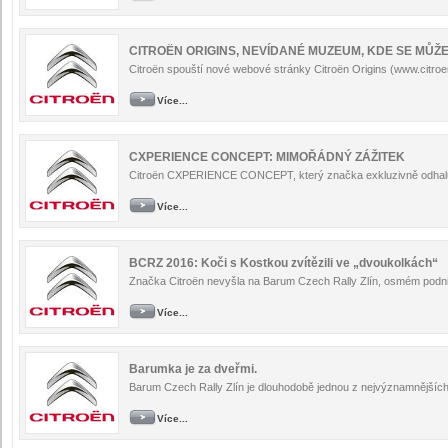
CITROËN ORIGINS, NEVÍDANÉ MUZEUM, KDE SE MŮŽ
Citroën spouští nové webové stránky Citroën Origins (www.citroe
Více...
CXPERIENCE CONCEPT: MIMOŘÁDNÝ ZÁŽITEK
Citroën CXPERIENCE CONCEPT, který značka exkluzivně odhaluje
Více...
BCRZ 2016: Koči s Kostkou zvítězili ve „dvoukolkách“
Značka Citroën nevyšla na Barum Czech Rally Zlín, osmém podn
Více...
Barumka je za dveřmi.
Barum Czech Rally Zlín je dlouhodobě jednou z nejvýznamnějších 
Více...