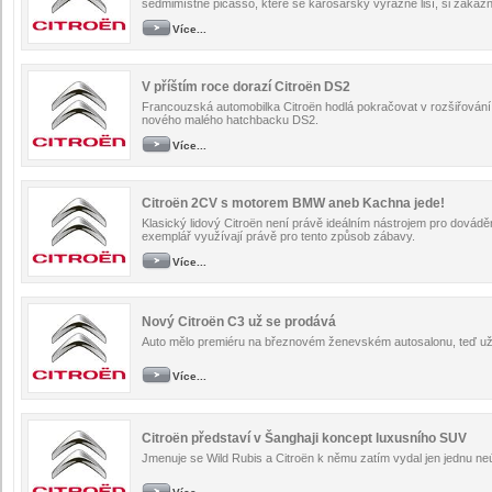
sedmimístné picasso, které se karosářsky výrazně liší, si zákazní
Více...
V příštím roce dorazí Citroën DS2
Francouzská automobilka Citroën hodlá pokračovat v rozšiřová
nového malého hatchbacku DS2.
Více...
Citroën 2CV s motorem BMW aneb Kachna jede!
Klasický lidový Citroën není právě ideálním nástrojem pro dovádě
exemplář využívají právě pro tento způsob zábavy.
Více...
Nový Citroën C3 už se prodává
Auto mělo premiéru na březnovém ženevském autosalonu, teď už
Více...
Citroën představí v Šanghaji koncept luxusního SUV
Jmenuje se Wild Rubis a Citroën k němu zatím vydal jen jednu neúp