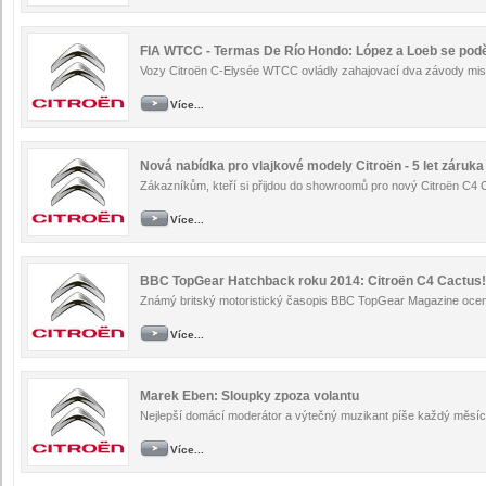
FIA WTCC - Termas De Río Hondo: López a Loeb se poděli
Vozy Citroën C-Elysée WTCC ovládly zahajovací dva závody mistr
Více...
Nová nabídka pro vlajkové modely Citroën - 5 let záruka
Zákazníkům, kteří si přijdou do showroomů pro nový Citroën C4 C
Více...
BBC TopGear Hatchback roku 2014: Citroën C4 Cactus!
Známý britský motoristický časopis BBC TopGear Magazine ocenil
Více...
Marek Eben: Sloupky zpoza volantu
Nejlepší domácí moderátor a výtečný muzikant píše každý měsíc s
Více...