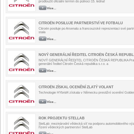
prodloužit oficiální termín do půlnoci 15. ledna!
Více...
CITROËN POSILUJE PARTNERSTVÍ VE FOTBALU
Citroën posiluje po Arsenalu a francouzské reprezentaci své part
stala
Více...
NOVÝ GENERÁLNÍ ŘEDITEL CITROËN ČESKÁ REPUBL
NOVÝ GENERÁLNÍ ŘEDITEL CITROËN ČESKÁ REPUBLIKA Praha, 3
generální ředitel Citroën Česká republika s.r.o. a
Více...
CITROËN ZÍSKAL OCENĚNÍ ZLATÝ VOLANT
Technologie HYbrid4 získala v Německu prestižní ocenění Gold
Více...
ROK PROJEKTU STELLAB
StelLab: mezinárodní vědecká síť na podporu automobilového výzku
řízení vědeckých partnerství StelLab