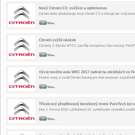
Nový Citroën C3: svěžest a optimismus
Citroën dnes představuje nový Citroën C3 a oživuje tak svůj bestsel
Více...
Citroën zvýšil náskok
Citroëny C-Elysée WTCC završily evropskou část sezony FIA WTC
Více...
Vývoj nového auta WRC 2017 nabral na obrátkách ve Fi
Finské cesty si zvolil Citroën Racing pro třetí testovací soustřed
Více...
Tříválcový přeplňovaný benzínový motor PureTech byl opě
Dne 1. června 2016 u příležitosti 18. vyhlašování výsledků soutěže
Více...