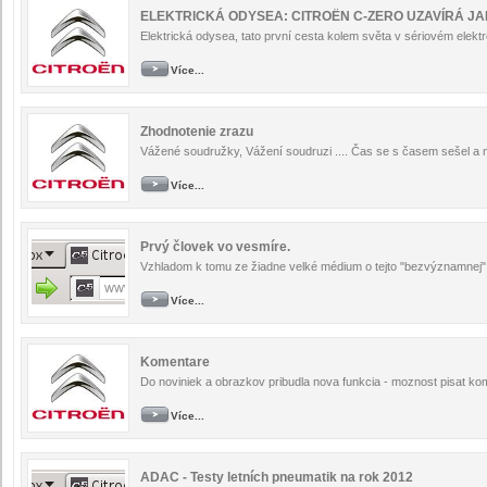
ELEKTRICKÁ ODYSEA: CITROËN C-ZERO UZAVÍRÁ J
Elektrická odysea, tato první cesta kolem světa v sériovém elektr
Více...
Zhodnotenie zrazu
Vážené soudružky, Vážení soudruzi .... Čas se s časem sešel a ná
Více...
Prvý človek vo vesmíre.
Vzhladom k tomu ze žiadne velké médium o tejto "bezvýznamnej" ud
Více...
Komentare
Do noviniek a obrazkov pribudla nova funkcia - moznost pisat kome
Více...
ADAC - Testy letních pneumatik na rok 2012