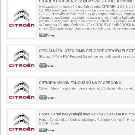
CITROËN C4 AIRCROSS: NOVÝ PŘÍSTUP KE KOMPAK
V návaznosti na komerční úspěch nového CITROËNU C4, který by
100 000 exemplářích, rozšiřuje značka svou nabídku o zcela 
CITROËN odvážil změnit tradiční rysy kompaktního SUV. Propo
přizpůsobí současnému životnímu stylu a umožní únik z každodenn
pohybové schopnosti terénního vozu s komfortem a jízdními vla
dvě nebo na všechna čtyři kola. Vůz CITROËN C4 AIRCROSS bude 
emise CO2 bude se pohybovat na předních pozicích ve svém se
Více...
OFICIÁLNÍ ZALOŽENÍ BMW PEUGEOT CITROËN ELECTR
Skupiny BMW a PSA Peugeot Citroën se rozhodly spojit své schop
Více...
CITROËN: MILION FANOUŠKŮ NA FACEBOOKU
Citroën, který má po celém světě více než 70 oficiálních stránek
Více...
Honza Černý nejrychlejší dvoukolkou v Českém Kruml
Honza Černý nejrychlejší dvoukolkou v Českém Krumlově Honza
DS3 R3T mezi
Více...