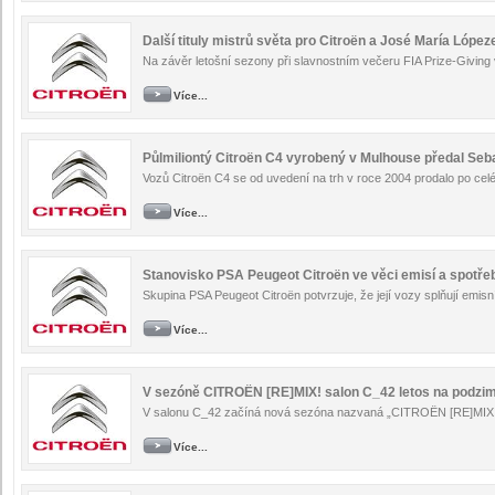
Další tituly mistrů světa pro Citroën a José María López
Na závěr letošní sezony při slavnostním večeru FIA Prize-Giving v P
Více...
Půlmiliontý Citroën C4 vyrobený v Mulhouse předal Seb
Vozů Citroën C4 se od uvedení na trh v roce 2004 prodalo po celé
Více...
Stanovisko PSA Peugeot Citroën ve věci emisí a spotře
Skupina PSA Peugeot Citroën potvrzuje, že její vozy splňují emis
Více...
V sezóně CITROËN [RE]MIX! salon C_42 letos na podzim
V salonu C_42 začíná nová sezóna nazvaná „CITROËN [RE]MIX!“.
Více...