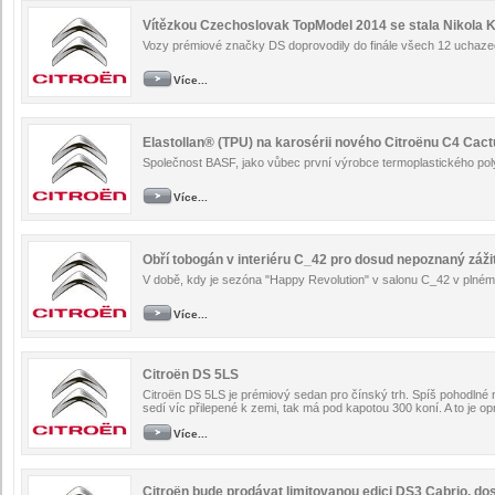
Vítězkou Czechoslovak TopModel 2014 se stala Nikola 
Vozy prémiové značky DS doprovodily do finále všech 12 uchazeč
Více...
Elastollan® (TPU) na karosérii nového Citroënu C4 Cac
Společnost BASF, jako vůbec první výrobce termoplastického poly
Více...
Obří tobogán v interiéru C_42 pro dosud nepoznaný zá
V době, kdy je sezóna "Happy Revolution" v salonu C_42 v plném p
Více...
Citroën DS 5LS
Citroën DS 5LS je prémiový sedan pro čínský trh. Spíš pohodlné 
sedí víc přilepené k zemi, tak má pod kapotou 300 koní. A to je 
Více...
Citroën bude prodávat limitovanou edici DS3 Cabrio, dos