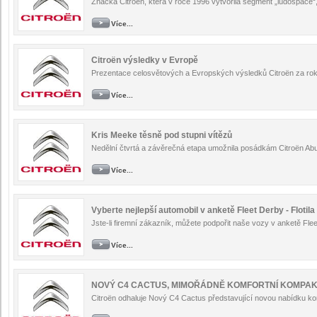
Značka Citroën, která v roce 1996 vytvořila segment „ludospace“,
Více...
Citroën výsledky v Evropě
Prezentace celosvětových a Evropských výsledků Citroën za rok
Více...
Kris Meeke těsně pod stupni vítězů
Nedělní čtvrtá a závěrečná etapa umožnila posádkám Citroën Abu
Více...
Vyberte nejlepší automobil v anketě Fleet Derby - Flotila
Jste-li firemní zákazník, můžete podpořit naše vozy v anketě Fleet
Více...
NOVÝ C4 CACTUS, MIMOŘÁDNĚ KOMFORTNÍ KOMPA
Citroën odhaluje Nový C4 Cactus představující novou nabídku k