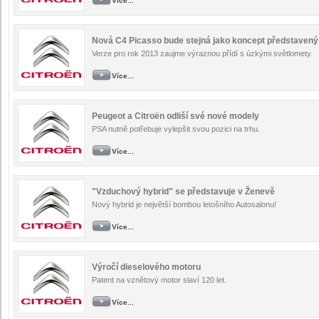
Více...
Nová C4 Picasso bude stejná jako koncept představený
Verze pro rok 2013 zaujme výraznou přídí s úzkými světlomety.
Více...
Peugeot a Citroën odliší své nové modely
PSA nutně potřebuje vylepšit svou pozici na trhu.
Více...
"Vzduchový hybrid" se představuje v Ženevě
Nový hybrid je největší bombou letošního Autosalonu!
Více...
Výročí dieselového motoru
Patent na vznětový motor slaví 120 let.
Více...