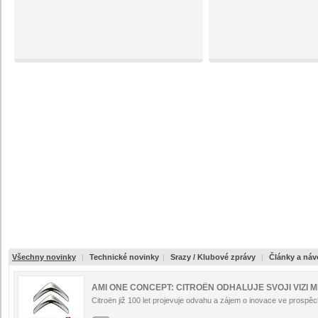
Všechny novinky
|
Technické novinky
|
Srazy / Klubové zprávy
|
Články a ná
AMI ONE CONCEPT: CITROËN ODHALUJE SVOJI VIZI 
Citroën již 100 let projevuje odvahu a zájem o inovace ve pros