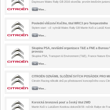
Dayinsure Wales Rally GB 2016 skončila prvním letošním juniorsk
Více...
Poslední vítězství Kočiho, titul WRC3 pro Tempestiniho
Stylem start - cíl vyhráli Wales Rally GB Martin Koči a Lukáš Ko
Více...
Skupina PSA, nevládní organizace T&E a FNE a Bureau Ve
provozu
Skupina PSA, Transport & Environment (T&E), France Nature Envi
Více...
CITROËN OZNÁMIL SLOŽENÍ SVÝCH POSÁDEK PRO MIS
Citroën Racing několik dnů po představení koncepčního vozu Ci
Více...
Korsická bronzová pouť a český titul 2WD
Martin Koči s Lukášem Kostkou dokončili 59. ročník Rallye de Fra