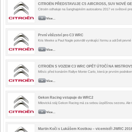
CITROËN PŘEDSTAVUJE C5 AIRCROSS, SUV NOVÉ 
Citroën odhaluje na šanghajském autosalonu 2017 ve světové pre
Více...
První vítězství pro C3 WRC
Kris Meeke a Paul Nagle potvrdili vynikající formu a udrželi pevné
Více...
CITROËN S VOZEM C3 WRC OPĚT ÚTOČÍ NA MISTROVS
Měsíc před konáním Rallye Monte Carlo, která je prvním podnikem 
Více...
Gekon Racing vstupuje do WRC2
Milovická stáj Gekon Racing má za sebou úspěšnou sezonu. Ale t
Více...
Martin Koči s Lukášem Kostkou – vicemistři JWRC 201