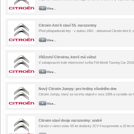
Více...
Citroën Ami 6 slaví 55. narozeniny
Před pětapadesáti lety - v dubnu 1961 - debutoval Citroën Ami 6, 
Více...
Vítězství Citroënu, které má váhu!
V zahajovacím kole mistrovství světa FIA World Touring Car 2016 p
Více...
Nový Citroën Jumpy: pro hrdiny všedního dne
Citroën Jumpy, který se na trhu objevil v roce 1995 a vyrobilo se 
Více...
Citroën slaví dvoje narozeniny: andré
Citroën v rámci oslav 65 let dodávky 2CV Fourgonnette a 20 let 