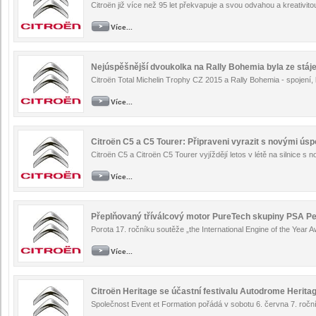
Citroën již více než 95 let překvapuje a svou odvahou a kreativito
Více...
Nejúspěšnější dvoukolka na Rally Bohemia byla ze stáje
Citroën Total Michelin Trophy CZ 2015 a Rally Bohemia - spojení, k
Více...
Citroën C5 a C5 Tourer: Připraveni vyrazit s novými ús
Citroën C5 a Citroën C5 Tourer vyjíždějí letos v létě na silnice s
Více...
Přeplňovaný tříválcový motor PureTech skupiny PSA Pe
Porota 17. ročníku soutěže „the International Engine of the Year A
Více...
Citroën Heritage se účastní festivalu Autodrome Herita
Společnost Event et Formation pořádá v sobotu 6. června 7. ročník