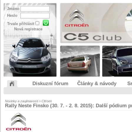
Jméno
Heslo
Trvale přihlásit
Nová registrace
Diskuzní fórum
Články & návody
S
Novinky a zaujimavosti > Citroen
Rally Neste Finsko (30. 7. - 2. 8. 2015): Další pódium 