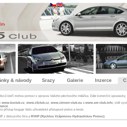
ánky & návody
Srazy
Galerie
Inzerce
C
otlivců kteří mohou pomoci s opravou Vašeho plechového miláčka. Dále komerční upoutavky, 
ek
www.bxclub.cz
,
www.c5club.cz
,
www.citroen-club.eu
a
www.xm-club.info
, sídlí sy
stance
.
o přístup funguje Vaše uživatelské přistupové jméno a heslo.
ST
z diskuzního fóra a
RVHP (Rychlou Vzájemnou Hydraulickou Pomoc)
.