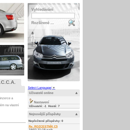
Vyhledávání
Rozšírené ...
.C.C.A.
Select Language
▼
Uživatelé online
inzerce a
Nastavení
stém na vlastní
Uživatelé: -1 Hosté: 7
Nejnovější příspěvky
Nepřečtené příspěvky:
0
Re: ROZCESTNÍK C5
19/02 21:18 najk