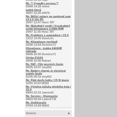
Re: ** Vypadky serveru **
03/08 14:28 milne
zadek klesá
30/07 22:26 b007k
Re: Běžící sahary po zamknutí auta
c5 2.0 16v RC
20/07 12:07 Hanz 397
Re: Nízkotlaký ventil / Vysokotlaký
ventil klimatizace 2.0HDI RHR
20/07 11:35 Hanz 397
Re: Problémy s autorádiem / C5 II
12/12 14:45 DaveLbc
Re: Klimatizace nechladí
25/06 13:54 Domino71
Klimatizace - trubka 6460HR
náhrada
06/06 20:50 Domino71
Chyba P15A3
20/05 22:05 Rahart
Re: FAP - Filtr pevných částic
05/05 23:07 eisy811
Re: Battery charge or electrical
supply faulty
01/05 09:16 eisy811
Re: Páté dveře kufru / C5 III tourer
11/04 14:53 MS02
Re: Výměna ložiska předního kola /
C5 II
09/04 22:33 James01
Re: Servisy - Olomoucko
08/04 09:59 LadesFCB
Re: Ostřikovače
07/04 14:59 MS02
Inzerce