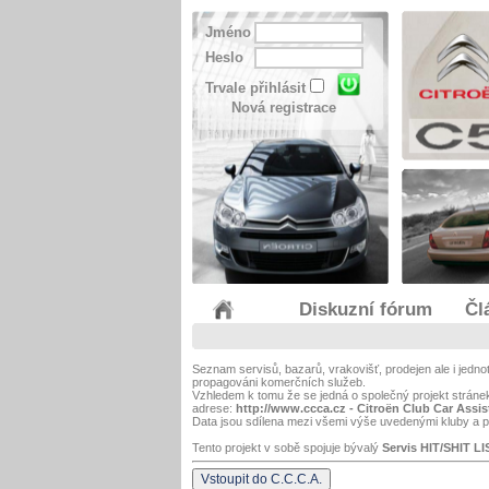
Jméno
Heslo
Trvale přihlásit
Nová registrace
Diskuzní fórum
Čl
Seznam servisů, bazarů, vrakovišť, prodejen ale i jedn
propagováni komerčních služeb.
Vzhledem k tomu že se jedná o společný projekt strán
adrese:
http://www.ccca.cz - Citroën Club Car Assi
Data jsou sdílena mezi všemi výše uvedenými kluby a pr
Tento projekt v sobě spojuje bývalý
Servis HIT/SHIT LI