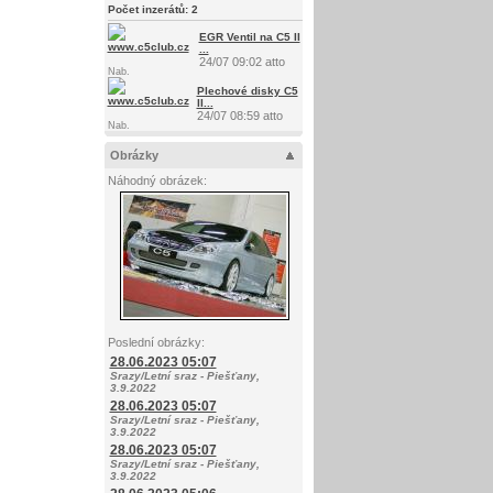
Počet inzerátů:
2
EGR Ventil na C5 II
...
24/07 09:02 atto
Nab.
Plechové disky C5
II...
24/07 08:59 atto
Nab.
Obrázky
Náhodný obrázek:
Poslední obrázky:
28.06.2023 05:07
Srazy/Letní sraz - Piešťany,
3.9.2022
28.06.2023 05:07
Srazy/Letní sraz - Piešťany,
3.9.2022
28.06.2023 05:07
Srazy/Letní sraz - Piešťany,
3.9.2022