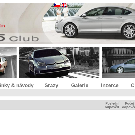
ánky & návody
Srazy
Galerie
Inzerce
C
Poslední
Počet
odpověď
odpově