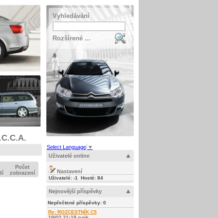
Vyhledávání
Rozšírené ...
.C.C.A.
Select Language
▼
Uživatelé online
Počet
Nastavení
dí
zobrazení
Uživatelé: -1 Hosté: 84
Nejnovější příspěvky
Nepřečtené příspěvky:
0
Re: ROZCESTNÍK C5
19/02 21:18 najk