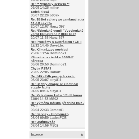
Re: ** Vypadky serveru **
03/08 14:28 milne
zadek klesá
30/07 22:26 b007k
Re: Běžící sahary po zamknutí auta
c5 2.0 16v RC
20/07 12:07 Hanz 397
Re: Nízkotlaký ventil / Vysokotlaký
ventil klimatizace 2.0HDI RHR
20/07 11:35 Hanz 397
Re: Problémy s autorádiem / C5 II
12/12 14:45 DaveLbc
Re: Klimatizace nechladí
25/06 13:54 Domino71
Klimatizace - trubka 6460HR
náhrada
06/06 20:50 Domino71
Chyba P15A3
20/05 22:05 Rahart
Re: FAP - Filtr pevných částic
05/05 23:07 eisy811
Re: Battery charge or electrical
supply faulty
01/05 09:16 eisy811
Re: Páté dveře kufru / C5 III tourer
11/04 14:53 MS02
Re: Výměna ložiska předního kola /
C5 II
09/04 22:33 James01
Re: Servisy - Olomoucko
08/04 09:59 LadesFCB
Re: Ostřikovače
07/04 14:59 MS02
Inzerce