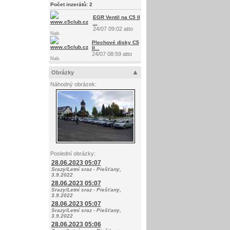
Počet inzerátů:
2
EGR Ventil na C5 II
...
24/07 09:02 atto
Nab.
Plechové disky C5
II...
24/07 08:59 atto
Nab.
Obrázky
Náhodný obrázek:
Poslední obrázky:
28.06.2023 05:07
Srazy/Letní sraz - Piešťany,
3.9.2022
28.06.2023 05:07
Srazy/Letní sraz - Piešťany,
3.9.2022
28.06.2023 05:07
Srazy/Letní sraz - Piešťany,
3.9.2022
28.06.2023 05:06