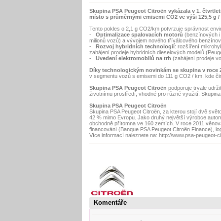
Skupina PSA Peugeot Citroën vykázala v 1. čtvrtlet
místo s průměrnými emisemi CO2 ve výši 125,5 g /
Tento pokles o 2,1 g CO2/km potvrzuje správnost environ
-
Optimalizace spalovacích motorů
(benzínových i 
milionů vozů) a vývojem nového tříválcového benzínov
-
Rozvoj hybridních technologií
: rozšíření mikrohy
zahájení prodeje hybridních dieselových modelů (Peug
-
Uvedení elektromobilů na trh
(zahájení prodeje v
Díky technologickým novinkám se skupina v roce 20
v segmentu vozů s emisemi do 111 g CO2 / km, kde činil j
Skupina PSA Peugeot Citroën
podporuje trvale udržit
životnímu prostředí, vhodné pro různé využití. Skupi
Skupina PSA Peugeot Citroën
Skupina PSA Peugeot Citroën, za kterou stojí dvě svět
42 % mimo Evropu. Jako druhý největší výrobce automob
obchodně přítomna ve 160 zemích. V roce 2011 věnovala 
financování (Banque PSA Peugeot Citroën Finance), log
Více informací naleznete na: http://www.psa-peugeot-c
Komentáře