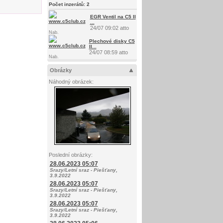
Počet inzerátů:
2
EGR Ventil na C5 II
...
24/07 09:02 atto
Nab.
Plechové disky C5
II...
24/07 08:59 atto
Nab.
Obrázky
Náhodný obrázek:
Poslední obrázky:
28.06.2023 05:07
Srazy/Letní sraz - Piešťany,
3.9.2022
28.06.2023 05:07
Srazy/Letní sraz - Piešťany,
3.9.2022
28.06.2023 05:07
Srazy/Letní sraz - Piešťany,
3.9.2022