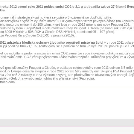
í roku 2012 oproti roku 2011 pokles emisí CO2 o 2,1 g a obsadila tak ve 27-členné Evro
 km.
mentální strategie skupiny, která se opírá o 3 vzájemně se doplňující pilíře:
dieselových) s vyšším využitím motorů HDi vybavených filtrem pevných částic (na konci rok
ého motoru s emisemi do 100 g/km, které jsou v roce 2012 určeny pro nový Peugeot 208.
bridního systému Stop&Start u celé modelové řady Peugeot i Citroën (na konci roku 2012 již
eot 3008 HYbrid4 a 508 RXH a Citroën DS5 HYbrid4, s emisemi 95 – 107 g/km).
ozů Peugeot i0n a Citroën C-ZERO v prosinci 2010).
11 udržela z hlediska ochrany životního prostředí místo na špici
– v roce 2011 byla 
ejí podíl na trhu 21,1 %. Tento vývoj se s podílem na trhu ve výši 20,9 % potvrzuje i v 1. čtv
elnou mobilitu, a proto na snižování emisí CO2 zaměřuje svou inovativní politiku a nabízí voz
na snižování emisí CO2 věnuje významnou část svého rozpočtu určeného pro výzkum a vývoj
ově proslulé značky Peugeot a Citroën, prodala po celém světě v roce 2011 celkem 3,5 milion
ilů v Evropě dosáhla skupina v roce 2011 obratu 59,9 miliardy eur. Skupina PSA Peugeot C
více než 2 miliardy eur na výzkum a vývoj, a to především do oblasti nových energií. Její ak
istiku (Gefco) a výrobu automobilového příslušenství (Faurecia).
itroen.com