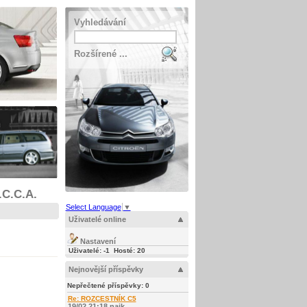
Vyhledávání
Rozšírené ...
.C.C.A.
Select Language
▼
Uživatelé online
Nastavení
Uživatelé: -1 Hosté: 20
Nejnovější příspěvky
Nepřečtené příspěvky:
0
Re: ROZCESTNÍK C5
19/02 21:18 najk