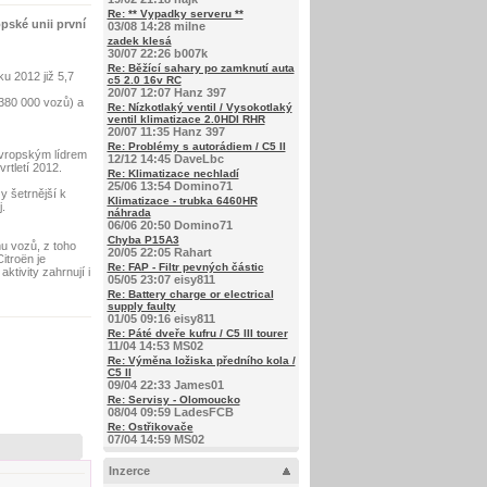
Re: ** Vypadky serveru **
pské unii první
03/08 14:28 milne
zadek klesá
30/07 22:26 b007k
Re: Běžící sahary po zamknutí auta
u 2012 již 5,7
c5 2.0 16v RC
20/07 12:07 Hanz 397
 380 000 vozů) a
Re: Nízkotlaký ventil / Vysokotlaký
ventil klimatizace 2.0HDI RHR
20/07 11:35 Hanz 397
Re: Problémy s autorádiem / C5 II
evropským lídrem
12/12 14:45 DaveLbc
rtletí 2012.
Re: Klimatizace nechladí
25/06 13:54 Domino71
y šetrnější k
Klimatizace - trubka 6460HR
.
náhrada
06/06 20:50 Domino71
Chyba P15A3
u vozů, z toho
20/05 22:05 Rahart
itroën je
Re: FAP - Filtr pevných částic
tivity zahrnují i
05/05 23:07 eisy811
Re: Battery charge or electrical
supply faulty
01/05 09:16 eisy811
Re: Páté dveře kufru / C5 III tourer
11/04 14:53 MS02
Re: Výměna ložiska předního kola /
C5 II
09/04 22:33 James01
Re: Servisy - Olomoucko
08/04 09:59 LadesFCB
Re: Ostřikovače
07/04 14:59 MS02
Inzerce