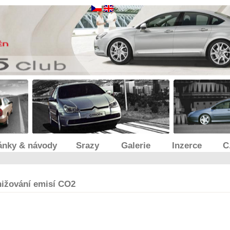
ánky & návody
Srazy
Galerie
Inzerce
C
nižování emisí CO2