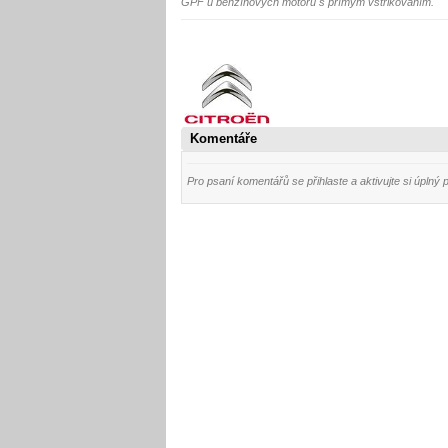
GPF u benzínových motorů s přímým vstřikováním.
Komentáře
Pro psaní komentářů se přihlaste a aktivujte si úplný pro