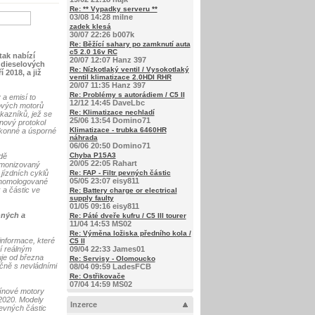
Re: ** Vypadky serveru **
03/08 14:28 milne
zadek klesá
30/07 22:26 b007k
Re: Běžící sahary po zamknutí auta
c5 2.0 16v RC
tak nabízí
20/07 12:07 Hanz 397
 dieselových
Re: Nízkotlaký ventil / Vysokotlaký
 2018, a již
ventil klimatizace 2.0HDI RHR
20/07 11:35 Hanz 397
Re: Problémy s autorádiem / C5 II
 a emisí to
12/12 14:45 DaveLbc
lových motorů
Re: Klimatizace nechladí
kazníků, jež se
25/06 13:54 Domino71
nový protokol
Klimatizace - trubka 6460HR
konné a úsporné
náhrada
06/06 20:50 Domino71
Chyba P15A3
dě
20/05 22:05 Rahart
rmonizovaný
jízdních cyklů
Re: FAP - Filtr pevných částic
05/05 23:07 eisy811
u homologované
 a částic ve
Re: Battery charge or electrical
supply faulty
01/05 09:16 eisy811
nných a
Re: Páté dveře kufru / C5 III tourer
11/04 14:53 MS02
Re: Výměna ložiska předního kola /
informace, které
C5 II
ží reálným
09/04 22:33 James01
uje od března
Re: Servisy - Olomoucko
čně s nevládními
08/04 09:59 LadesFCB
Re: Ostřikovače
07/04 14:59 MS02
zínové motory
 2020. Modely
Inzerce
pevných částic