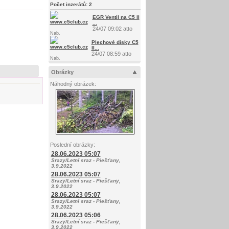
Počet inzerátů:
2
EGR Ventil na C5 II
...
24/07 09:02 atto
Nab.
Plechové disky C5
II...
24/07 08:59 atto
Nab.
Obrázky
Náhodný obrázek:
Poslední obrázky:
28.06.2023 05:07
Srazy/Letní sraz - Piešťany,
3.9.2022
28.06.2023 05:07
Srazy/Letní sraz - Piešťany,
3.9.2022
28.06.2023 05:07
Srazy/Letní sraz - Piešťany,
3.9.2022
28.06.2023 05:06
Srazy/Letní sraz - Piešťany,
3.9.2022