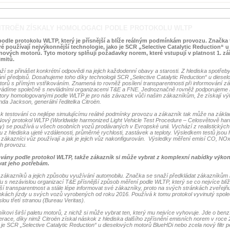
ITROËN ZÍSKALY HOMOLOGACI PODLE PROTOKOLU WLTP
odle protokolu WLTP, který je přísnější a blíže reálným podmínkám provozu. Značka 
 používají nejvýkonnější technologie, jako je SCR „Selective Catalytic Reduction“ u
ových motorů. Tyto motory splňují požadavky norem, které vstupují v platnost 1. září
imitů.
í se přinášet konkrétní odpovědi na jejich každodenní obavy a starosti. Z hlediska spotřeby
ní předpisů. Dosahujeme toho díky technologii SCR „Selective Catalytic Reduction“ u diese
orů s přímým vstřikováním. Znamená to rovněž posílení transparentnosti při informování zá
rovádíme společně s nevládními organizacemi T&E a FNE. Jednoznačně rovněž podporujeme 
ry homologovanými podle WLTP je pro nás závazek vůči našim zákazníkům, že získají vý
nda Jackson, generální ředitelka Citroën.
 testování co nejlépe simulujícímu reálné podmínky provozu a zákazník tak může na zákla
Nový protokol WLTP (Worldwide harmonized Light Vehicle Test Procedure – Celosvětově ha
y) se používá u všech osobních vozů prodávaných v Evropské unii. Vychází z realistických 
u z hlediska ujeté vzdálenosti, průměrné rychlosti, zastávek a teploty. Výsledkem testů jso
ak zákazníci vůz používají a jak je jejich vůz nakonfigurován. Výsledky měření emisí CO, NOx
h provozu.
ány podle protokol WLTP, takže zákazník si může vybrat z komplexní nabídky výko
vat jeho potřebám.
d zákazníků a jejich způsobu využívání automobilu. Značka se snaží předkládat zákazníkům 
polu s nezávislou organizací T&E přísnější způsob měření podle WLTP, který se co nejvíce blí
ší transparentnost a stále lépe informovat své zákazníky, proto na svých stránkách zveřejň
ách jízdy u svých vozů vyrobených od roku 2016. Používá k tomu protokol vyvinutý spole
lou třetí stranou (Bureau Veritas).
ovi širší paletu motorů, z nichž si může vybrat ten, který mu nejvíce vyhovuje. Jde o ben
race, díky nimž Citroën získal náskok z hlediska dalšího zpřísnění emisních norem v roce
 je SCR „Selective Catalytic Reduction“ u dieselových motorů BlueHDi nebo zcela nový filtr 