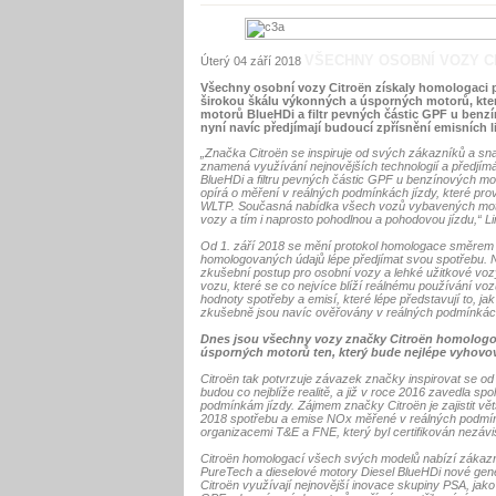
VŠECHNY OSOBNÍ VOZY C
Úterý 04 září 2018
Všechny osobní vozy Citroën získaly homologaci p
širokou škálu výkonných a úsporných motorů, které
motorů BlueHDi a filtr pevných částic GPF u benzín
nyní navíc předjímají budoucí zpřísnění emisních l
„Značka Citroën se inspiruje od svých zákazníků a snaž
znamená využívání nejnovějších technologií a předjímá
BlueHDi a filtru pevných částic GPF u benzínových mot
opírá o měření v reálných podmínkách jízdy, které p
WLTP. Současná nabídka všech vozů vybavených moto
vozy a tím i naprosto pohodlnou a pohodovou jízdu,“ Li
Od 1. září 2018 se mění protokol homologace směrem k
homologovaných údajů lépe předjímat svou spotřebu. 
zkušební postup pro osobní vozy a lehké užitkové voz
vozu, které se co nejvíce blíží reálnému používání voz
hodnoty spotřeby a emisí, které lépe představují to, j
zkušebně jsou navíc ověřovány v reálných podmínkác
Dnes jsou všechny vozy značky Citroën homologov
úsporných motorů ten, který bude nejlépe vyhovo
Citroën tak potvrzuje závazek značky inspirovat se o
budou co nejblíže realitě, a již v roce 2016 zavedla s
podmínkám jízdy. Zájmem značky Citroën je zajistit vět
2018 spotřebu a emise NOx měřené v reálných podmínk
organizacemi T&E a FNE, který byl certifikován nezávis
Citroën homologací všech svých modelů nabízí zákazník
PureTech a dieselové motory Diesel BlueHDi nové gene
Citroën využívají nejnovější inovace skupiny PSA, jako