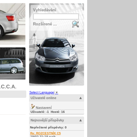
Vyhledávání
Rozšírené ...
.C.C.A.
Select Language
▼
Uživatelé online
Nastavení
Uživatelé: -1 Hosté: 16
Nejnovější příspěvky
Nepřečtené příspěvky:
0
Re: ROZCESTNÍK C5
19/02 21:18 najk