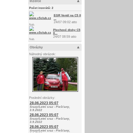
Inzerce
Počet inzerátů:
2
EGR Ventil na C5 II
...
24/07 09:02 atto
Nab.
Plechové disky C5
II...
24/07 08:59 atto
Nab.
Obrázky
Náhodný obrázek:
Poslední obrázky:
28.06.2023 05:07
Srazy/Letní sraz - Piešťany,
3.9.2022
28.06.2023 05:07
Srazy/Letní sraz - Piešťany,
3.9.2022
28.06.2023 05:07
Srazy/Letní sraz - Piešťany,