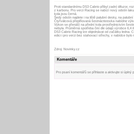
Proti standardnímu DS3 Cabrio přibyl zadní difuzor, r
z karbonu. Pro verzi Racing se nabízí nový odstín la
kola jsou černá.
Šedý odstín najdete i na liště palubní desky, na palubní
Čtyřválcová přeplňovaná šestnáctistovka nabídne výk
Výkon se přenáší na přední kola prostřednictvím šest
nebyla. Průměrná spotřeba činí dle údajů výrobce 6,4 l
DS3 Cabrio Racing lze objednávat od začátku ledna. Cen
edici i pro verzi bez stahovací střechy, v nabídce bylo
Zdroj: Novinky.cz
Komentáře
Pro psaní komentářů se přihlaste a aktivujte si úplný pro