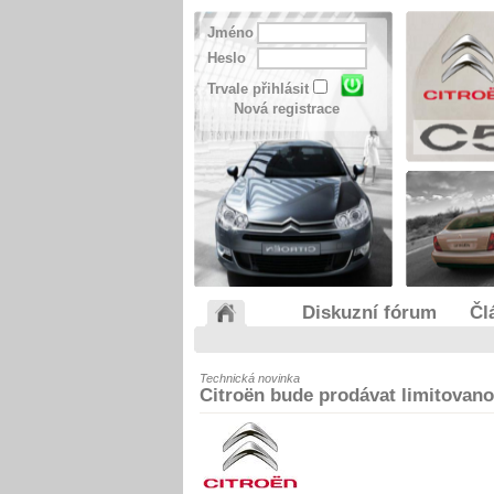
Jméno
Heslo
Trvale přihlásit
Nová registrace
Diskuzní fórum
Čl
Technická novinka
Citroën bude prodávat limitovano