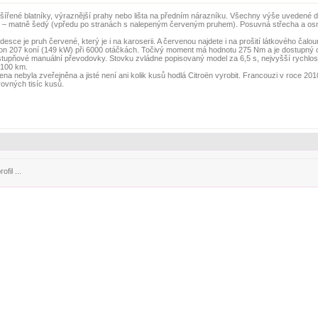
ozšířené blatníky, výraznější prahy nebo lišta na předním nárazníku. Všechny výše uvedené d
ku – matně šedý (vpředu po stranách s nalepeným červeným pruhem). Posuvná střecha a osm
 desce je pruh červené, který je i na karoserii. A červenou najdete i na prošití látkového čalou
on 207 koní (149 kW) při 6000 otáčkách. Točivý moment má hodnotu 275 Nm a je dostupný 
istupňové manuální převodovky. Stovku zvládne popisovaný model za 6,5 s, nejvyšší rychlo
/100 km.
a nebyla zveřejněna a jisté není ani kolik kusů hodlá Citroën vyrobit. Francouzi v roce 2010
 rovných tisíc kusů.
fil ...