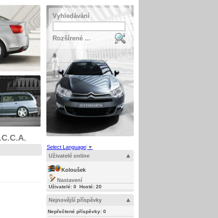
Vyhledávání
Rozšírené ...
.C.C.A.
Select Language
▼
Uživatelé online
Koloušek
Nastavení
Uživatelé: 0 Hosté: 21
Nejnovější příspěvky
Nepřečtené příspěvky:
0