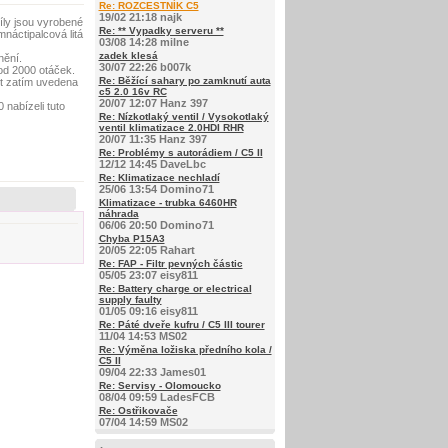
Re: ROZCESTNÍK C5
19/02 21:18 najk
íly jsou vyrobené
Re: ** Vypadky serveru **
náctipalcová litá
03/08 14:28 milne
zadek klesá
nění.
30/07 22:26 b007k
od 2000 otáček.
Re: Běžící sahary po zamknutí auta
st zatím uvedena
c5 2.0 16v RC
20/07 12:07 Hanz 397
 nabízeli tuto
Re: Nízkotlaký ventil / Vysokotlaký
ventil klimatizace 2.0HDI RHR
20/07 11:35 Hanz 397
Re: Problémy s autorádiem / C5 II
12/12 14:45 DaveLbc
Re: Klimatizace nechladí
25/06 13:54 Domino71
Klimatizace - trubka 6460HR
náhrada
06/06 20:50 Domino71
Chyba P15A3
20/05 22:05 Rahart
Re: FAP - Filtr pevných částic
05/05 23:07 eisy811
Re: Battery charge or electrical
supply faulty
01/05 09:16 eisy811
Re: Páté dveře kufru / C5 III tourer
11/04 14:53 MS02
Re: Výměna ložiska předního kola /
C5 II
09/04 22:33 James01
Re: Servisy - Olomoucko
08/04 09:59 LadesFCB
Re: Ostřikovače
07/04 14:59 MS02