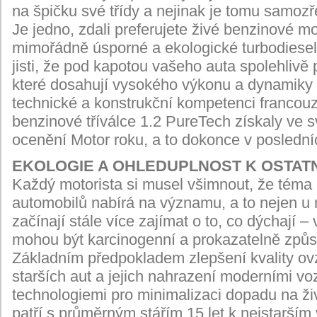
na špičku své třídy a nejinak je tomu samozř
Je jedno, zdali preferujete živé benzinové 
mimořádně úsporné a ekologické turbodiesel
jisti, že pod kapotou vašeho auta spolehlivě 
které dosahují vysokého výkonu a dynamiky p
technické a konstrukční kompetenci francouz
benzinové tříválce 1.2 PureTech získaly ve s
ocenění Motor roku, a to dokonce v poslední
EKOLOGIE A OHLEDUPLNOST K OSTAT
Každý motorista si musel všimnout, že téma
automobilů nabírá na významu, a to nejen u n
začínají stále více zajímat o to, co dýchají 
mohou být karcinogenní a prokazatelně způ
Základním předpokladem zlepšení kvality ov
starších aut a jejich nahrazení moderními vo
technologiemi pro minimalizaci dopadu na ži
patří s průměrným stářím 15 let k nejstarším