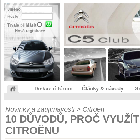
Jméno
Heslo
Trvale přihlásit
Nová registrace
Diskuzní fórum
Články & návody
S
Novinky a zaujimavosti > Citroen
10 DŮVODŮ, PROČ VYUŽÍ
CITROËNU