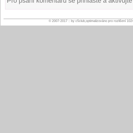
Pro psaní komentářů se přihlaste a aktivujte s
© 2007-2017 :: by c5club,optimalizováno pro rozlišení 102