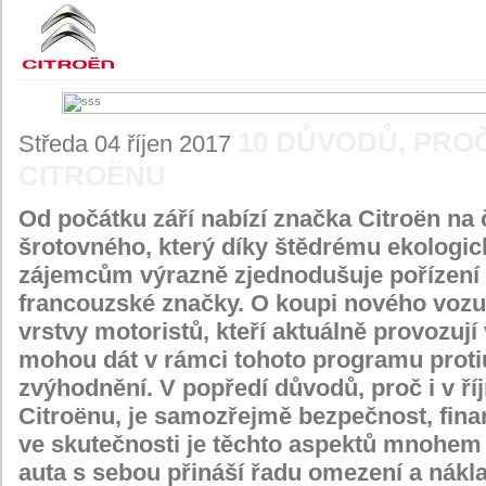
10 DŮVODŮ, PRO
Středa 04 říjen 2017
CITROËNU
Od počátku září nabízí značka Citroën na
šrotovného, který díky štědrému ekologi
zájemcům výrazně zjednodušuje pořízení 
francouzské značky. O koupi nového vozu 
vrstvy motoristů, kteří aktuálně provozují
mohou dát v rámci tohoto programu protiú
zvýhodnění. V popředí důvodů, proč i v ř
Citroënu, je samozřejmě bezpečnost, finan
ve skutečnosti je těchto aspektů mnohem 
auta s sebou přináší řadu omezení a nákl