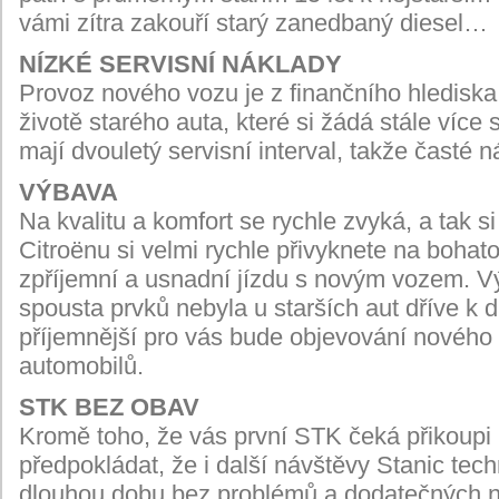
vámi zítra zakouří starý zanedbaný diesel…
NÍZKÉ SERVISNÍ NÁKLADY
Provoz nového vozu je z finančního hlediska
životě starého auta, které si žádá stále více
mají dvouletý servisní interval, takže
časté n
VÝBAVA
Na kvalitu a komfort se rychle zvyká, a tak si
Citroënu si velmi rychle přivyknete na bohat
zpříjemní a usnadní jízdu s novým vozem. Vý
spousta prvků nebyla u starších aut dříve k di
příjemnější pro vás bude objevování novéh
automobilů.
STK BEZ OBAV
Kromě toho, že vás první STK čeká přikoupi n
předpokládat, že i další návštěvy Stanic tec
dlouhou dobu bez problémů a dodatečných n