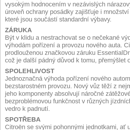
vysokým hodnocením v nezávislých nárazov
úroveň ochrany posádky zajišťuje i množství
které jsou součástí standardní výbavy.
ZÁRUKA
Být v klidu a nestrachovat se o nečekané výd
výhodám pořízení a
provozu nového auta. Ci
prodlouženou značkovou záruku EssentialDriv
což je další pá
dný důvod k tomu, přemýšlet 
SPOLEHLIVOST
Jednoznačná výhoda pořízení nového automob
bezstarostném provozu. Nový vůz těží z nej
jeho komponenty absolvují náročné zátěžové t
bezproblémovou funkčnost v různých jízdních
vedro k padnutí.
SPOTŘEBA
Citroën se svými pohonnými jednotkami, ať u