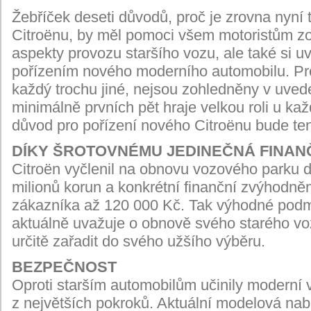
Žebříček deseti důvodů, proč je zrovna nyní 
Citroënu, by měl pomoci všem motoristům zo
aspekty provozu staršího vozu, ale také si uv
pořízením nového moderního automobilu. Pro
každý trochu jiné, nejsou zohledněny v uvede
minimálně prvních pět hraje velkou roli u k
důvod pro pořízení nového Citroënu bude te
DÍKY ŠROTOVNÉMU JEDINEČNÁ FINANČ
Citroën vyčlenil na obnovu vozového parku d
milionů korun a konkrétní finanční zvýhodn
zákazníka až 120 000 Kč. Tak výhodné podmí
aktuálně uvažuje o obnově svého starého vo
určitě zařadit do svého užšího výběru.
BEZPEČNOST
Oproti starším automobilům učinily moderní 
z největších pokroků. Aktuální modelová nab