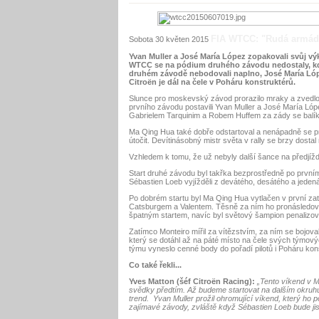
FIA WTCC: "Rudá armáda
Sobota 30 květen 2015
Yvan Muller a José María López zopakovali svůj výk
WTCC se na pódium druhého závodu nedostaly, kdy
druhém závodě nebodovali naplno, José María Lóp
Citroën je dál na čele v Poháru konstruktérů.
Slunce pro moskevský závod prorazilo mraky a zvedlo t
prvního závodu postavili Yvan Muller a José María Lópe
Gabrielem Tarquinim a Robem Huffem za zády se balík 
Ma Qing Hua také dobře odstartoval a nenápadně se pro
útočit. Devítinásobný mistr světa v rally se brzy dostal 
Vzhledem k tomu, že už nebyly další šance na předjížd
Start druhé závodu byl takřka bezprostředně po prvním.
Sébastien Loeb vyjížděli z devátého, desátého a jeden
Po dobrém startu byl Ma Qing Hua vytlačen v první za
Catsburgem a Valentem. Těsně za ním ho pronásledovali
špatným startem, navíc byl světový šampion penalizov
Zatímco Monteiro mířil za vítězstvím, za ním se bojo
který se dotáhl až na páté místo na čele svých týmový
týmu vyneslo cenné body do pořadí pilotů i Poháru kon
Co také řekli...
Yves Matton (šéf Citroën Racing):
„
Tento víkend v M
svědky předtím. Až budeme startovat na dalším okruhu
trend. Yvan Muller prožil ohromující víkend, který ho p
zajímavé závody, zvláště když Sébastien Loeb bude ji