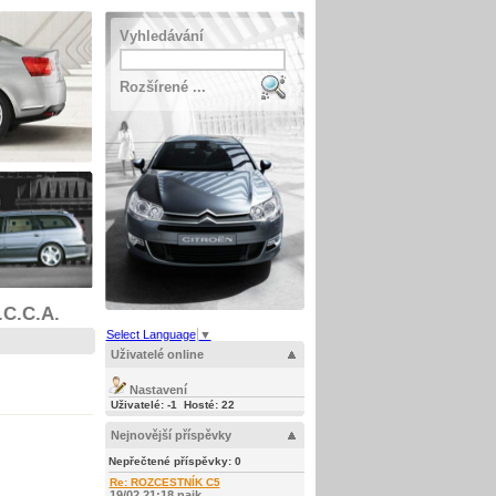
Vyhledávání
Rozšírené ...
.C.C.A.
Select Language
▼
Uživatelé online
Nastavení
Uživatelé: -1 Hosté: 22
Nejnovější příspěvky
Nepřečtené příspěvky:
0
Re: ROZCESTNÍK C5
19/02 21:18 najk