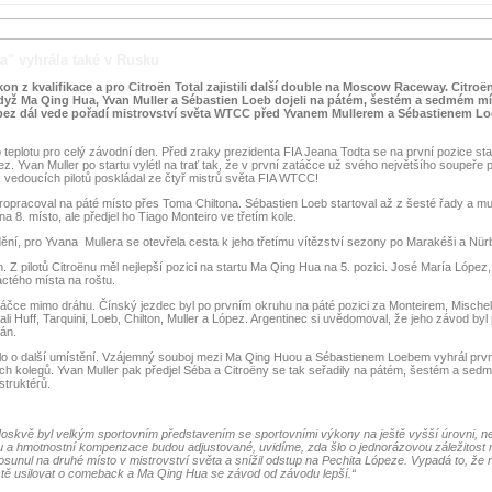
" vyhrála také v Rusku
on z kvalifikace a pro Citroën Total zajistili další double na Moscow Raceway. Citroën
ž Ma Qing Hua, Yvan Muller a Sébastien Loeb dojeli na pátém, šestém a sedmém mís
ez dál vede pořadí mistrovství světa WTCC před Yvanem Mullerem a Sébastienem L
eplotu pro celý závodní den. Před zraky prezidenta FIA Jeana Todta se na první pozice sta
z. Yvan Muller po startu vylétl na trať tak, že v první zatáčce už svého největšího soupeře p
vedoucích pilotů poskládal ze čtyř mistrů světa FIA WTCC!
pracoval na páté místo přes Toma Chiltona. Sébastien Loeb startoval až z šesté řady a mu
na 8. místo, ale předjel ho Tiago Monteiro ve třetím kole.
ění, pro Yvana Mullera se otevřela cesta k jeho třetímu vítězství sezony po Marakéši a Nür
 Z pilotů Citroënu měl nejlepší pozici na startu Ma Qing Hua na 5. pozici. José María López,
áctého místa na roštu.
táčce mimo dráhu. Čínský jezdec byl po prvním okruhu na páté pozici za Monteirem, Mische
 Huff, Tarquini, Loeb, Chilton, Muller a López. Argentinec si uvědomoval, že jeho závod b
án.
valo o další umístění. Vzájemný souboj mezi Ma Qing Huou a Sébastienem Loebem vyhrál pr
ch kolegů. Yvan Muller pak předjel Séba a Citroëny se tak seřadily na pátém, šestém a sed
struktérů.
oskvě byl velkým sportovním představením se sportovními výkony na ještě vyšší úrovni, ne
 a hmotnostní kompenzace budou adjustované, uvidíme, zda šlo o jednorázovou záležitost n
osunul na druhé místo v mistrovství světa a snížil odstup na Pechita Lópeze. Vypadá to, že n
stě usilovat o comeback a Ma Qing Hua se závod od závodu lepší.“