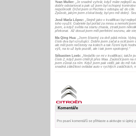
Yvan Muller:
„Je snadné vyhrát, když máte nejlepší a
dobře odstartoval a pak už jsem byl schopný kontrolova
nepoškodil. Držel jsem si Pechita v odstupu až do cíle
Způsob, jakým jsem získal body, byl pro mě dobrý. Sezo
José María López:
„Stejně jako v kvalifikaci byl nejle
toho využít. Gabriele byl pořád za mnou a nemohl jsem
jsem, a když světla na startu zhasla, ztratil jsem něk
překonat. Až dosud jsem měl perfektní sezonu, ale st
Ma Qing Hua
:
„Jsem šťastný za dvě pátá místa.
Vyboj
číslo dva byl vzrušující. Dobře jsem začal a ocitl jsem
ale měl jsem nečistoty na kolech a tak řízení bylo hodn
výš, na to už bylo pozdě, ale i tak jsem spokojený.“
Sébastien Loeb:
„Nedařilo se mi v kvalifikaci, takže
číslo 2, když jsem chtěl jít přes Maa. Zaútočil jsem na
jsem zůstal za ním. Když jsem pak viděl, jak do mě ťukali j
snadná záležitost ovládat auto v rychlých zatáčkách, 
Komentáře
Pro psaní komentářů se přihlaste a aktivujte si úplný pro