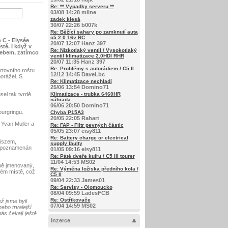
Re: ** Vypadky serveru **
03/08 14:28 milne
zadek klesá
30/07 22:26 b007k
Re: Běžící sahary po zamknutí auta
c5 2.0 16v RC
 C - Elysée
20/07 12:07 Hanz 397
tě. I když v
Re: Nízkotlaký ventil / Vysokotlaký
oebem, zatímco
ventil klimatizace 2.0HDI RHR
20/07 11:35 Hanz 397
Re: Problémy s autorádiem / C5 II
rtovního roštu
12/12 14:45 DaveLbc
orážel. S
Re: Klimatizace nechladí
25/06 13:54 Domino71
sel tak tvrdě
Klimatizace - trubka 6460HR
náhrada
06/06 20:50 Domino71
burgringu.
Chyba P15A3
20/05 22:05 Rahart
 Yvan Muller a
Re: FAP - Filtr pevných částic
05/05 23:07 eisy811
Re: Battery charge or electrical
liszem,
supply faulty
yl poznamenán
01/05 09:16 eisy811
Re: Páté dveře kufru / C5 III tourer
11/04 14:53 MS02
vně jmenovaný,
Re: Výměna ložiska předního kola /
mém místě, což
C5 II
09/04 22:33 James01
Re: Servisy - Olomoucko
08/04 09:59 LadesFCB
Re: Ostřikovače
ž jsme byli
07/04 14:59 MS02
ebo trvalejší
ás čekají ještě
Inzerce