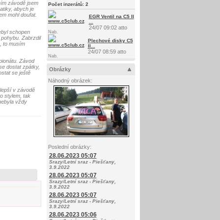
vním závodě jsem
Počet inzerátů:
2
tiky, abych je
sem mohl doufat.
EGR Ventil na C5 II
...
24/07 09:02 atto
nebyl schopen
Nab.
 pohybu. Zabrzdil
Plechové disky C5
m, to musím
II...
24/07 08:59 atto
Nab.
pionátu. Závod
se dostat zpátky,
Obrázky
stat se ještě
Náhodný obrázek:
 lepší v závodě
o stylem, tak
o nebyla vždy
Poslední obrázky:
28.06.2023 05:07
Srazy/Letní sraz - Piešťany,
3.9.2022
28.06.2023 05:07
Srazy/Letní sraz - Piešťany,
3.9.2022
28.06.2023 05:07
Srazy/Letní sraz - Piešťany,
3.9.2022
28.06.2023 05:06