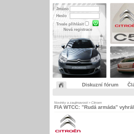
Jméno
Heslo
Trvale přihlásit
Nová registrace
Diskuzní fórum
Čl
Novinky a zaujimavosti > Citroen
FIA WTCC: "Rudá armáda" vyhrál