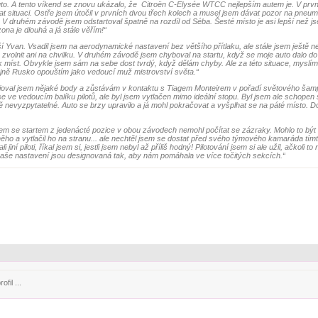
uto. A tento víkend se znovu ukázalo, že Citroën C-Elysée WTCC nejlepším autem je. V pr
t situaci. Ostře jsem útočil v prvních dvou třech kolech a musel jsem dávat pozor na pneuma
. V druhém závodě jsem odstartoval špatně na rozdíl od Séba. Šesté místo je asi lepší než j
na je dlouhá a já stále věřím!“
pší Yvan.
Vsadil jsem na aerodynamické nastavení bez většího přítlaku, ale stále jsem ještě 
 zvolnit ani na chvilku. V druhém závodě jsem chyboval na startu, když se moje auto dalo do
olik míst. Obvykle jsem sám na sebe dost tvrdý, když dělám chyby. Ale za této situace, myslí
ejně Rusko opouštím jako vedoucí muž mistrovství světa.“
oval jsem nějaké body a zůstávám v kontaktu s Tiagem Monteirem v pořadí světového šam
 se ve vedoucím balíku pilotů, ale byl jsem vytlačen mimo ideální stopu. Byl jsem ale schopen 
ě nevyzpytatelné. Auto se brzy upravilo a já mohl pokračovat a vyšplhat se na páté místo. Do
 jsem se startem z jedenácté pozice v obou závodech nemohl počítat se zázraky. Mohlo to být
 něho a vytlačil ho na stranu... ale nechtěl jsem se dostat před svého týmového kamaráda tímt
iní piloti, říkal jsem si, jestli jsem nebyl až příliš hodný! Pilotování jsem si ale užil, ačkoli t
naše nastavení jsou designovaná tak, aby nám pomáhala ve více točitých sekcích.“
fil ...