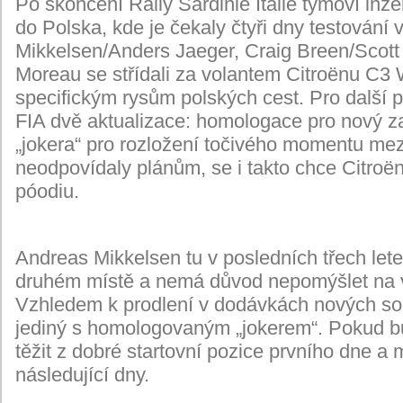
Po skončení Rally Sardinie Itálie týmoví inž
do Polska, kde je čekaly čtyři dny testování v
Mikkelsen/Anders Jaeger, Craig Breen/Scott
Moreau se střídali za volantem Citroënu C3 
specifickým rysům polských cest. Pro další 
FIA dvě aktualizace: homologace pro nový z
„jokera“ pro rozložení točivého momentu mezi
neodpovídaly plánům, se i takto chce Citroën
póodiu.
Andreas Mikkelsen tu v posledních třech lete
druhém místě a nemá důvod nepomýšlet na v
Vzhledem k prodlení v dodávkách nových s
jediný s homologovaným „jokerem“. Pokud bu
těžit z dobré startovní pozice prvního dne a m
následující dny.