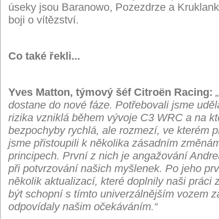
úseky jsou Baranowo, Pozezdrze a Kruklanki 
boji o vítězství.
Co také řekli...
Yves Matton, týmový šéf Citroën Racing:
„
dostane do nové fáze. Potřebovali jsme uděl
rizika vzniklá během vývoje C3 WRC a na kt
bezpochyby rychlá, ale rozmezí, ve kterém pra
jsme přistoupili k několika zásadním změnám
principech. První z nich je angažování Andr
při potvrzování našich myšlenek. Po jeho p
několik aktualizací, které doplnily naši práci
být schopní s tímto univerzálnějším vozem za
odpovídaly našim očekáváním.“