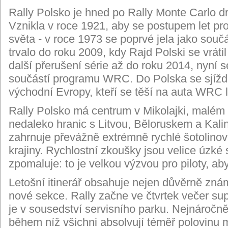
Rally Polsko je hned po Rally Monte Carlo dr
Vznikla v roce 1921, aby se postupem let pr
světa - v roce 1973 se poprvé jela jako sou
trvalo do roku 2009, kdy Rajd Polski se vráti
další přerušení série až do roku 2014, nyní s
součástí programu WRC. Do Polska se sjíždějí
východní Evropy, kteří se těší na auta WRC lét
Rally Polsko má centrum v Mikolajki, malém t
nedaleko hranic s Litvou, Běloruskem a Kali
zahrnuje převážně extrémně rychlé šotolinové
krajiny. Rychlostní zkoušky jsou velice úzké
zpomaluje: to je velkou výzvou pro piloty, ab
Letošní itinerář obsahuje nejen důvěrně zná
nové sekce. Rally začne ve čtvrtek večer sup
je v sousedství servisního parku. Nejnáročn
během níž všichni absolvují téměř polovinu 