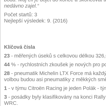
nedávno zajel.“
Počet startů: 3
Nejlepší výsledek: 9. (2016)
Klíčová čísla
23
- měřených úseků s celkovou délkou 326
44
% - rychlostních zkoušek je nových pro
28
- pneumatik Michelin LTX Force má každý pil
volbou budou asi pneumatiky z měkkých smě
1
- v týmu Citroën Racing je jeden Polák - 
3
- posádky byly klasifikovány na konci Rall
WRC.