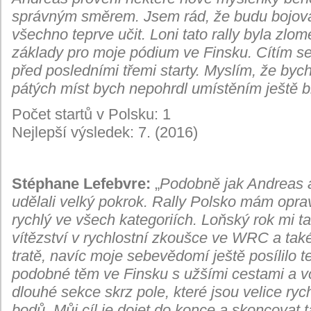
správným směrem. Jsem rád, že budu bojovat
všechno teprve učit. Loni tato rally byla zl
základy pro moje pódium ve Finsku. Cítím se ji
před posledními třemi starty. Myslím, že bych 
pátých míst bych nepohrdl umístěním ještě bl
Počet startů v Polsku: 1
Nejlepší výsledek: 7. (2016)
Stéphane Lefebvre:
„
Podobně jak Andreas a
udělali velký pokrok. Rally Polsko mám oprav
rychlý ve všech kategoriích. Loňský rok mi t
vítězství v rychlostní zkoušce ve WRC a také
tratě, navíc moje sebevědomí ještě posílilo 
podobné těm ve Finsku s užšími cestami a v
dlouhé sekce skrz pole, které jsou velice ry
bodů. Můj cíl je dojet do konce a skoncovat 