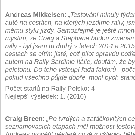
Andreas Mikkelsen:
„
Testování minulý týde
autě na cestách, na kterých jezdíme rally, js
mému stylu jízdy. Samozřejmě je ještě mnoho 
myslím, že Craig a Stéphane budou změnami
rally - byl jsem tu druhý v letech 2014 a 201
cestách se cítím jistě, což pilot opravdu potř
autem na Rally Sardinie Itálie, doufám, že b
pelotonu. Do toho vstoupí řada faktorů - poča
pokud všechno půjde dobře, mohl bych stanou
Počet startů na Rally Polsko: 4
Nejlepší výsledek: 1. (2016)
Craig Breen:
„Po tvrdých a zatáčkovitých ce
seznamovacích etapách měl možnost testovat
Andreas prověřil některé nové myšlenky běh