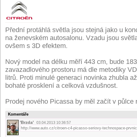
Přední protáhlá světla jsou stejná jako u ko
na ženevském autosalonu. Vzadu jsou světla 
ovšem s 3D efektem.
Nový model na délku měří 443 cm, bude 183 
zavazadlového prostoru má dle metodiky VD
litrů. Proti minulé generaci novinka zhubla a
bohaté prosklení a celková vzdušnost.
Prodej nového Picassa by měl začít v půlce 
Komentáře
'Brzda'
03.04.2013 10:36:57
http://www.auto.cz/citroen-c4-picasso-seriovy-technospace-prvnic