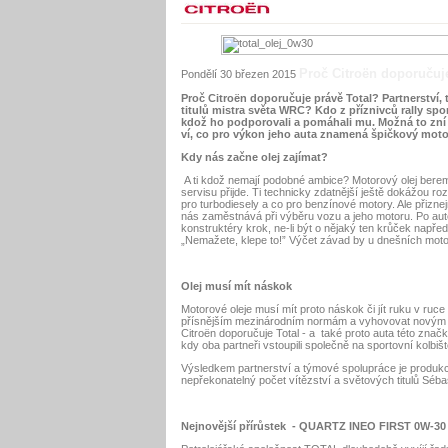
Proč Citroën doporučuje
Pondělí 30 březen 2015
Proč Citroën doporučuje právě Total? Partnerství, trv
titulů mistra světa WRC? Kdo z příznivců rally sp
kdož ho podporovali a pomáhali mu. Možná to zní ja
ví, co pro výkon jeho auta znamená špičkový motor
Kdy nás začne olej zajímat?
A ti kdož nemají podobné ambice? Motorový olej bereme
servisu přijde. Ti technicky zdatnější ještě dokážou ro
pro turbodiesely a co pro benzínové motory. Ale přizne
nás zaměstnává při výběru vozu a jeho motoru. Po autě 
konstruktéry krok, ne-li být o nějaký ten krůček např
„Nemažete, klepe to!” Výčet závad by u dnešních motor
Olej musí mít náskok
Motorové oleje musí mít proto náskok či jít ruku v r
přísnějším mezinárodním normám a vyhovovat novým p
Citroën doporučuje Total - a také proto auta této znač
kdy oba partneři vstoupili společně na sportovní kolbiš
Výsledkem partnerství a týmové spolupráce je produkc
nepřekonatelný počet vítězství a světových titulů Séba
Nejnovější přírůstek - QUARTZ INEO FIRST 0W-30