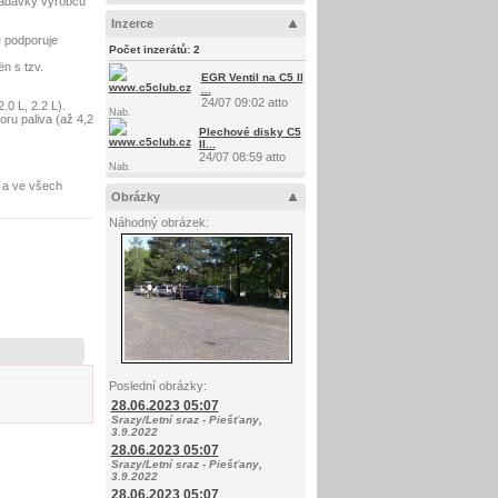
žadavky výrobců
Inzerce
 podporuje
Počet inzerátů:
2
n s tzv.
EGR Ventil na C5 II
...
24/07 09:02 atto
.0 L, 2.2 L).
Nab.
oru paliva (až 4,2
Plechové disky C5
II...
24/07 08:59 atto
Nab.
a ve všech
Obrázky
Náhodný obrázek:
Poslední obrázky:
28.06.2023 05:07
Srazy/Letní sraz - Piešťany,
3.9.2022
28.06.2023 05:07
Srazy/Letní sraz - Piešťany,
3.9.2022
28.06.2023 05:07