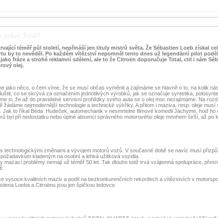
 právě Total?
ající téměř půl století, nepřináší jen tituly mistrů světa.
Že Sébastien Loeb získal ce
ortu by to nevěděl. Po každém vítězství nepomněl tento dnes už legendární pilot pod
ko fráze a strohé reklamní sdělení, ale to že Citroën doporučuje Total, ctil i sám Séb
ový olej.
 jako něco, o čem víme, že se musí občas vyměnit a zajímáme se hlavně o to, na kolik nás „o
zluštit, co se skrývá za označením jednotlivých výrobků, jak se označuje syntetika, polosynte
jme si, že až do pravidelné servisní prohlídky svého auta se o olej moc nezajímáme. Na rozd
žádáme nejmodernější technologie a technické výkřiky. A přitom i maziva, resp. oleje musí 
ed. Jak to říkal Béda Hudeček, automechanik v nesmrtelné filmové komedii Jáchyme, hoď ho 
ů byl při nedostatku nebo úplné absenci správného motorového oleje mnohem širší, až po ka
uce s technologickými změnami a vývojem motorů vozů. V současné době se navíc musí přizpů
ožadavkům kladeným na osobní a lehká užitková vozidla.
ky mazací problémy nemají už téměř 50 let. Tak dlouho totiž trvá vzájemná spolupráce, přesn
tě.
e vysoce kvalitních maziv a podíl na bezkonkurenčních rekordech a vítězstvích v motorspor
stiena Loeba a Citroënu jsou jen špičkou ledovce.