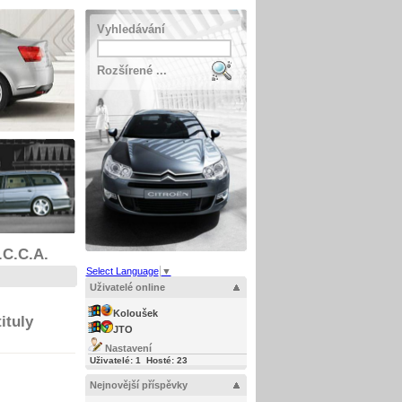
Vyhledávání
Rozšírené ...
.C.C.A.
Select Language
▼
Uživatelé online
Koloušek
ituly
JTO
Nastavení
Uživatelé: 1 Hosté: 23
Nejnovější příspěvky