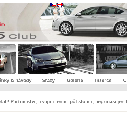
ánky & návody
Srazy
Galerie
Inzerce
C
l? Partnerství, trvající téměř půl století, nepřináší jen t