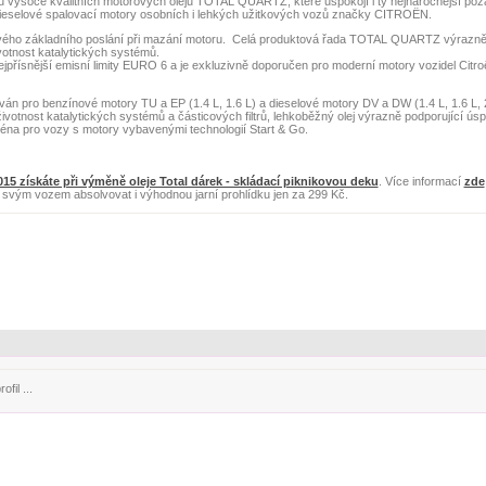
u vysoce kvalitních motorových olejů
TOTAL QUARTZ, které uspokojí i ty nejnáročnější po
 dieselové spalovací motory osobních i lehkých užitkových vozů značky CITROËN.
vého základního poslání při mazání motoru. Celá produktová řada TOTAL QUARTZ výrazně
votnost katalytických systémů.
ísnější emisní limity EURO 6 a je exkluzivně doporučen pro moderní motory vozidel Citroë
án pro benzínové motory TU a EP (1.4 L, 1.6 L) a dieselové motory DV a DW (1.4 L, 1.6 L, 2
ivotnost katalytických systémů a částicových filtrů, lehkoběžný olej výrazně podporující úsp
éna pro vozy s motory vybavenými technologií Start & Go.
015 získáte při výměně oleje Total dárek - skládací piknikovou deku
. Více informací
zde
 svým vozem absolvovat i výhodnou jarní prohlídku jen za 299 Kč.
fil ...