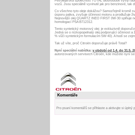
Petrolejářská společnost TOTAL dlouhodobě vyvíjí řad
vozů. Jsou speciálně vyvinuté jak pro benzinové, tak
Co všechno tyto oleje dokážou? Samozřejmě kromě s
úsporu paliva, zvyšuje účinnost motoru a prodlužuje ži
Nejnovější olej
QUARTZ INEO FIRST 0W-30 splňuje nejpř
homologací PSA B712312.
Tento syntetický motorový olej je exkluzivně doporučov
Jedná se o nízkopopelnatý olej podporující účinnost a ž
% vůči syntetickým formulacím 5W-40). A hodí se zejm
Tak už víte, proč Citroën doporučuje právě Total?
Nyní speciální nabídka:
v období od 1.4. do 31.5. 2
autorizovaných servisech Citroën, kde můžete nyní se
Komentáře
Pro psaní komentářů se přihlaste a aktivujte si úplný pro