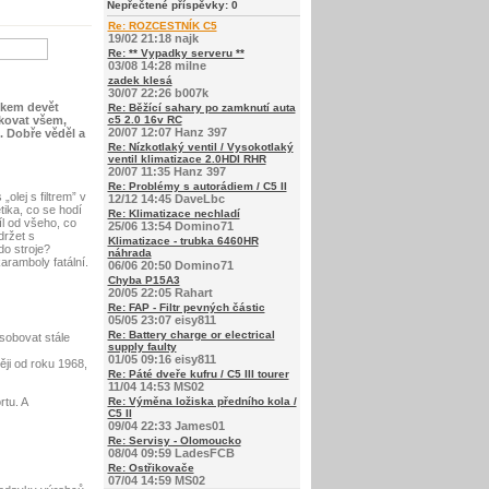
Nepřečtené příspěvky:
0
Re: ROZCESTNÍK C5
19/02 21:18 najk
Re: ** Vypadky serveru **
03/08 14:28 milne
zadek klesá
30/07 22:26 b007k
lkem devět
Re: Běžící sahary po zamknutí auta
ěkovat všem,
c5 2.0 16v RC
20/07 12:07 Hanz 397
. Dobře věděl a
Re: Nízkotlaký ventil / Vysokotlaký
ventil klimatizace 2.0HDI RHR
20/07 11:35 Hanz 397
Re: Problémy s autorádiem / C5 II
lej s filtrem” v
12/12 14:45 DaveLbc
tika, co se hodí
Re: Klimatizace nechladí
íl od všeho, co
25/06 13:54 Domino71
držet s
Klimatizace - trubka 6460HR
do stroje?
náhrada
ramboly fatální.
06/06 20:50 Domino71
Chyba P15A3
20/05 22:05 Rahart
Re: FAP - Filtr pevných částic
05/05 23:07 eisy811
Re: Battery charge or electrical
sobovat stále
supply faulty
01/05 09:16 eisy811
ěji od roku 1968,
Re: Páté dveře kufru / C5 III tourer
11/04 14:53 MS02
tu. A
Re: Výměna ložiska předního kola /
C5 II
09/04 22:33 James01
Re: Servisy - Olomoucko
08/04 09:59 LadesFCB
Re: Ostřikovače
07/04 14:59 MS02