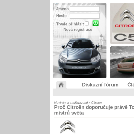
Jméno
Heslo
Trvale přihlásit
Nová registrace
Diskuzní fórum
Čl
Novinky a zaujimavosti > Citroen
Proč Citroën doporučuje právě Tota
mistrů světa