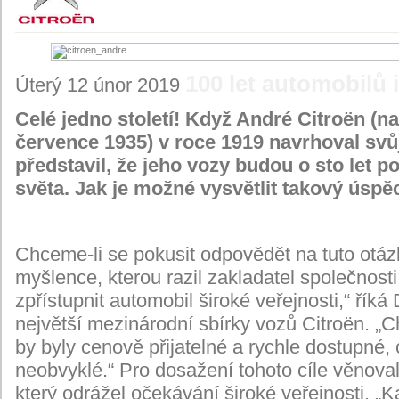
100 let automobilů
Úterý 12 únor 2019
Celé jedno století! Když André Citroën (na
července 1935) v roce 1919 navrhoval svůj
představil, že jeho vozy budou o sto let po
světa. Jak je možné vysvětlit takový úspě
Chceme-li se pokusit odpovědět na tuto otáz
myšlence, kterou razil zakladatel společnost
zpřístupnit automobil široké veřejnosti,“ říká
největší mezinárodní sbírky vozů Citroën. „Ch
by byly cenově přijatelné a rychle dostupné,
neobvyklé.“ Pro dosažení tohoto cíle věnova
který odrážel očekávání široké veřejnosti. 