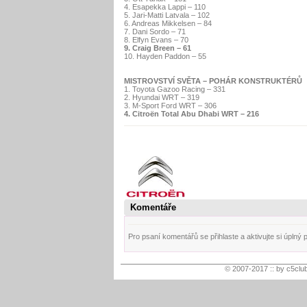
4. Esapekka Lappi – 110
5. Jari-Matti Latvala – 102
6. Andreas Mikkelsen – 84
7. Dani Sordo – 71
8. Elfyn Evans – 70
9. Craig Breen – 61
10. Hayden Paddon – 55
MISTROVSTVÍ SVĚTA – POHÁR KONSTRUKTÉRŮ
1. Toyota Gazoo Racing – 331
2. Hyundai WRT – 319
3. M-Sport Ford WRT – 306
4. Citroën Total Abu Dhabi WRT – 216
Komentáře
Pro psaní komentářů se přihlaste a aktivujte si úplný pro
© 2007-2017 :: by c5club