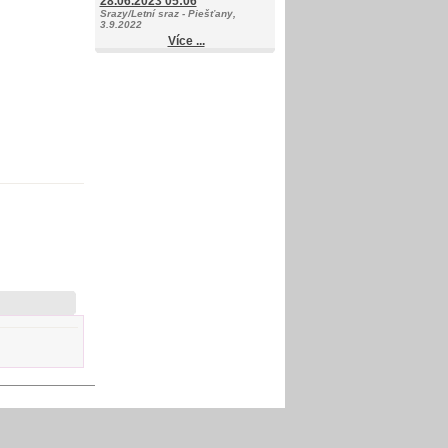
28.06.2023 05:06
Srazy/Letní sraz - Piešťany,
3.9.2022
Více ...