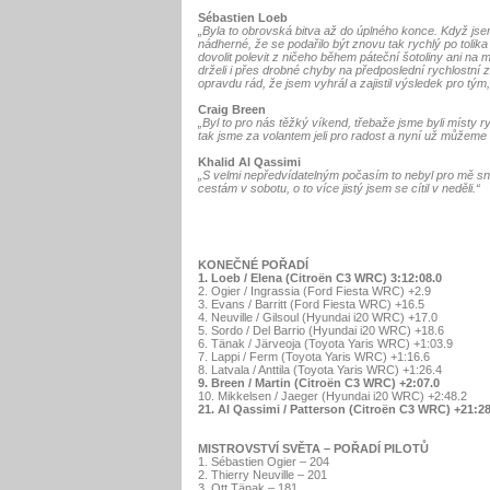
Sébastien Loeb
„Byla to obrovská bitva až do úplného konce. Když jsem 
nádherné, že se podařilo být znovu tak rychlý po tolika 
dovolit polevit z ničeho během páteční šotoliny ani na 
drželi i přes drobné chyby na předposlední rychlostní 
opravdu rád, že jsem vyhrál a zajistil výsledek pro tým, 
Craig Breen
„Byl to pro nás těžký víkend, třebaže jsme byli místy ry
tak jsme za volantem jeli pro radost a nyní už můžeme m
Khalid Al Qassimi
„S velmi nepředvídatelným počasím to nebyl pro mě sna
cestám v sobotu, o to více jistý jsem se cítil v neděli.“
KONEČNÉ POŘADÍ
1. Loeb / Elena (Citroën C3 WRC) 3:12:08.0
2. Ogier / Ingrassia (Ford Fiesta WRC) +2.9
3. Evans / Barritt (Ford Fiesta WRC) +16.5
4. Neuville / Gilsoul (Hyundai i20 WRC) +17.0
5. Sordo / Del Barrio (Hyundai i20 WRC) +18.6
6. Tänak / Järveoja (Toyota Yaris WRC) +1:03.9
7. Lappi / Ferm (Toyota Yaris WRC) +1:16.6
8. Latvala / Anttila (Toyota Yaris WRC) +1:26.4
9. Breen / Martin (Citroën C3 WRC) +2:07.0
10. Mikkelsen / Jaeger (Hyundai i20 WRC) +2:48.2
21. Al Qassimi / Patterson (Citroën C3 WRC) +21:28
MISTROVSTVÍ SVĚTA – POŘADÍ PILOTŮ
1. Sébastien Ogier – 204
2. Thierry Neuville – 201
3. Ott Tänak – 181