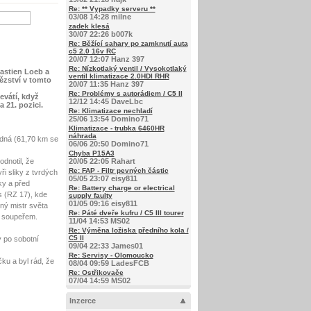
Re: ** Vypadky serveru **
03/08 14:28 milne
zadek klesá
30/07 22:26 b007k
Re: Běžící sahary po zamknutí auta
c5 2.0 16v RC
20/07 12:07 Hanz 397
Re: Nízkotlaký ventil / Vysokotlaký
astien Loeb a
ventil klimatizace 2.0HDI RHR
tězství v tomto
20/07 11:35 Hanz 397
Re: Problémy s autorádiem / C5 II
evátí, když
12/12 14:45 DaveLbc
 21. pozici.
Re: Klimatizace nechladí
25/06 13:54 Domino71
Klimatizace - trubka 6460HR
náhrada
ůdná (61,70 km se
06/06 20:50 Domino71
Chyba P15A3
dnotil, že
20/05 22:05 Rahart
Re: FAP - Filtr pevných částic
ři sliky z tvrdých
05/05 23:07 eisy811
ky a před
Re: Battery charge or electrical
s (RZ 17), kde
supply faulty
01/05 09:16 eisy811
ný mistr světa
Re: Páté dveře kufru / C5 III tourer
ím soupeřem.
11/04 14:53 MS02
Re: Výměna ložiska předního kola /
C5 II
y po sobotní
09/04 22:33 James01
Re: Servisy - Olomoucko
čku a byl rád, že
08/04 09:59 LadesFCB
Re: Ostřikovače
07/04 14:59 MS02
Inzerce