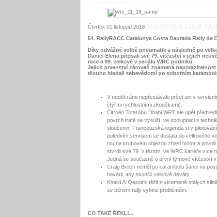
SÉBASTIEN LOEB ZAJI
Čtvrtek 01 listopad 2018
54. RallyRACC Catalunya Costa Daurada Rally de Esp
Díky odvážné volbě pneumatik a následně po velko
Daniel Elena připsali své 79. vítězství v jejich ne
roce a 99. celkově v seriálu WRC podniků.
Jejich prvenství zároveň znamená neporazitelnost C
dlouho hledali sebevědomí po sobotním karambolu, 
V neděli ráno nepřestávalo pršet ani v servis
čtyřmi rychlostními zkouškami).
Citroën Total Abu Dhabi WRT ale opět předved
povrch tratě se vysuší: ve spolupráci s techniky
sloučenin. Francouzská legenda si v pilotován
poledním servisem se dostala do celkového ve
mu na kruhovém objezdu zhasl motor a povolil 
stvrdil své 79. vítězství ve WRC kariéře více 
Jedná se současně o první týmové vítězství v 
Craig Breen neměl po karambolu šanci na posun
havárii, aby skončil celkově devátý.
Khalid Al Qassimi těžil z víceméně stálých siln
se během rally vyhnul problémům.
CO TAKÉ ŘEKLI...