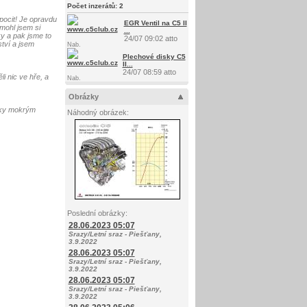
Počet inzerátů:
2
 pocit! Je opravdu
EGR Ventil na C5 II
emohl jsem si
...
ky a pak jsme to
24/07 09:02 atto
ství a jsem
Nab.
Plechové disky C5
II...
24/07 08:59 atto
i nic ve hře, a
Nab.
Obrázky
díky mokrým
Náhodný obrázek:
Poslední obrázky:
28.06.2023 05:07
Srazy/Letní sraz - Piešťany,
3.9.2022
28.06.2023 05:07
Srazy/Letní sraz - Piešťany,
3.9.2022
28.06.2023 05:07
Srazy/Letní sraz - Piešťany,
3.9.2022