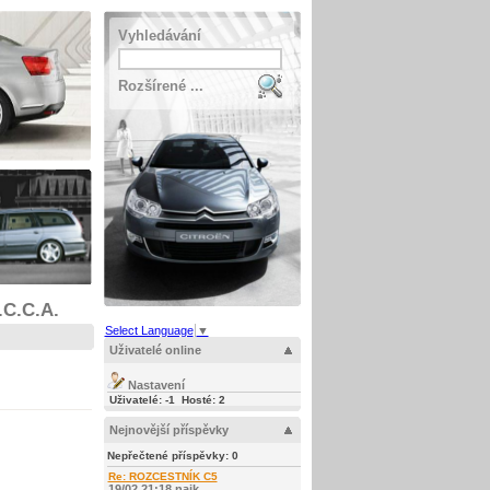
Vyhledávání
Rozšírené ...
.C.C.A.
Select Language
▼
Uživatelé online
Nastavení
Uživatelé: -1 Hosté: 2
Nejnovější příspěvky
Nepřečtené příspěvky:
0
Re: ROZCESTNÍK C5
19/02 21:18 najk