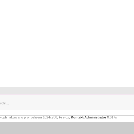
fil ...
,optimalizováno pro rozlišení 1024x768, Firefox,
Kontakt/Administrator
0.617s