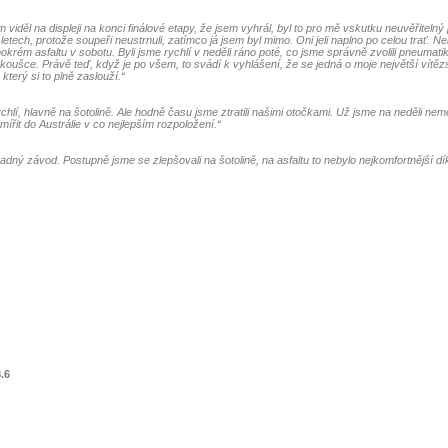
viděl na displeji na konci finálové etapy, že jsem vyhrál, byl to pro mě vskutku neuvěřitelný
letech, protože soupeři neustrnuli, zatímco já jsem byl mimo. Oni jeli naplno po celou trať. N
mokrém asfaltu v sobotu. Byli jsme rychlí v neděli ráno poté, co jsme správně zvolili pneumati
zkoušce. Právě teď, když je po všem, to svádí k vyhlášení, že se jedná o moje největší vítěz
který si to plně zaslouží.“
chlí, hlavně na šotolině. Ale hodně času jsme ztratili našimi otočkami. Už jsme na neděli neměl
ířit do Austrálie v co nejlepším rozpoložení.“
dný závod. Postupně jsme se zlepšovali na šotolině, na asfaltu to nebylo nejkomfortnější 
.6