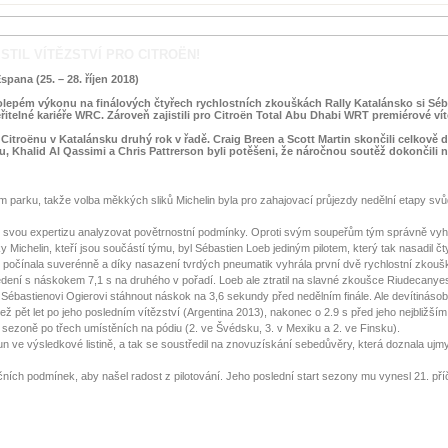
STIL VÍTĚZSTVÍ PRO CITROËN!
ana (25. – 28. říjen 2018)
lepém výkonu na finálových čtyřech rychlostních zkouškách Rally Katalánsko si Séb
uvěřitelné kariéře WRC. Zároveň zajistili pro Citroën Total Abu Dhabi WRT premiérové ví
itroënu v Katalánsku druhý rok v řadě. Craig Breen a Scott Martin skončili celkově d
Khalid Al Qassimi a Chris Pattrerson byli potěšeni, že náročnou soutěž dokončili na
ním parku, takže volba měkkých sliků Michelin byla pro zahajovací průjezdy nedělní etapy sv
l svou expertizu analyzovat povětrnostní podmínky. Oproti svým soupeřům tým správně vyho
 Michelin, kteří jsou součástí týmu, byl Sébastien Loeb jediným pilotem, který tak nasadil čty
í počínala suverénně a díky nasazení tvrdých pneumatik vyhrála první dvě rychlostní zkouš
dení s náskokem 7,1 s na druhého v pořadí. Loeb ale ztratil na slavné zkoušce Riudecanye
Sébastienovi Ogierovi stáhnout náskok na 3,6 sekundy před nedělním finále. Ale devítinásob
než pět let po jeho posledním vítězství (Argentina 2013), nakonec o 2.9 s před jeho nejbližš
sezoně po třech umístěních na pódiu (2. ve Švédsku, 3. v Mexiku a 2. ve Finsku).
 ve výsledkové listině, a tak se soustředil na znovuzískání sebedůvěry, která doznala ujm
ičních podmínek, aby našel radost z pilotování. Jeho poslední start sezony mu vynesl 21. pří