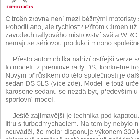
Citroën zrovna není mezi běžnými motoristy
Pohodlí ano, ale rychlost? Přitom Citroën už
závodech rallyového mistrovství světa WRC.
nemají se sériovou produkcí mnoho společn
Přesto automobilka nabízí ostřejší verze 
to modelu z prémiové řady DS, konkrétně troj
Novým přírůstkem do této společnosti je dalš
sedan DS 5LS (více zde). Model je totiž urče
karoserie sedanu se nezdá být, především u 
sportovní model.
Ještě zajímavější je technika pod kapotou.
litru s turbodmychadlem. Na tom by nebylo n
neuváděl, že motor disponuje výkonem 300 ko