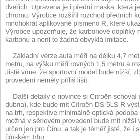
dveřích. Upravena je i přední maska, která 
chromu. Výrobce rozšířil rozchod předních ko
mnohokrát aplikované písmeno R, které ukaz
Výrobce upozorňuje, že karbonové doplňky n
karbonu a není to žádná obvyklá imitace.
Základní verze auta měří na délku 4,7 metru
metru, na výšku měří rovných 1,5 metru a ro
Jistě víme, že sportovní model bude nižší, z
provedení neměly příliš lišit.
Další detaily o novince si Citroën schoval 
dubna), kde bude mít Citroën DS 5LS R výst
na trh, respektive minimálně optická podoba
možná v sériovém provedení bude mít nižší 
určen jen pro Čínu, a tak je téměř jisté, že i 
čínském trhu.