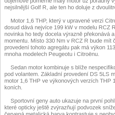
objemově poměrně malý motor už pořádný vý
nejsilnější Golf R, ale ten ho doluje z dvouli
Motor 1,6 THP, který v upravené verzi Cit
dosud dává nejvíce 199 kW v modelu RCZ R
novinka ho tedy docela výrazně překonává a
momentu. Místo 330 Nm v RCZ R bude mít č
provedení tohoto agregátu pak má výkon 113
mnoha modelech Peugeotu i Citroënu.
Sedan motor kombinuje s blíže nespecifik
pod volantem. Základní provedení DS 5LS m
motor 1,6 THP ve výkonových verzích THP 1
koních.
Sportovní geny auto ukazuje na první pohle
které opticky ještě zvýrazňují podvozek sníž
červená metalická barva kontrastuje s neobv