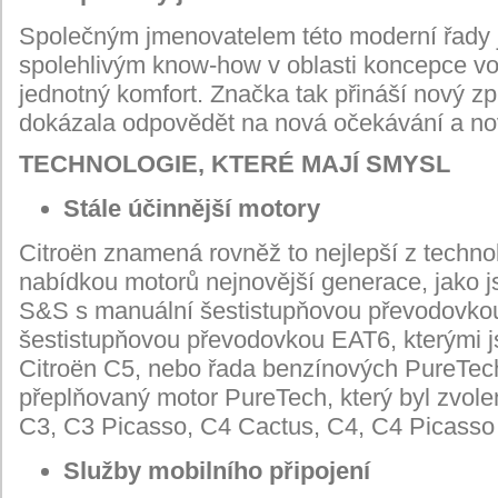
Společným jmenovatelem této moderní řady j
spolehlivým know-how v oblasti koncepce voz
jednotný komfort. Značka tak přináší nový z
dokázala odpovědět na nová očekávání a no
TECHNOLOGIE, KTERÉ MAJÍ SMYSL
Stále účinnější motory
Citroën znamená rovněž to nejlepší z technol
nabídkou motorů nejnovější generace, jako 
S&S s manuální šestistupňovou převodovko
šestistupňovou převodovkou EAT6, kterými j
Citroën C5, nebo řada benzínových PureTech,
přeplňovaný motor PureTech, který byl zvole
C3, C3 Picasso, C4 Cactus, C4, C4 Picasso
Služby mobilního připojení