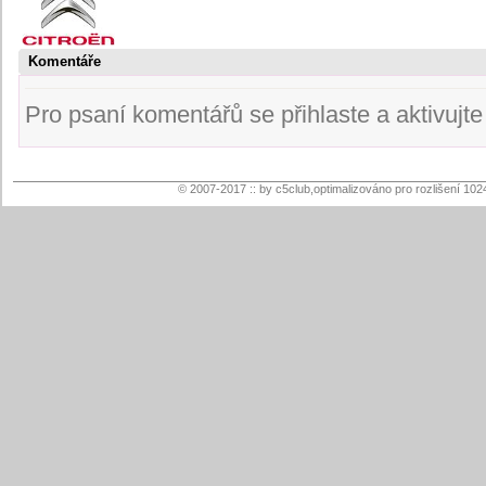
Komentáře
Pro psaní komentářů se přihlaste a aktivujte s
© 2007-2017 :: by c5club,optimalizováno pro rozlišení 102