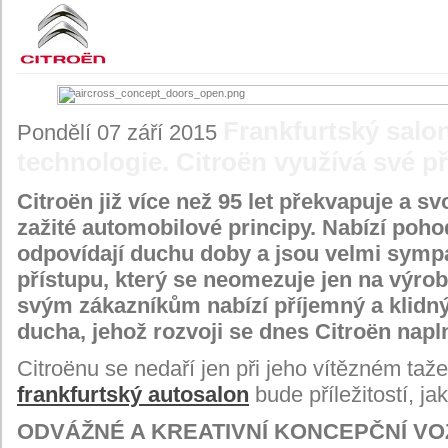
Frankfurtský salon
Pondělí 07 září 2015
technologie. Citroën využívá své p
Citroën již více než 95 let překvapuje a s
zažité automobilové principy. Nabízí poho
odpovídají duchu doby a jsou velmi sympa
přístupu, který se neomezuje jen na výrobe
svým zákazníkům nabízí příjemný a klidný
ducha, jehož rozvoji se dnes Citroën napl
Citroënu se nedaří jen při jeho vítězném taž
frankfurtský autosalon
bude příležitostí, j
ODVÁŽNÉ A KREATIVNÍ KONCEPČNÍ VO