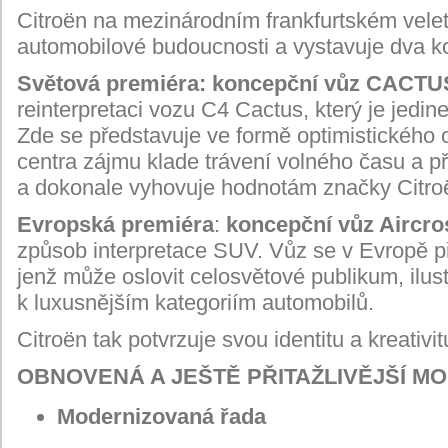
Citroën na mezinárodním frankfurtském velet
automobilové budoucnosti a vystavuje dva k
Světová premiéra: koncepční vůz CACTU
reinterpretaci vozu C4 Cactus, který je jedi
Zde se představuje ve formě optimistického 
centra zájmu klade trávení volného času a 
a dokonale vyhovuje hodnotám značky Citro
Evropská premiéra
:
koncepční vůz Aircro
způsob interpretace SUV. Vůz se v Evropě p
jenž může oslovit celosvětové publikum, ilu
k luxusnějším kategoriím automobilů.
Citroën tak potvrzuje svou identitu a kreativi
OBNOVENÁ A JEŠTĚ PŘITAŽLIVĚJŠÍ M
Modernizovaná řada