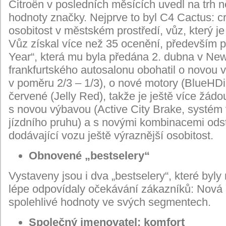
Citroën v posledních měsících uvedl na trh ně
hodnoty značky. Nejprve to byl C4 Cactus: c
osobitost v městském prostředí, vůz, který j
Vůz získal více než 35 ocenění, především p
Year“, která mu byla předána 2. dubna v New 
frankfurtského autosalonu obohatil o novou 
v poměru 2/3 – 1/3), o nové motory (BlueHD
červené (Jelly Red), takže je ještě více žád
s novou výbavou (Active City Brake, systé
jízdního pruhu) a s novými kombinacemi odst
dodávající vozu ještě výraznější osobitost.
Obnovené „bestselery“
Vystaveny jsou i dva „bestselery“, které byl
lépe odpovídaly očekávání zákazníků: Nová 
spolehlivé hodnoty ve svých segmentech.
Společný jmenovatel: komfort