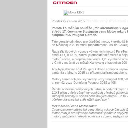
Přeplňovaný tříválcový
Pondělí 22 červen 2015
Porota 17. ročníku soutěže
„the International Engi
středu 17. června ve Stuttgartu cenu Motor roku v
skupina PSA Peugeot Citroën.
Tato cena je odměnou pro úspěšný motor, kterého již 
de Mécanique v Douvrinu (departement Pas-de-Calais)
Řada tříválcových vysoce výkonných motorů PureTech
emisí CO
o 18 %, zahrnuje atmosférické verze o objem
2
motorů ročně, a přeplňované verze 1,2 l vyráběné od 
v Číně v továrně ve městě Xiangyang s kapacitou 200
Aby byla skupina PSA Peugeot Citroën schopna uspokoj
oznámila v březnu 2015 za přítomnosti francouzského 
Motory PureTech jsou vybaveny vozy Peugeot 108, 208
a rovněž vozy Dongfeng Peugeot 308S a 408.
Ředitel oddělení převodových ústrojí a podvozkových sy
110,3 g/km v čele všech evropských výrobců automobil
inženýrů skupiny v oblasti benzínových motorů. Je t
účelem dosahování stále nižší spotřeby.“
Mezinárodní cena Motor roku:
Organizátorem udělování ceny Motor roku je časopis E
Motor roku je pro výrobce automobilů jedním z nejvýzn
motory nabízející nejlepší potěšení z řízení, nejlepší v