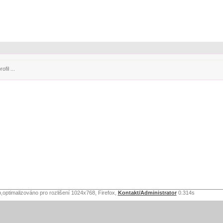
fil ...
,optimalizováno pro rozlišení 1024x768, Firefox,
Kontakt/Administrator
0.314s