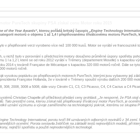
 motor PureTech skupiny PSA získal cenu Motor roku 2015
ne of the Year Awards“,
kterou pořádá britský časopis „
Engine Technology Internatio
 kategorii motorů o objemu 1 až 1,4 l přeplňovanému tříválcovému motoru PureTech, k
bylo v přeplňované verzi vyrobeno více než 100 000 kusů. Motor se vyrábí ve francouzské t
.
, u nichž bylo v porovnání s předchozími motory dosaženo průměrné úspory spotřeby poh
u 1 l a 1,2 l, které se od roku 2012 vyrábí v Trémery (departement Moselle) s kapacitou v
roku 2014 v továrně Française de Mécanique s kapacitou 320 000 motorů ročně. Dále se tyto
 000 motorů ročně.
it vysokou poptávku po přeplňovaných motorech PureTech, kterými jsou vybaveny její zákl
prezidenta Françoise Hollanda, že v továrně v Trémery spouští výrobu dalších 200 000 mot
, 308, 2008, 3008 a 5008, dále vozy Citroën C1, C3, C3 Picasso, C4, C4 Cactus a C4 Pica
stémů Christian Chapelle při příležitosti předání ceny prohlásil:
„Je nesporné, že PSA stojí
ů. Tato prestižní cena, kterou získal náš přeplňovaný tříválcový motor PureTech, je ocen
o velké uznání výzkumu a vývoje zaměřeného na technologický pokrok, kterému se skupina 
ngine Technology International, porotu tvoří 84 uznávaných odborných novinářů z 34 zemí.
amnějších ocenění. Porota sestavila žebříček na základě testů nejnovějších modelů, při kter
ýkony, nejnižší spotřebu a použití nejmodernějších technologií.