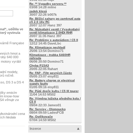
Re: ** Vypadky serveru **
03/08 14:28 milne
zadek klesá
30/07 22:26 b007k
Re: Běžící sahary po zamknutí auta
c5 2.0 16v RC
20/07 12:07 Hanz 397
nal
“, udělila ve
Re: Nízkotlaký ventil / Vysokotlaký
terý vyvinula
ventil klimatizace 2.0HDI RHR
20/07 11:35 Hanz 397
Re: Problémy s autorádiem / C5 II
ovárně Française
12/12 14:45 DaveLbc
Re: Klimatizace nechladí
25/06 13:54 Domino71
onných hmot a
Klimatizace - trubka 6460HR
ýroby 640 000
náhrada
 motory vyrábí
06/06 20:50 Domino71
Chyba P15A3
20/05 22:05 Rahart
adní modely,
Re: FAP - Filtr pevných částic
orů ročně.
05/05 23:07 eisy811
Re: Battery charge or electrical
sso, DS 3 a DS 4
supply faulty
01/05 09:16 eisy811
Re: Páté dveře kufru / C5 III tourer
 díky emisím
11/04 14:53 MS02
ěním know-how
Re: Výměna ložiska předního kola /
PSA věnuje za
C5 II
09/04 22:33 James01
Re: Servisy - Olomoucko
08/04 09:59 LadesFCB
 Mezinárodní cena
Re: Ostřikovače
ých hledala
07/04 14:59 MS02
Inzerce