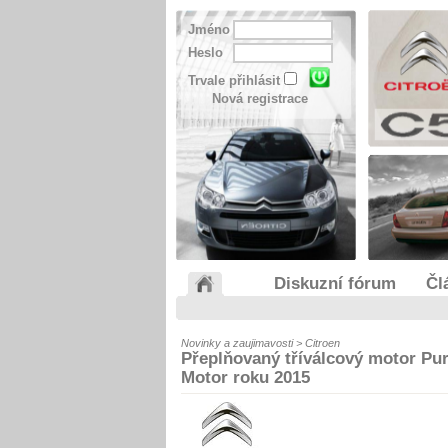
Jméno
Heslo
Trvale přihlásit
Nová registrace
Diskuzní fórum
Čl
Novinky a zaujimavosti > Citroen
Přeplňovaný tříválcový motor Pu
Motor roku 2015