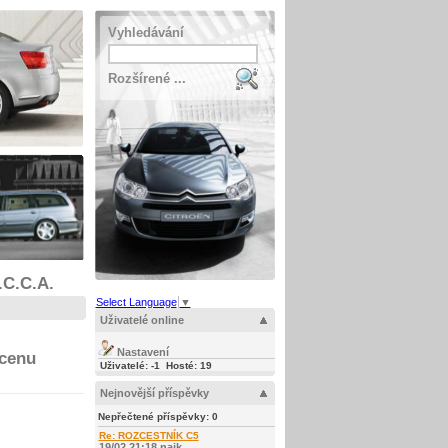
Vyhledávání
Rozšírené ...
.C.C.A.
Select Language
▼
Uživatelé online
Nastavení
 cenu
Uživatelé: -1 Hosté: 19
Nejnovější příspěvky
Nepřečtené příspěvky:
0
Re: ROZCESTNÍK C5
19/02 21:18 najk