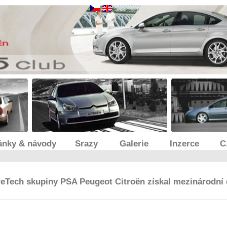
ánky & návody
Srazy
Galerie
Inzerce
C
reTech skupiny PSA Peugeot Citroën získal mezinárodní