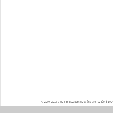
© 2007-2017 :: by c5club,optimalizováno pro rozlišení 102