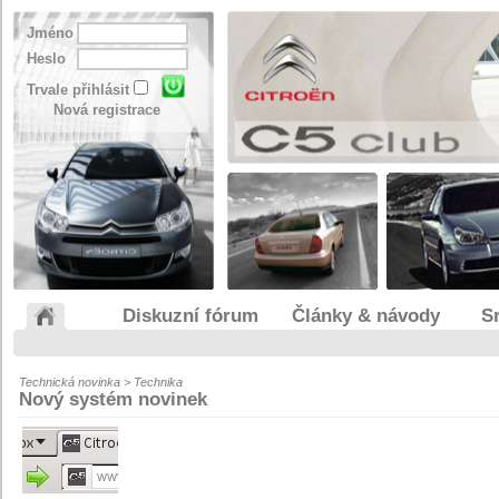
Jméno
Heslo
Trvale přihlásit
Nová registrace
Diskuzní fórum
Články & návody
S
Technická novinka > Technika
Nový systém novinek