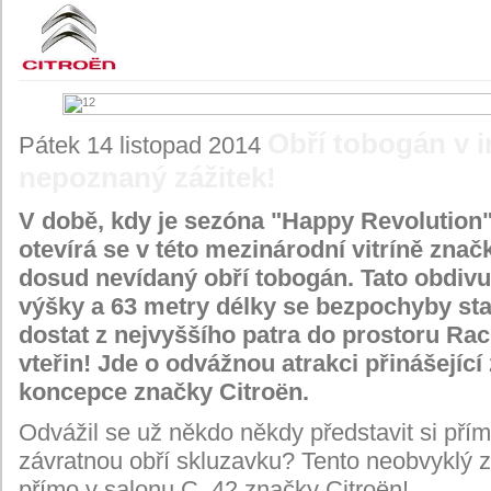
Obří tobogán v i
Pátek 14 listopad 2014
nepoznaný zážitek!
V době, kdy je sezóna "Happy Revolution
otevírá se v této mezinárodní vitríně zn
dosud nevídaný obří tobogán. Tato obdivu
výšky a 63 metry délky se bezpochyby stan
dostat z nejvyššího patra do prostoru Raci
vteřin! Jde o odvážnou atrakci přinášející
koncepce značky Citroën.
Odvážil se už někdo někdy představit si př
závratnou obří skluzavku? Tento neobvyklý 
přímo v salonu C_42 značky Citroën!