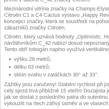
Mezinárodní vitrína značky na Champs-Elysé
Citroën C1 a C4 Cactus výstavu „Happy Revo
koncepci značky, která se soustředí na pohod
zákazníků značky Citroën.
Citroën, který uznává hodnoty „
Optimistic, 
návštěvníkům C_42 nabízí dosud nepoznan
Tento obří tobogán naplno využívá vertikálno
výšku 26 metrů;
délku 63 metrů;
sklon svahu v zatáčkách 30° až 33°.
Zážitky jsou zaručeny! Stabilní rychlost při 
celý sjezd trvá přibližně 15 vteřin! Dozajista 
jak se dostat z posledního patra do suterénu
vykouzlit na rtech zářivý úsměv a ve vlasech 