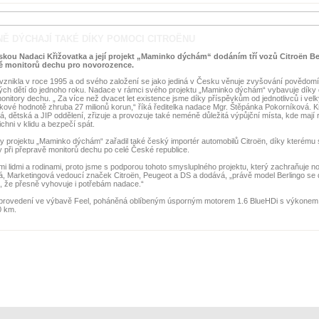
Ě DÝCHAJÍ TAKÉ DÍKY POMOCI CITROËNU
kou Nadaci Křižovatka a její projekt „Maminko dýchám“ dodáním tří vozů Citroën Ber
avě monitorů dechu pro novorozence.
znikla v roce 1995 a od svého založení se jako jediná v Česku věnuje zvyšování povědom
ých dětí do jednoho roku. Nadace v rámci svého projektu „Maminko dýchám“ vybavuje díky
tory dechu. „ Za více než dvacet let existence jsme díky příspěvkům od jednotlivců i velký
ové hodnotě zhruba 27 milionů korun,“ říká ředitelka nadace Mgr. Štěpánka Pokorníková. K
dětská a JIP oddělení, zřizuje a provozuje také neméně důležitá výpůjční místa, kde mají 
chni v klidu a bezpečí spát.
 projektu „Maminko dýchám“ zařadil také český importér automobilů Citroën, díky kterému s
iky při přepravě monitorů dechu po celé České republice.
mi lidmi a rodinami, proto jsme s podporou tohoto smysluplného projektu, který zachraňuje n
vá, Marketingová vedoucí značek Citroën, Peugeot a DS a dodává, „právě model Berlingo se 
, že přesně vyhovuje i potřebám nadace.“
ím provedení ve výbavě Feel, poháněná oblíbeným úsporným motorem 1.6 BlueHDi s výkonem
0 km.