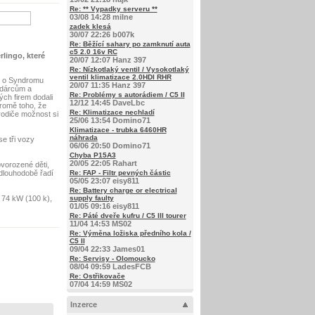
Re: ** Vypadky serveru **
03/08 14:28 milne
zadek klesá
30/07 22:26 b007k
Re: Běžící sahary po zamknutí auta
c5 2.0 16v RC
lingo, které
20/07 12:07 Hanz 397
Re: Nízkotlaký ventil / Vysokotlaký
ventil klimatizace 2.0HDI RHR
í o Syndromu
20/07 11:35 Hanz 397
 dárcům a
Re: Problémy s autorádiem / C5 II
ch firem dodali
12/12 14:45 DaveLbc
romě toho, že
Re: Klimatizace nechladí
rodiče možnost si
25/06 13:54 Domino71
Klimatizace - trubka 6460HR
náhrada
e tři vozy
06/06 20:50 Domino71
Chyba P15A3
20/05 22:05 Rahart
ovorozené děti,
dlouhodobě řadí
Re: FAP - Filtr pevných částic
05/05 23:07 eisy811
Re: Battery charge or electrical
 74 kW (100 k),
supply faulty
01/05 09:16 eisy811
Re: Páté dveře kufru / C5 III tourer
11/04 14:53 MS02
Re: Výměna ložiska předního kola /
C5 II
09/04 22:33 James01
Re: Servisy - Olomoucko
08/04 09:59 LadesFCB
Re: Ostřikovače
07/04 14:59 MS02
Inzerce