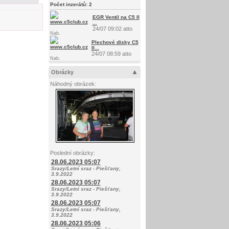
Počet inzerátů:
2
EGR Ventil na C5 II
...
24/07 09:02 atto
Nab.
Plechové disky C5
II...
24/07 08:59 atto
Nab.
Obrázky
Náhodný obrázek:
Poslední obrázky:
28.06.2023 05:07
Srazy/Letní sraz - Piešťany,
3.9.2022
28.06.2023 05:07
Srazy/Letní sraz - Piešťany,
3.9.2022
28.06.2023 05:07
Srazy/Letní sraz - Piešťany,
3.9.2022
28.06.2023 05:06