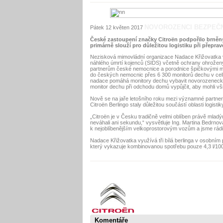
NOVOROZENCI BEZPEČN
Pátek 12 květen 2017
České zastoupení značky Citroën podpořilo brněns
primárně slouží pro důležitou logistiku při přepr
Nezisková mimovládní organizace Nadace Křižovatka v
náhlého úmrtí kojenců (SIDS) včetně ochrany ohrožen
partnerům české nemocnice a porodnice špičkovými moni
do českých nemocnic přes 6 300 monitorů dechu v celk
nadace pomáhá monitory dechu vybavit novorozenecká, 
monitor dechu při odchodu domů vypůjčit, aby mohli vši
Nově se na jaře letošního roku mezi významné partnery
Citroën Berlingo staly důležitou součástí oblasti logist
„Citroën je v Česku tradičně velmi oblíben právě mladý
neváhali ani sekundu,“ vysvětluje Ing. Martina Bedrno
k nejoblíbenějším velkoprostorovým vozům a jsme rádi
Nadace Křižovatka využívá tři bílá berlinga v osobn
který vykazuje kombinovanou spotřebu pouze 4,3 l/10
Komentáře