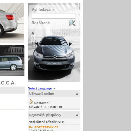
Vyhledávání
Rozšírené ...
.C.C.A.
Select Language
▼
Uživatelé online
Nastavení
Uživatelé: -1 Hosté: 19
Nejnovější příspěvky
Nepřečtené příspěvky:
0
Re: ROZCESTNÍK C5
19/02 21:18 najk