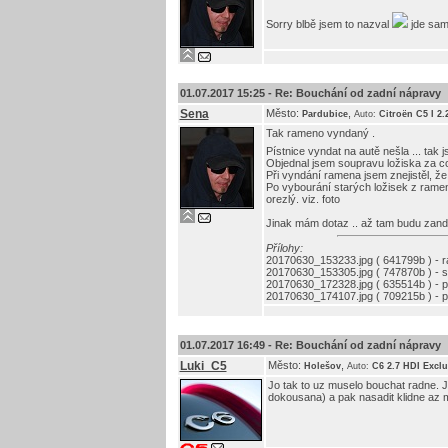
Sorry blbě jsem to nazval
jde sam
01.07.2017 15:25 -
Re: Bouchání od zadní nápravy
Sena
Město:
,
Pardubice
Auto:
Citroën C5 I 2
Tak rameno vyndaný .
Pístnice vyndat na autě nešla ... tak
Objednal jsem soupravu ložiska za cc
Při vyndání ramena jsem znejistěl, že 
Po vybourání starých ložisek z ramen
orezlý. viz. foto
Jinak mám dotaz .. až tam budu zandáv
Přílohy:
20170630_153233.jpg ( 641799b ) - 
20170630_153305.jpg ( 747870b ) - sv
20170630_172328.jpg ( 635514b ) - 
20170630_174107.jpg ( 709215b ) - p
01.07.2017 16:49 -
Re: Bouchání od zadní nápravy
Luki_C5
Město:
,
Holešov
Auto:
C6 2.7 HDI Exclu
Jo tak to uz muselo bouchat radne. J
dokousana) a pak nasadit klidne az 