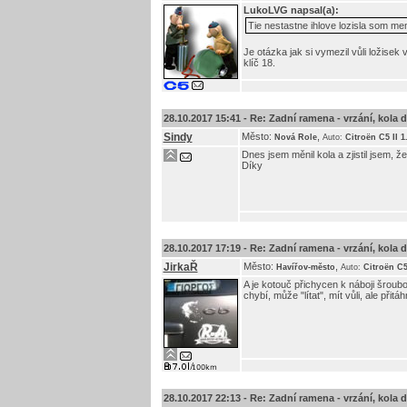
LukoLVG
napsal(a):
Tie nestastne ihlove lozisla som me
Je otázka jak si vymezil vůli ložisek 
klíč 18.
28.10.2017 15:41 -
Re: Zadní ramena - vrzání, kola do 
Sindy
Město:
,
Nová Role
Auto:
Citroën C5 II 1
Dnes jsem měnil kola a zjistil jsem, 
Díky
28.10.2017 17:19 -
Re: Zadní ramena - vrzání, kola do 
JirkaŘ
Město:
,
Havířov-město
Auto:
Citroën C5
A je kotouč přichycen k náboji šroub
chybí, může "lítat", mít vůli, ale přitá
28.10.2017 22:13 -
Re: Zadní ramena - vrzání, kola do 