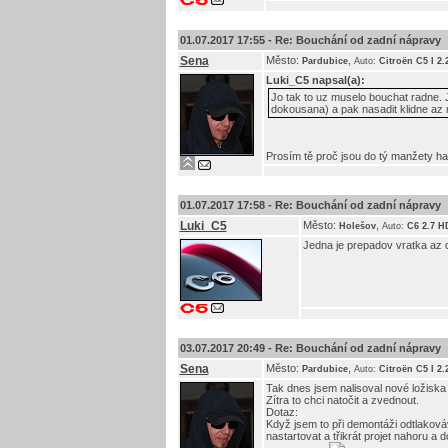
01.07.2017 17:55 -
Re: Bouchání od zadní nápravy
Sena
Město:
,
Pardubice
Auto:
Citroën C5 I 2
Luki_C5
napsal(a):
Jo tak to uz muselo bouchat radne. 
dokousana) a pak nasadit klidne az
Prosím tě proč jsou do tý manžety h
01.07.2017 17:58 -
Re: Bouchání od zadní nápravy
Luki_C5
Město:
,
Holešov
Auto:
C6 2.7 H
Jedna je prepadov vratka az 
03.07.2017 20:49 -
Re: Bouchání od zadní nápravy
Sena
Město:
,
Pardubice
Auto:
Citroën C5 I 2
Tak dnes jsem nalisoval nové ložiska 
Zítra to chci natočit a zvednout.
Dotaz:
Když jsem to při demontáži odtlakováv
nastartovat a třikrát projet nahoru 