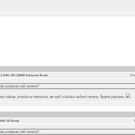
Poč
I 2.2HDi 16V 125kW Exclusive Break
ola sundavat celé rameno?
isko náboje, protože to nebouchá, ale spíš o ložisko uložení ramena. Špatně popsáno.
.2HDi SX Break
ola sundavat celé rameno?