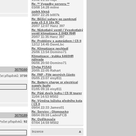
Re: ** Vypadky serveru **
03/08 14:28 milne
zadek klesá
30/07 22:26 b007k
Re: Běžící sahary po zamknutí
auta c5 2.0 16v RC
20/07 12:07 Hanz 397
Re: Nízkotlaký ventil / Vysokotlaký
ventil klimatizace 2.0HDI RHR
20/07 11:35 Hanz 397
Re: Problémy s autorádiem / C5 II
12/12 14:45 DaveLbc
Re: Klimatizace nechladí
25/06 13:54 Domino71
Klimatizace - trubka 6460HR
náhrada
06/06 20:50 Domino71
Chyba P15A3
3079160
20/05 22:05 Rahart
Re: FAP - Filtr pevných částic
et příspěvků:
3730
05/05 23:07 eisy811
Re: Battery charge or electrical
supply faulty
01/05 09:16 eisy811
Re: Páté dveře kufru / C5 III tourer
11/04 14:53 MS02
Re: Výměna ložiska předního kola
/ C5 II
09/04 22:33 James01
Re: Servisy - Olomoucko
08/04 09:59 LadesFCB
3079189
Re: Ostřikovače
Počet příspěvků:
92
07/04 14:59 MS02
Inzerce