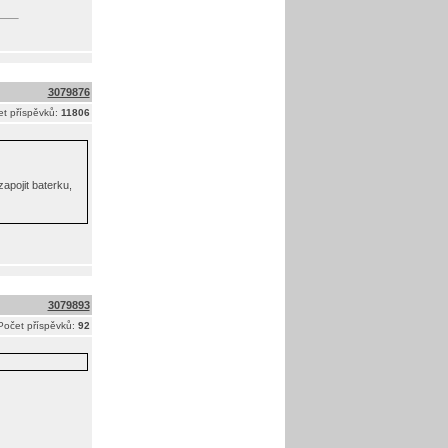
3079876
t příspěvků:
11806
apojit baterku,
3079893
Počet příspěvků:
92