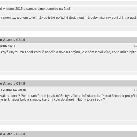
nil v jeseni 2015 a samozrejme pomohlo na 2dni...
v rameni .... a o tom to je !!! Zkus ještě pořádně dotáhnout 4 šrouby nápravy co ji drží na autě
A, atd. / C5 I,II
P
.6HDi 16v X
že když chytnu za zadní kotouč nahoře a dole a zahýbu, je v něm lehká vůle, co to může být?
A, atd. / C5 I,II
P
 I 2.2HDi SX Break
ovák na torx ? Pokud tam šroub je tak může být vůle na ložisku kola. Pokud šroubek pro při
hne jej k náboji kolo a šrouby, kterými kolo dotáhneš. Hučí ti to za jízdy ?
A, atd. / C5 I,II