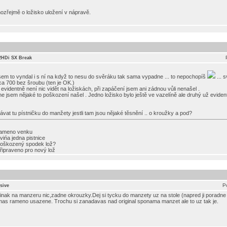
ozřejmě o ložisko uložení v nápravě.
.2HDi SX Break
 jsem to vyndal i s ní na když to nesu do svěráku tak sama vypadne ... to nepochopíš
... s
a 700 bez šroubu (ten je OK.)
evidentně není nic vidět na ložiskách, při zapáčení jsem ani zádnou vůli nenašel .
e jsem nějaké to poškození našel . Jedno ložisko bylo ještě ve vazelíně ale druhý už evide
at tu pístničku do manžety jestli tam jsou nějaké těsnění .. o kroužky a pod?
rameno venku
ińa jedna pistnice
poškozený spodek lož?
řipraveno pro nový lož
P
sive
inak na manzeru nic,zadne okrouzky.Dej si tycku do manzety uz na stole (napred ji poradne o
mas rameno usazene. Trochu si zanadavas nad original sponama manzet ale to uz tak je.