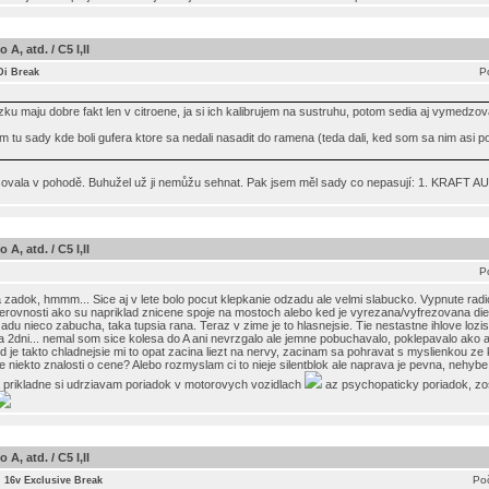
A, atd. / C5 I,II
P
Di Break
lzku maju dobre fakt len v citroene, ja si ich kalibrujem na sustruhu, potom sedia aj vymedzo
 tu sady kde boli gufera ktore sa nedali nasadit do ramena (teda dali, ked som sa nim asi po
asovala v pohodě. Buhužel už ji nemůžu sehnat. Pak jsem měl sady co nepasují: 1. KRAFT
A, atd. / C5 I,II
P
 zadok, hmmm... Sice aj v lete bolo pocut klepkanie odzadu ale velmi slabucko. Vypnute radio
nerovnosti ako su napriklad znicene spoje na mostoch alebo ked je vyrezana/vyfrezovana dier
u nieco zabucha, taka tupsia rana. Teraz v zime je to hlasnejsie. Tie nestastne ihlove lozi
2dni... nemal som sice kolesa do A ani nevrzgalo ale jemne pobuchavalo, poklepavalo ako aj 
 ked je takto chladnejsie mi to opat zacina liezt na nervy, zacinam sa pohravat s myslienkou ze 
te niekto znalosti o cene? Alebo rozmyslam ci to nieje silentblok ale naprava je pevna, nehyb
 a prikladne si udrziavam poriadok v motorovych vozidlach
az psychopaticky poriadok, z
A, atd. / C5 I,II
Poč
i 16v Exclusive Break