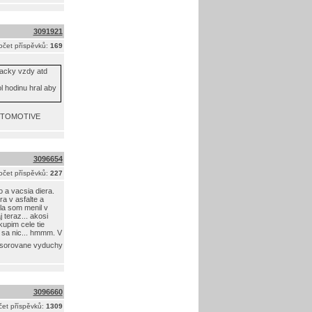
3091921
očet příspěvků:
169
vacky vzdy atd
l hodinu hral aby
 AUTOMOTIVE
3096654
očet příspěvků:
227
 a vacsia diera.
a v asfalte a
sla som menil v
teraz... akosi
kupim cele tie
e sa nic... hmmm. V
osorovane vyduchy
3096660
et příspěvků:
1309