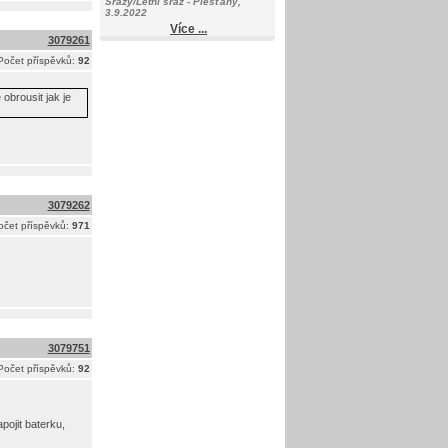
Srazy/Letní sraz - Piešťany,
3.9.2022
Více ...
3079261
Počet příspěvků:
92
obrousit jak je
3079262
očet příspěvků:
971
3079751
Počet příspěvků:
92
pojit baterku,