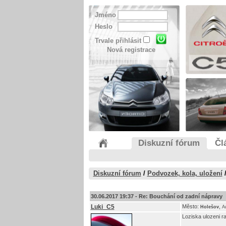
Jméno
Heslo
Trvale přihlásit
Nová registrace
Diskuzní fórum
Čl
Diskuzní fórum
/
Podvozek, kola, uložení
30.06.2017 19:37 -
Re: Bouchání od zadní nápravy
Luki_C5
Město:
,
Holešov
A
Loziska ulozeni r