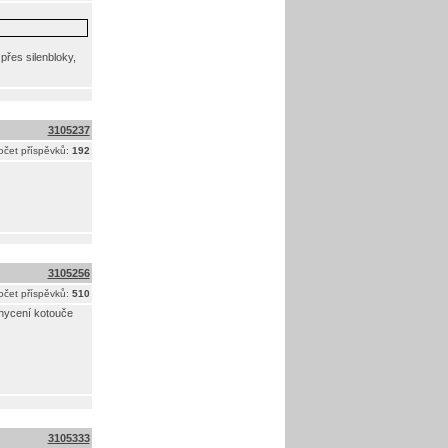
 přes silenbloky,
3105237
očet příspěvků:
192
3105256
očet příspěvků:
510
chycení kotouče
3105333