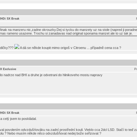
.2HDi SX Break
Jinak na manzeru nic,zadne okrouzky.Dej si tycku do manzety uz na stole (napred ji poradne 
 mas rameno usazene. Trochu si zanadavas nad original sponama manzet ale to uz tak je.
adičky???
A dá se někde koupit mimo origoš v Citroenu ... případně cena cca ?
P
DI Exclusive
do nadrze nad BHI a druhe je odvetrani do hlinikoveho mostu napravy
.2HDi SX Break
a celý jsem to poskládal.
al povolením odvzdušńováku na zadní prostřední kouli. Vteklo cca 2dcl LSD. Stačí to teď za
a dolu ? Nebo musím někde něco odvzdušňovat nedej bože seřizovat ?