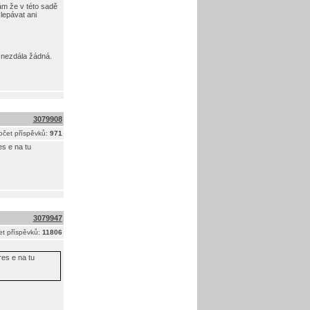
ám že v této sadě
klepávat ani
i nezdála žádná.
3079908
očet příspěvků:
971
s e na tu
3079947
t příspěvků:
11806
es e na tu