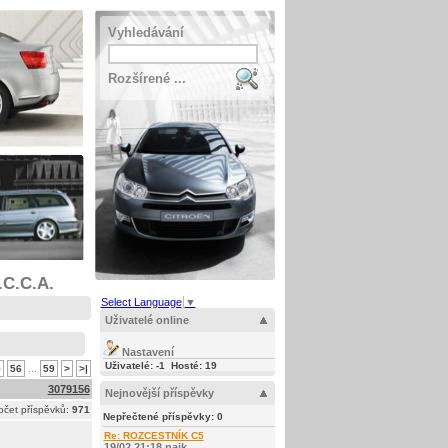
Vyhledávání
Rozšírené ...
.C.C.A.
Select Language
▼
Uživatelé online
Nastavení
Uživatelé: -1 Hosté: 19
5
56
...
59
>
>|
3079156
Nejnovější příspěvky
očet příspěvků:
971
Nepřečtené příspěvky:
0
Re: ROZCESTNÍK C5
19/02 21:18 najk