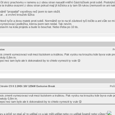
čil skrz prachovku v ramenu a z obou stran nasadil vnitřní části ložisek proti sobě. Podotýk
la ta trubka osazení z obou stran pokud mají jít ložiska a ty tam šli rukou (nemuseli se ani na
álně "propatlal" vazelínou než jsem to tam vložil.
at .. a vrchní kroužek lůžka
itové tyče a dvou matek proti sobě. Normálně se to na té závitové tyči točilo a ani vůle se m
la vymezovací podložka, kterou jsem tam nedal. Tak nevím.
ostavím na kola projedu a bude to bouchat. Nebo třeba po 10 tis.
P
sive
sis zmerit vymezovaci vuli mezi loziskem a trubkou. Pak vysku na krouzku kde byva vule pre
ekdy 0,8m m.
epsi nez tam bylo ale k dokonalosti by to chtelo vymezit ty vule 😜
Poče
Citroën C5 II 2.2HDi 16V 125kW Exclusive Break
usis zmerit vymezovaci vuli mezi loziskem a trubkou. Pak vysku na krouzku kde byva vule pr
nekdy 0,8m m.
lepsi nez tam bylo ale k dokonalosti by to chtelo vymezit ty vule 😜
áru a ještě se ptají až to udělají co a jak měli udělat nebo co udělali špatně nebo vůbec?