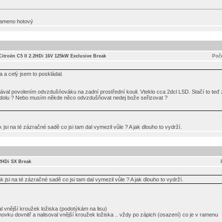
rameno hotový
Poče
Citroën C5 II 2.2HDi 16V 125kW Exclusive Break
 a celý jsem to poskládal.
ával povolením odvzdušńováku na zadní prostřední kouli. Vteklo cca 2dcl LSD. Stačí to teď z
u a dolu ? Nebo musím někde něco odvzdušňovat nedej bože seřizovat ?
jsi na té zázračné sadě co jsi tam dal vymezil vůle ? A jak dlouho to vydrží.
.2HDi SX Break
 jsi na té zázračné sadě co jsi tam dal vymezil vůle ? A jak dlouho to vydrží.
l vnější kroužek ložiska (podotýkám na lisu)
chovku dovnitř a nalisoval vnější kroužek ložiska .. vždy po zápich (osazení) co je v ramenu