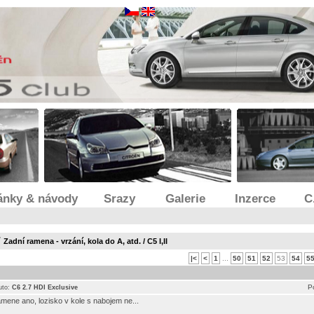
ánky & návody
Srazy
Galerie
Inzerce
C
/
Zadní ramena - vrzání, kola do A, atd. / C5 I,II
|<
<
1
...
50
51
52
53
54
5
P
uto:
C6 2.7 HDI Exclusive
amene ano, lozisko v kole s nabojem ne...