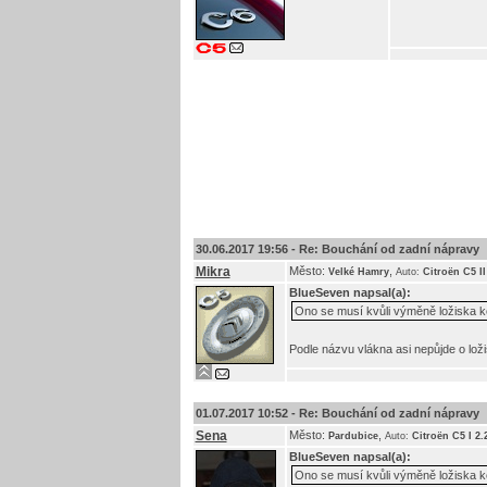
30.06.2017 19:56 -
Re: Bouchání od zadní nápravy
Mikra
Město:
,
Velké Hamry
Auto:
Citroën C5 I
BlueSeven
napsal(a):
Ono se musí kvůli výměně ložiska k
Podle názvu vlákna asi nepůjde o lož
01.07.2017 10:52 -
Re: Bouchání od zadní nápravy
Sena
Město:
,
Pardubice
Auto:
Citroën C5 I 2
BlueSeven
napsal(a):
Ono se musí kvůli výměně ložiska k