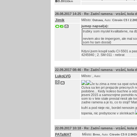
28.08.2017 14:25 -
Re: Zadní ramena - vrzání, kola do 
Jimik
Město:
,
Ostrava
Auto:
Citroën C5 I 2.2H
jumep
napsal(a):
trubky som myslel kvalitativne, na d
neviem ako tie impergom, ale mal som
som ho tam dostal)
Kdysi jsem koupil sadu CI-5501 a p
4245940 ; 2. SM-011 - nebrat
22.09.2017 08:46 -
Re: Zadní ramena - vrzání, kola do 
LukoLVG
Město:
,
Auto:
Je tu zima a mne sa opat oziva
Oziva sa len pri prejazde priecnych 
podobne... Kedy koleso buchne a odzad
jeseni 2015 a samozrejme pomohlo na 
som to v lete stale prestal riesit ale
zadne ramena a je to, co to stoji? Ma
kufri a pod nieje nic, bordel nenosim
topenia, nic prebytocne v skrinkach
22.09.2017 10:18 -
Re: Zadní ramena - vrzání, kola do 
PATaMAT
Město:
,
Brno
Auto:
Citroën C5 II 2.0HD