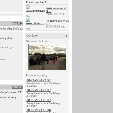
Počet inzerátů:
2
EGR Ventil na C5
II ...
24/07 09:02 atto
Nab.
Plechové disky C5
3079214
II...
24/07 08:59 atto
Počet příspěvků:
92
Nab.
Obrázky
viňa jedna!
Náhodný obrázek:
ntně suchý a
Poslední obrázky:
28.06.2023 05:07
Srazy/Letní sraz - Piešťany,
3.9.2022
3079235
28.06.2023 05:07
očet příspěvků:
971
Srazy/Letní sraz - Piešťany,
3.9.2022
brousit jak je
28.06.2023 05:07
Srazy/Letní sraz - Piešťany,
3.9.2022
28.06.2023 05:06