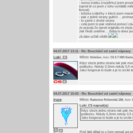
- novou trubku (rozpěrku) jsem prostr
(oproti té co jsem z toho vymlátil) mě
lisovat)
- ložiska (válečky v kleci) jsem maxim
- pak z jedné strany gufero ... promaz
- to samé z druhé strany
- celá jsem to pak stáhnul pomocí záv
Je pravda že oproti originálu mi zby
Jak říkáš uvidíme ... třeba to dnes p
Já dám určitě vědět
04.07.2017 13:11 -
Re: Bouchání od zadní nápravy
Luki_C5
Město:
,
Holešov
Auto:
C6 2.7 HDI Exclu
Kdyz slozis jednu stranu tak pak mu
podlozku. Nekdy 0,3mm nekdy 0,5 n
Jako fungovat to bude a je to urcite l
04.07.2017 15:02 -
Re: Bouchání od zadní nápravy
jruze
Město:
,
Radonice Počenická 158
Auto:
Luki_C5
napsal(a):
Kdyz slozis jednu stranu tak pak m
podlozku. Nekdy 0,3mm nekdy 0,5 
Jako fungovat to bude a je to urcite 
Proč lidé dělají to o čem nemají ani p