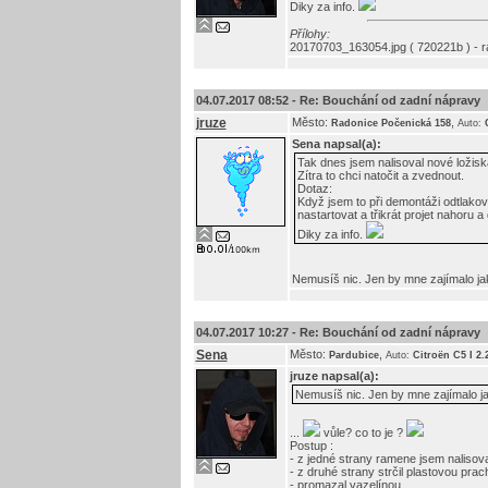
Diky za info.
Přílohy:
20170703_163054.jpg ( 720221b ) - 
04.07.2017 08:52 -
Re: Bouchání od zadní nápravy
jruze
Město:
,
Radonice Počenická 158
Auto:
Sena
napsal(a):
Tak dnes jsem nalisoval nové ložiska
Zítra to chci natočit a zvednout.
Dotaz:
Když jsem to při demontáži odtlakov
nastartovat a třikrát projet nahor
Diky za info.
Nemusíš nic. Jen by mne zajímalo jak 
04.07.2017 10:27 -
Re: Bouchání od zadní nápravy
Sena
Město:
,
Pardubice
Auto:
Citroën C5 I 2
jruze
napsal(a):
Nemusíš nic. Jen by mne zajímalo jak
...
vůle? co to je ?
Postup :
- z jedné strany ramene jsem nalisova
- z druhé strany strčil plastovou pra
- promazal vazelínou