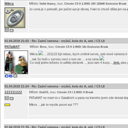
Mikra
Město:
,
Velké Hamry
Auto:
Citroën C5 II 2.2HDi 16V 125kW Exclusive Break
Jo cena je v pohodě, jen počet aut je divnej. Fakt to chceš dělat jen na
01.04.2018 21:02 -
Re: Zadní ramena - vrzání, kola do A, atd. / C5 I,II
PATaMAT
Město:
,
Brno
Auto:
Citroën C5 II 2.0HDi 16v Exclusive Break
Mikra
... 221122 být tebou, bych změnil servis, neb nové ramena t
...tak že hoši v servisu neví o tom nic ... a ta cena
Co stojí jedno ložisko si udělej obrázek ... jsou tam 4 kusy...
.link.
plus 
01.04.2018 21:24 -
Re: Zadní ramena - vrzání, kola do A, atd. / C5 I,II
222111222
Město:
,
Dobříš
Auto:
Citroën C5 I 2.0HDi X Break
PATaMAT no mam to v Satalicich u pana na ktereho jsem zde dostal do
Mikra ....jak to myslis pocet aut ???
01.04.2018 21:35 -
Re: Zadní ramena - vrzání, kola do A, atd. / C5 I,II