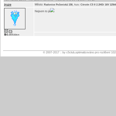
jruze
Město:
,
Radonice Počenická 158
Auto:
Citroën C5 II 2.2HDi 16V 125k
Nejsem to já
© 2007-2017 :: by c5club,optimalizováno pro rozlišení 10