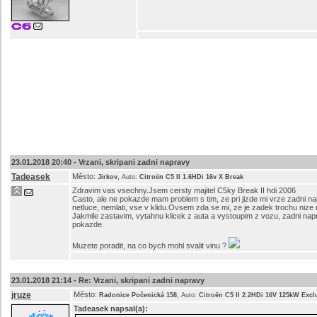
23.01.2018 20:40 -
Vrzani, skripani zadni napravy
Tadeasek
Město:
,
Jirkov
Auto:
Citroën C5 II 1.6HDi 16v X Break
Zdravim vas vsechny.Jsem cersty majitel C5ky Break II hdi 2006
Casto, ale ne pokazde mam problem s tim, ze pri jizde mi vrze zadni nap
netluce, nemlati, vse v klidu.Ovsem zda se mi, ze je zadek trochu nize
Jakmile zastavim, vytahnu klicek z auta a vystoupim z vozu, zadni nap
pokazde.
Muzete poradit, na co bych mohl svalit vinu ?
23.01.2018 21:14 -
Re: Vrzani, skripani zadni napravy
jruze
Město:
,
Radonice Počenická 158
Auto:
Citroën C5 II 2.2HDi 16V 125kW Excl
Tadeasek
napsal(a):