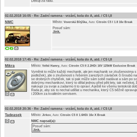
Dekuji za radu.
02.02.2018 16:05 -
Re: Zadní ramena - vrzání, kola do A, atd. / C5 I,II
NMC
Město:
,
Veverská Bítýška
Auto:
Citroën C5 I 1.8 16v Break
Posuď sám:
.link.
02.02.2018 17:45 -
Re: Zadní ramena - vrzání, kola do A, atd. / C5 I,II
Mikra
Město:
,
Velké Hamry
Auto:
Citroën C5 II 2.2HDi 16V 125kW Exclusive Break
Vyměnit to může každý mechanik, ale jen machanik se zkušenostma s C5
podložek), jde o zkušenosti s řešením zarezlých závlaček či šroubů na
se drobných chybiček, tak si pak může sám sobě nadávat a sám po sob
dobrýmu mechanikovi, který to dělal jednou před pěti lety, tak nečekej,
nakoupí za svoje a zadarmo ti to opraví. A ještě ke všemu tentokrát dob
Rada je, aby sis to nechal udělat u mechanika, který C5 běžně opravuje
i 200km za kvalitním servisem.
02.02.2018 20:36 -
Re: Zadní ramena - vrzání, kola do A, atd. / C5 I,II
Tadeasek
Město:
,
Jirkov
Auto:
Citroën C5 II 1.6HDi 16v X Break
NMC
napsal(a):
Posuď sám:
.link.