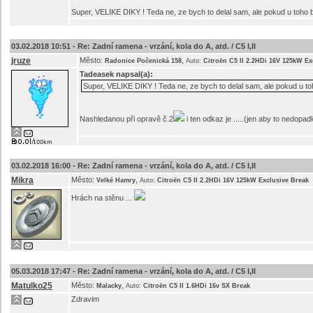
Super, VELIKE DIKY ! Teda ne, ze bych to delal sam, ale pokud u toho
03.02.2018 10:51 -
Re: Zadní ramena - vrzání, kola do A, atd. / C5 I,II
jruze
Město:
,
Radonice Počenická 158
Auto:
Citroën C5 II 2.2HDi 16V 125kW Ex
Tadeasek
napsal(a):
Super, VELIKE DIKY ! Teda ne, ze bych to delal sam, ale pokud u t
Nashledanou při opravě č.2
i ten odkaz je .....(jen aby to nedopa
03.02.2018 16:00 -
Re: Zadní ramena - vrzání, kola do A, atd. / C5 I,II
Mikra
Město:
,
Velké Hamry
Auto:
Citroën C5 II 2.2HDi 16V 125kW Exclusive Break
Hrách na stěnu ...
05.03.2018 17:47 -
Re: Zadní ramena - vrzání, kola do A, atd. / C5 I,II
Matulko25
Město:
,
Malacky
Auto:
Citroën C5 II 1.6HDi 16v SX Break
Zdravim