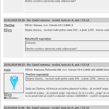
Akeho vyrobcu opravnej sady odporucate?
22.03.2018 19:15 -
Re: Zadní ramena - vrzání, kola do A, atd. / C5 I,II
TheOne
Město:
,
Ostrava
Auto:
Citroën C5 I 2.0HDi X
Stejna otazka,.. na Auto hulin jedna sada 500 , a jinde 1200.. kterou v
Matulko25
napsal(a):
Zdravim
Akeho vyrobcu opravnej sady odporucate?
23.03.2018 09:23 -
Re: Zadní ramena - vrzání, kola do A, atd. / C5 I,II
jruze
Město:
,
Radonice Počenická 158
Auto:
Citroën C5 II 2.2HDi 16V 125kW Excl
TheOne
napsal(a):
Stejna otazka,.. na Auto hulin jedna sada 500 , a jinde 1200.. kterou 
Sadu asi žádnou, ložiska je asi jedno,plastové trubky - já osobně origo,
rozpěrné trubky - já osobně origo. můj názor že to co píšu ,,origo" je
to co používám já vydrží a dávám záruku 100000Km - vydrží víc(poku
23.03.2018 11:09 -
Re: Zadní ramena - vrzání, kola do A, atd. / C5 I,II