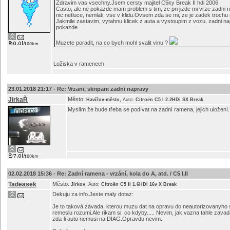
Zdravim vas vsechny.Jsem cersty majitel C5ky Break II hdi 2006
Casto, ale ne pokazde mam problem s tim, ze pri jizde mi vrze zadni n
nic netluce, nemlati, vse v klidu.Ovsem zda se mi, ze je zadek trochu
Jakmile zastavim, vytahnu klicek z auta a vystoupim z vozu, zadni n
pokazde.
Muzete poradit, na co bych mohl svalit vinu ?
Ložiska v ramenech
23.01.2018 21:17 -
Re: Vrzani, skripani zadni napravy
JirkaŘ
Město:
,
Havířov-město
Auto:
Citroën C5 I 2.2HDi SX Break
Myslím že bude třeba se podívat na zadní ramena, jejich uložení.
02.02.2018 15:36 -
Re: Zadní ramena - vrzání, kola do A, atd. / C5 I,II
Tadeasek
Město:
,
Jirkov
Auto:
Citroën C5 II 1.6HDi 16v X Break
Dekuju za info.Jeste maly dotaz:
Je to taková závada, kterou muzu dat na opravu do neautorizovanyho se
remeslu rozumi.Ale rikam si, co kdyby..... Nevim, jak vazna tahle zavad
zda-li auto nemusi na DIAG.Opravdu nevim.