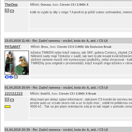
TheOne
Město:
,
Ostrava
Auto:
Citroën C5 I 2.0HDi X
kolik to vyjde ty dily v origo ? A jestli to je ještě vubec sehnatelne, net
23.03.2018 11:44 -
Re: Zadní ramena - vrzání, kola do A, atd. / C5 I,II
PATaMAT
Město:
,
Brno
Auto:
Citroën C5 II 2.0HDi 16v Exclusive Break
ložiska TIMKEN nebo když nejsou, tak SKF, gufera Corteco, zbytek Ci
Některé sady mají Timkeny v sadě, tak tam to jde koupit kvůli ložiskům,
složení ramene musíš mít vymezovací podložky, nebo zkracovat - kali
TIMKENy jsou originál v prvomontáži, když koupíš origo ložisko v citro
01.04.2018 20:04 -
Re: Zadní ramena - vrzání, kola do A, atd. / C5 I,II
222111222
Město:
,
Dobříš
Auto:
Citroën C5 I 2.0HDi X Break
Ahoj mam jen dotaz spise informacni , dali jsem C5 kombi do servisu t
proste auto uz vrzalo skoro rok a uz to bylo moc , sdelil mi priblizno
4500 kč . Tak se jen ptam orientacne zda je to tak nejak v pohode cena
01.04.2018 20:39 -
Re: Zadní ramena - vrzání, kola do A, atd. / C5 I,II