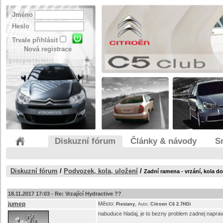
Jméno
Heslo
Trvale přihlásit
Nová registrace
Diskuzní fórum
Články & návody
S
Diskuzní fórum
/
Podvozek, kola, uložení
/
Zadní ramena - vrzání, kola do A
18.11.2017 17:03 -
Re: Vrzající Hydractive ??
jumep
Město:
,
Piestany
Auto:
Citroen C6 2.7HDi
nabuduce hladaj, je to bezny problem zadnej napra