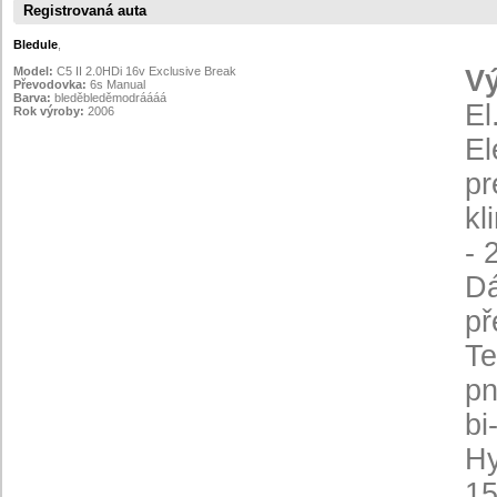
Registrovaná auta
Bledule
,
Model:
C5 II 2.0HDi 16v Exclusive Break
V
Převodovka:
6s Manual
Barva:
bleděbleděmodráááá
El
Rok výroby:
2006
El
pr
kl
- 
Dá
př
Te
pn
bi
Hy
15