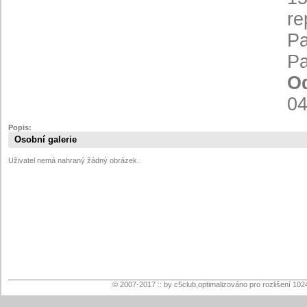
re
Pa
Pa
Od
04
Popis:
Osobní galerie
Uživatel nemá nahraný žádný obrázek.
© 2007-2017 :: by c5club,optimalizováno pro rozlišení 102