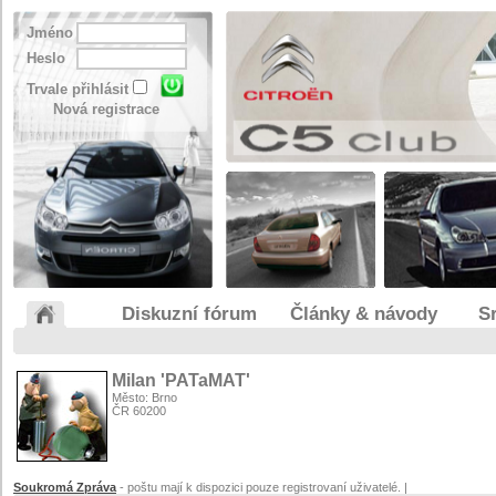
Jméno
Heslo
Trvale přihlásit
Nová registrace
Diskuzní fórum
Články & návody
S
Milan 'PATaMAT'
Město: Brno
ČR 60200
Soukromá Zpráva
- poštu mají k dispozici pouze registrovaní uživatelé. |