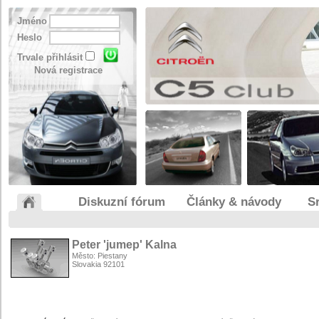
Jméno
Heslo
Trvale přihlásit
Nová registrace
Diskuzní fórum
Články & návody
S
Peter 'jumep' Kalna
Město: Piestany
Slovakia 92101