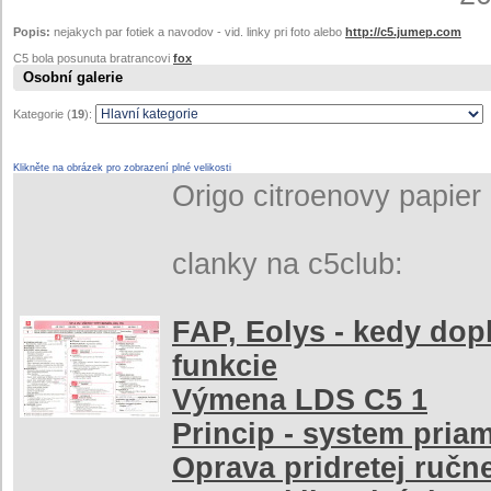
Popis:
nejakych par fotiek a navodov - vid. linky pri foto alebo
http://c5.jumep.com
C5 bola posunuta bratrancovi
fox
Osobní galerie
Kategorie (
19
):
Klikněte na obrázek pro zobrazení plné velikosti
Origo citroenovy papier 
clanky na c5club:
FAP, Eolys - kedy dopl
funkcie
Výmena LDS C5 1
Princip - system pria
Oprava pridretej ručn