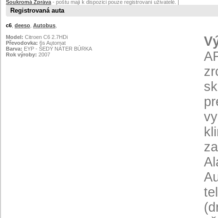
Soukromá Zpráva
- poštu mají k dispozici pouze registrovaní uživatelé. |
Registrovaná auta
c6
,
deeso
,
Autobus
,
Model:
Citroen C6 2.7HDi
V
Převodovka:
6s Automat
Barva:
EYP - ŠEDÝ NÁTER BÚRKA
AF
Rok výroby:
2007
zr
sk
pr
vy
kl
za
Al
Au
te
(d