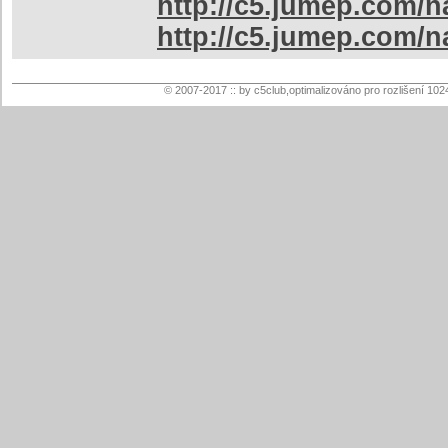
http://c5.jumep.com/
http://c5.jumep.com/
© 2007-2017 :: by c5club,optimalizováno pro rozlišení 102