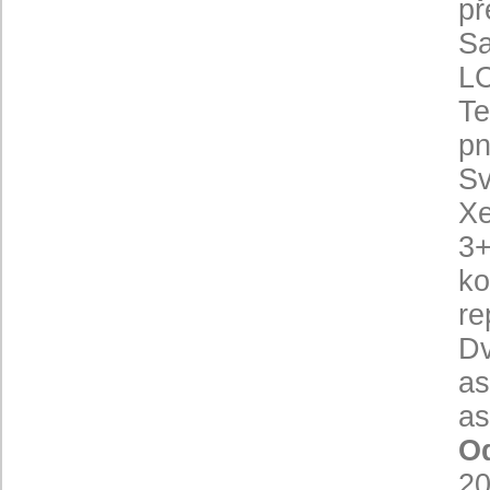
př
Sa
LC
Te
pn
Sv
Xe
3+
ko
re
Dv
as
as
Od
2