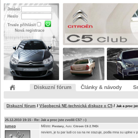
Jméno
Heslo
Trvale přihlásit
Nová registrace
Diskuzní fórum
Články & návody
S
Diskuzní fórum
/
Všeobecná NE-technická diskuze o C5
/
Jak a proc jst
25.12.2010 19:15 -
Re: Jak a proc jste zvolili C5? :-)
jumep
Město:
,
Piestany
Auto:
Citroen C6 2.7HDi
neviem, je tu par ludi co sa na ne stazuje, podla mna su uplne 