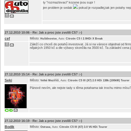
ty "rozmazlovaci" kozene jsou supr !
jen problem je sedak
pokud je rozpadlej,tak jen potahy n
27.12.2010 10:06 -
Re: Jak a proc jste zvolili C5? :-)
cef
Město:
,
Huštěnovice
Auto:
Citroën C5 I 2.0HDi X Break
Záleží co chceš do potahů investovat. Já si na vánoce objednal od firm
nějakých 1950 kč a dle výbavy skončila na 3500 kč. Ta základní cena je
27.12.2010 15:14 -
Re: Jak a proc jste zvolili C5? :-)
Seki
Město:
,
Velké Meziříčí
Auto:
Citroën C5 III (X7) 2.0 HDi 138k (100kW) Tourer
Pánové nevím, ale nejste tady s těma potahama tak trochu mimo mísu? 
27.12.2010 16:19 -
Re: Jak a proc jste zvolili C5? :-)
Bodik
Město:
,
Ostrava
Auto:
Citroën C5 III (X7) 3.0 V6 HDi Tourer