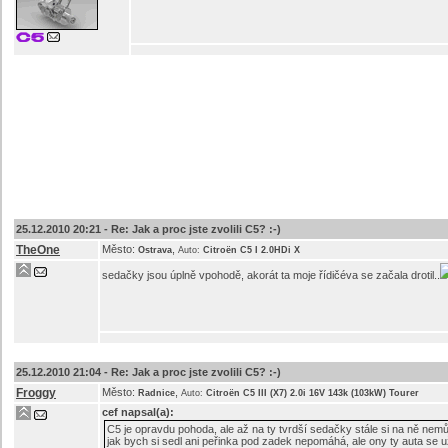
25.12.2010 20:21 -
Re: Jak a proc jste zvolili C5? :-)
TheOne
Město:
,
Ostrava
Auto:
Citroën C5 I 2.0HDi X
sedačky jsou úplně vpohodě, akorát ta moje řídičéva se začala drotil..
25.12.2010 21:04 -
Re: Jak a proc jste zvolili C5? :-)
Froggy
Město:
,
Radnice
Auto:
Citroën C5 III (X7) 2.0i 16V 143k (103kW) Tourer
cef
napsal(a):
C5 je opravdu pohoda, ale až na ty tvrdší sedačky stále si na ně nem
jak bych si sedl ani peřinka pod zadek nepomáhá, ale ony ty auta se u