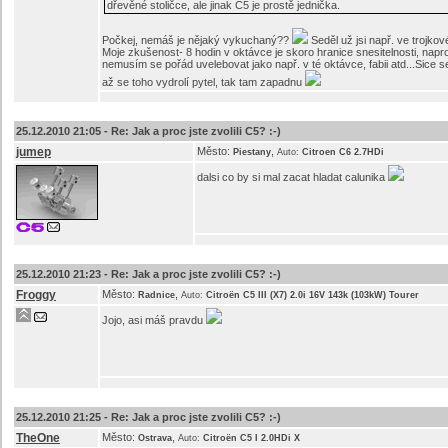
dřevěné stoličce, ale jinak C5 je prostě jednička.
Počkej, nemáš je nějaký vykuchaný??
Seděl už jsi např. ve trojko
Moje zkušenost- 8 hodin v oktávce je skoro hranice snesitelnosti, napr
nemusím se pořád uvelebovat jako např. v té oktávce, fabii atd...Sice s
až se toho vydrolí pytel, tak tam zapadnu
25.12.2010 21:05 -
Re: Jak a proc jste zvolili C5? :-)
jumep
Město:
,
Piestany
Auto:
Citroen C6 2.7HDi
dalsi co by si mal zacat hladat calunika
25.12.2010 21:23 -
Re: Jak a proc jste zvolili C5? :-)
Froggy
Město:
,
Radnice
Auto:
Citroën C5 III (X7) 2.0i 16V 143k (103kW) Tourer
Jojo, asi máš pravdu
25.12.2010 21:25 -
Re: Jak a proc jste zvolili C5? :-)
TheOne
Město:
,
Ostrava
Auto:
Citroën C5 I 2.0HDi X