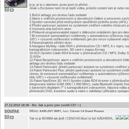
jo jo, je to s alarmem, proto jsem to přešel...
Jinak u Exclusive není (to je lepší volba, protože ostatní tam je nebo n
1.Boční airbagy pro druhou řadu sedadel
2.Alarm s vnitřním prostorovým a obvodovým čidlem a senzorem zach
3.Systém varování před neúmyslným opuštěním jízdního pruhu (AFIL)
4.Přední parkovací asistent se systémem změření volného místa pro 
5.Vrstvená skla bočních oken
6.Přídavné programovatelné topení s dálkovým ovládáním (jen pro diese
7.Bi-xenonové samonatáčecí světlomety s automatickou výškovou reg
105°) + výsuvné ostřikovače světlometů (jen pro verze vybavené odpru
8.Panoramatické střešní okno
9.Navigace MyWay: rádio RD4 s přehrávačem CD / MP3, 6 x repro, sada
kartografickým zobrazením, SD card s mapou Evropy
10.Hi-Fi Systém (rádio RD4 bi-tuner s přehrávačem CD / MP3, Dolby Surr
11.Kůže
12.Paket Bezpečnost: alarm s vnitřním prostorovým a obvodovým čidl
airbagy pro druhou řadu sedadel
13.Paket Parkování: přední parkovací asistent se systémem změření v
14.Paket Parkování Plus: přední parkovací asistent se systémem změře
clonou, bi-xenonové samonatáčecí světlomety s automatickou výškov
úhlu 105°) + výsuvné ostřikovače světlometů
15.Paket NaviDrive 3D: Hi-Fi Systém (rádio RD4 bi-tuner s přehrávačem 
integrovaný telefon GSM (900 / 1 800 MHz), sada Bluetooth (hands free
s barevným displejem 7" s kartografickým zobrazením, hlasová volba 
přehrávání DVD, konektor audio a video v odkládací přihrádce spolujez
27.12.2010 18:36 -
Re: Jak a proc jste zvolili C5? :-)
DOUFAK
Město:
,
KARLOVY VARY
Auto:
Citroen C4 Grand Picasso
Tak to je BOMBA ale jistě i CENOVÁ.Musí to být NÁDHERA...