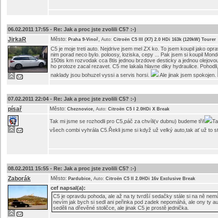
06.02.2011 17:55 -
Re: Jak a proc jste zvolili C5? :-)
JirkaR
Město:
,
Praha 9-Vinoř
Auto:
Citroën C5 III (X7) 2.0 HDi 163k (120kW) Tourer
C5 je moje treti auto. Nejdrive jsem mel ZX ko. To jsem koupil jako op
nim porad neco bylo. poloosy, loziska, cepy ... Pak jsem si koupil Mond
150tis km rozvodak cca 8tis jednou brzdove desticky a jednou olejovou v
ho protoze zacal rezavet. C5 me lakala hlavne diky hydraulice. Pohodl
naklady jsou bohuzel vyssi a servis horsi.
Ale jinak jsem spokojen.
07.02.2011 22:04 -
Re: Jak a proc jste zvolili C5? :-)
písař
Město:
,
Cheznovice
Auto:
Citroën C5 I 2.0HDi X Break
Tak mi jsme se rozhodli pro C5,páč za chvíli(v dubnu) budeme tři!
Ta
všech combi vyhrála C5.Řekli jsme si když už velký auto,tak ať už to sto
08.02.2011 15:55 -
Re: Jak a proc jste zvolili C5? :-)
Zaborák
Město:
,
Pardubice
Auto:
Citroën C5 II 2.0HDi 16v Exclusive Break
cef
napsal(a):
C5 je opravdu pohoda, ale až na ty tvrdší sedačky stále si na ně nem
nevím jak bych si sedl ani peřinka pod zadek nepomáhá, ale ony ty au
seděli na dřevěné stoličce, ale jinak C5 je prostě jednička.