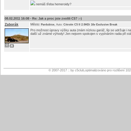
nemáš třeba hemeroidy?
08.02.2011 16:08 -
Re: Jak a proc jste zvolili C5? :-)
Zaborák
Město:
,
Pardubice
Auto:
Citroën C5 II 2.0HDi 16v Exclusive Break
Pro možnost úpravy výšky auta (mám nízkou garáž, líp se udržuje i nast
další už známé výhody! Jen nejsem spokojen s vypínáním radia při stání
© 2007-2017 :: by c5club,optimalizováno pro rozlišení 10