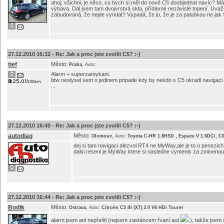
ahoj, všichni, je něco, co bych si měl do nové C5 doobjednat navíc? M
výbava. Dal jsem tam dvojvrstvá skla, přídavné nezávislé topení. Uvažu
zabudovaná, že nejde vyndat? Vypadá, že jo, že je za palubkou ne jak 
27.12.2010 16:32 -
Re: Jak a proc jste zvolili C5? :-)
tief
Město:
,
Praha
Auto:
Alarm + superzamykani.
btw neslysel sem o jedinem pripade kdy by nekdo s C5 ukradl navigaci ..
...
27.12.2010 16:40 -
Re: Jak a proc jste zvolili C5? :-)
autodiag
Město:
,
Olomouc
Auto:
Toyota C-HR 1.8HSD , Espace V 1.6DCi, C
dej si tam navigaci alezvol RT4 ne MyWay,ale je to o penezich
dalsi reseni je MyWay ktere si nasledne vymenis za zminenou 
27.12.2010 16:44 -
Re: Jak a proc jste zvolili C5? :-)
Bodik
Město:
,
Ostrava
Auto:
Citroën C5 III (X7) 3.0 V6 HDi Tourer
alarm jsem ani nepřelítl (nejsem zastáncem řvaní aut
), takže jsem 