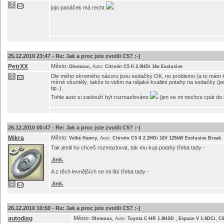
jojo panáček má recht
25.12.2010 23:47 -
Re: Jak a proc jste zvolili C5? :-)
PetrXX
Město:
,
Olomouc
Auto:
Citroën C5 II 2.0HDi 16v Exclusive
Dle mého skromého názoru jsou sedačky OK, no problemo (a to mám kol
mírně ošuntělý, takže to vidím na nějaké kvalitní potahy na sedačky (
tip..).
Tohle auto si zaslouží být rozmazlováno
(jen se mi nechce cpát do
26.12.2010 00:47 -
Re: Jak a proc jste zvolili C5? :-)
Mikra
Město:
,
Velké Hamry
Auto:
Citroën C5 II 2.2HDi 16V 125kW Exclusive Break
Tak jestli ho chceš rozmazlovat, tak mu kup potahy třeba tady -
.link.
A z těch levnějších se mi líbí třeba tady -
.link.
26.12.2010 10:50 -
Re: Jak a proc jste zvolili C5? :-)
autodiag
Město:
,
Olomouc
Auto:
Toyota C-HR 1.8HSD , Espace V 1.6DCi, C