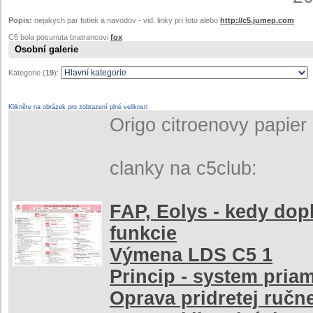
Popis:
nejakych par fotiek a navodov - vid. linky pri foto alebo
http://c5.jumep.com
C5 bola posunuta bratrancovi
fox
Osobní galerie
Kategorie (
19
):
Klikněte na obrázek pro zobrazení plné velikosti
Origo citroenovy papier 
clanky na c5club:
FAP, Eolys - kedy dopl
funkcie
Výmena LDS C5 1
Princip - system pria
Oprava pridretej ručn