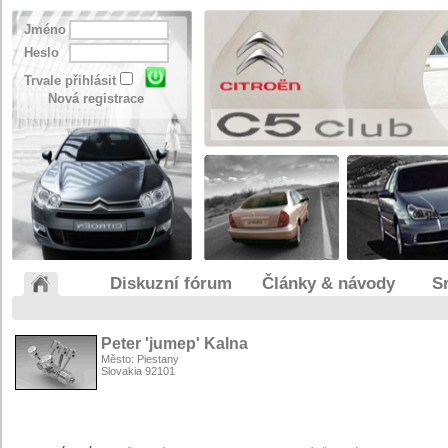
Jméno
Heslo
Trvale přihlásit
Nová registrace
Diskuzní fórum
Články & návody
S
Peter 'jumep' Kalna
Město: Piestany
Slovakia 92101