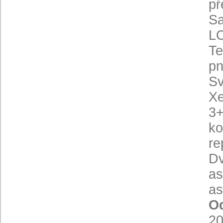
př
Sa
LC
Te
pn
Sv
Xe
3+
ko
re
Dv
as
as
Od
2