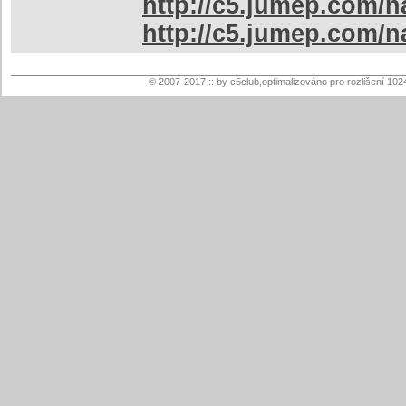
http://c5.jumep.com/
http://c5.jumep.com/
© 2007-2017 :: by c5club,optimalizováno pro rozlišení 102