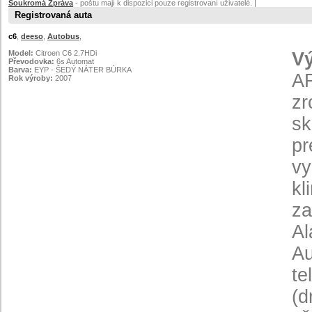
Soukromá Zpráva
- poštu mají k dispozici pouze registrovaní uživatelé. |
Registrovaná auta
c6
,
deeso
,
Autobus
,
Model:
Citroen C6 2.7HDi
V
Převodovka:
6s Automat
Barva:
EYP - ŠEDÝ NÁTER BÚRKA
AF
Rok výroby:
2007
zr
sk
pr
vy
kl
za
Al
Au
te
(d