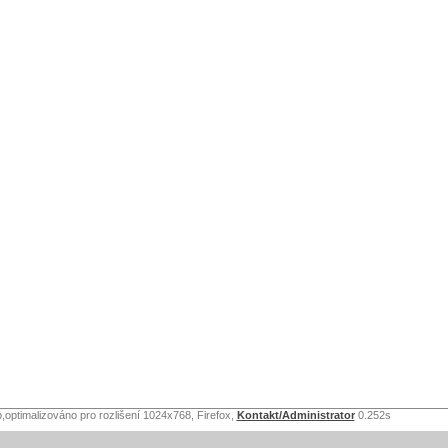
,optimalizováno pro rozlišení 1024x768, Firefox,
Kontakt/Administrator
0.252s