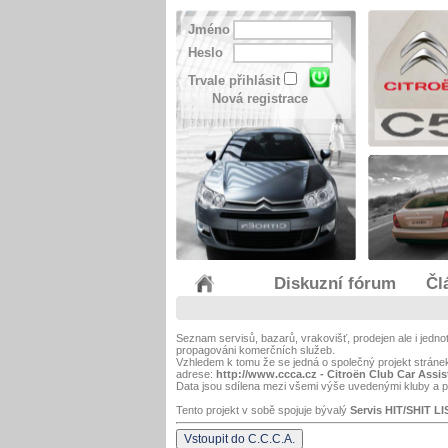
Jméno
Heslo
Trvale přihlásit
Nová registrace
Diskuzní fórum
Čl
Seznam servisů, bazarů, vrakovišť, prodejen ale i jedn
propagováni komerčních služeb.
Vzhledem k tomu že se jedná o společný projekt strán
adrese:
http://www.ccca.cz - Citroën Club Car Assi
Data jsou sdílena mezi všemi výše uvedenými kluby a pr
Tento projekt v sobě spojuje bývalý
Servis HIT/SHIT LI