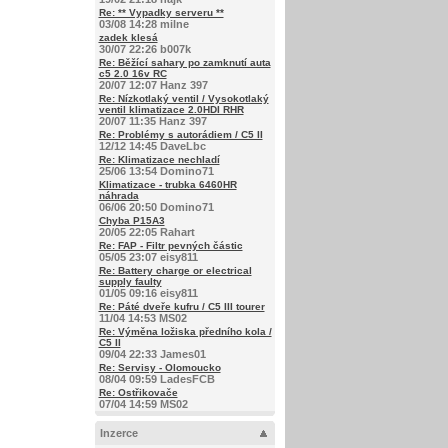
Re: ** Vypadky serveru **
03/08 14:28 milne
zadek klesá
30/07 22:26 b007k
Re: Běžící sahary po zamknutí auta
c5 2.0 16v RC
20/07 12:07 Hanz 397
Re: Nízkotlaký ventil / Vysokotlaký
ventil klimatizace 2.0HDI RHR
20/07 11:35 Hanz 397
Re: Problémy s autorádiem / C5 II
12/12 14:45 DaveLbc
Re: Klimatizace nechladí
25/06 13:54 Domino71
Klimatizace - trubka 6460HR
náhrada
06/06 20:50 Domino71
Chyba P15A3
20/05 22:05 Rahart
Re: FAP - Filtr pevných částic
05/05 23:07 eisy811
Re: Battery charge or electrical
supply faulty
01/05 09:16 eisy811
Re: Páté dveře kufru / C5 III tourer
11/04 14:53 MS02
Re: Výměna ložiska předního kola /
C5 II
09/04 22:33 James01
Re: Servisy - Olomoucko
08/04 09:59 LadesFCB
Re: Ostřikovače
07/04 14:59 MS02
Inzerce