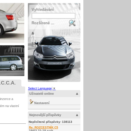
Vyhledávání
Rozšírené ...
.C.C.A.
Select Language
▼
Uživatelé online
inzerce a
Nastavení
stém na vlastní
Nejnovější příspěvky
Nepřečtené příspěvky:
138113
Re: ROZCESTNÍK C5
19/02 21:18 najk