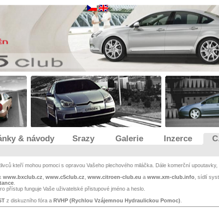
ánky & návody
Srazy
Galerie
Inzerce
C
otlivců kteří mohou pomoci s opravou Vašeho plechového miláčka. Dále komerční upoutavky, 
ek
www.bxclub.cz
,
www.c5club.cz
,
www.citroen-club.eu
a
www.xm-club.info
, sídlí sy
stance
.
o přístup funguje Vaše uživatelské přistupové jméno a heslo.
ST
z diskuzního fóra a
RVHP (Rychlou Vzájemnou Hydraulickou Pomoc)
.