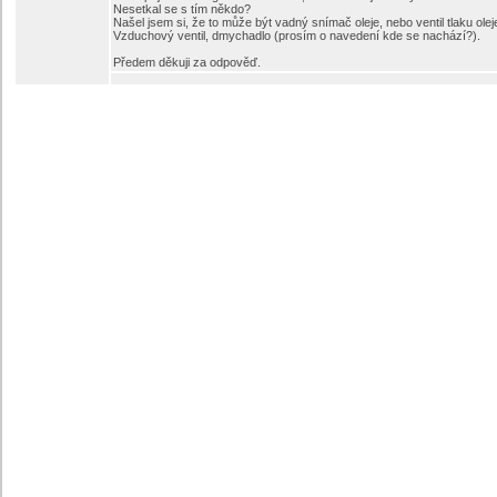
Nesetkal se s tím někdo?
Našel jsem si, že to může být vadný snímač oleje, nebo ventil tlaku olej
Vzduchový ventil, dmychadlo (prosím o navedení kde se nachází?).
Předem děkuji za odpověď.