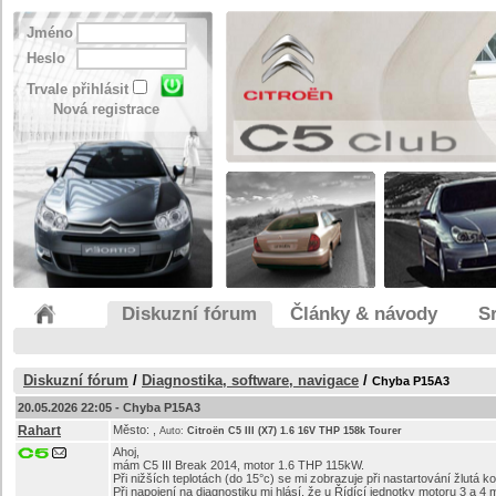
Jméno
Heslo
Trvale přihlásit
Nová registrace
Diskuzní fórum
Články & návody
S
Diskuzní fórum
/
Diagnostika, software, navigace
/
Chyba P15A3
20.05.2026 22:05 -
Chyba P15A3
Rahart
Město:
,
Auto:
Citroën C5 III (X7) 1.6 16V THP 158k Tourer
Ahoj,
mám C5 III Break 2014, motor 1.6 THP 115kW.
Při nižších teplotách (do 15°c) se mi zobrazuje při nastartování žlutá k
Při napojení na diagnostiku mi hlásí, že u Řídící jednotky motoru 3 a