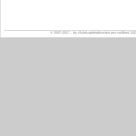
© 2007-2017 :: by c5club,optimalizováno pro rozlišení 10