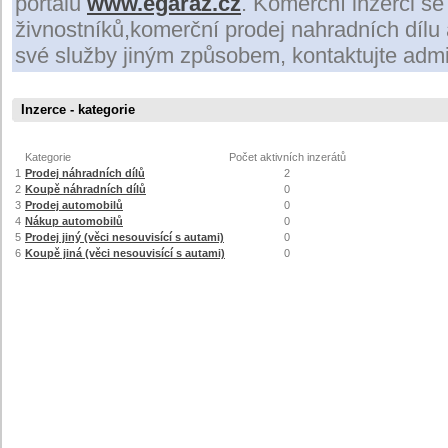
portálu
www.egaraz.cz
. Komerční inzerci se
živnostníků,komerční prodej nahradních dílu
své služby jiným způsobem, kontaktujte admi
Inzerce - kategorie
Kategorie
Počet aktivních inzerátů
1
Prodej náhradních dílů
2
2
Koupě náhradních dílů
0
3
Prodej automobilů
0
4
Nákup automobilů
0
5
Prodej jiný (věci nesouvisící s autami)
0
6
Koupě jiná (věci nesouvisící s autami)
0