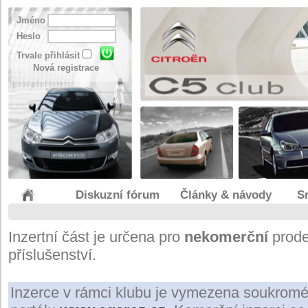
Jméno
Heslo
Trvale přihlásit
Nová registrace
Diskuzní fórum
Články & návody
S
Inzertní část je určena pro
nekomerční
prode
příslušenství.
Inzerce v rámci klubu je vymezena soukromé i