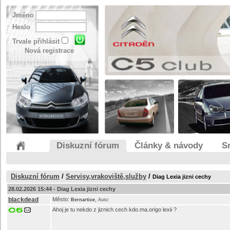
Jméno
Heslo
Trvale přihlásit
Nová registrace
Diskuzní fórum
Články & návody
S
Diskuzní fórum
/
Servisy,vrakoviště,služby
/
Diag Lexia jizni cechy
28.02.2026 15:44 -
Diag Lexia jizni cechy
blackdead
Město:
,
Bernartice
Auto:
Ahoj je tu nekdo z jiznich cech kdo.ma.origo lexii ?