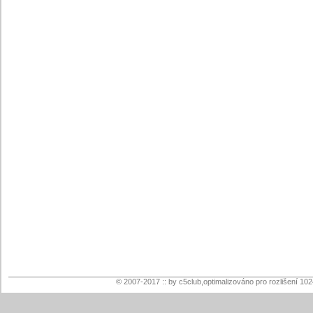
© 2007-2017 :: by c5club,optimalizováno pro rozlišení 10