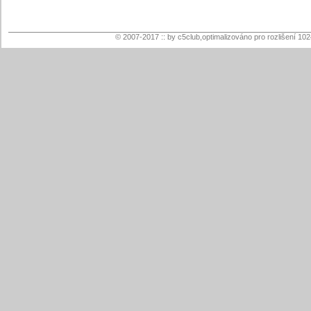
© 2007-2017 :: by c5club,optimalizováno pro rozlišení 10