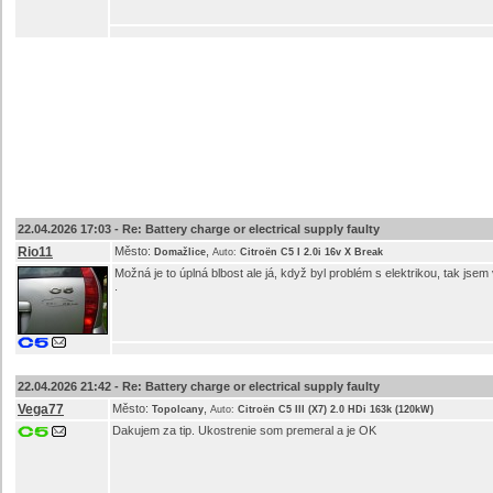
22.04.2026 17:03 -
Re: Battery charge or electrical supply faulty
Rio11
Město:
,
Domažlice
Auto:
Citroën C5 I 2.0i 16v X Break
Možná je to úplná blbost ale já, když byl problém s elektrikou, tak jsem
.
22.04.2026 21:42 -
Re: Battery charge or electrical supply faulty
Vega77
Město:
,
Topolcany
Auto:
Citroën C5 III (X7) 2.0 HDi 163k (120kW)
Dakujem za tip. Ukostrenie som premeral a je OK