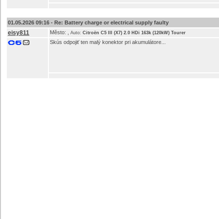
01.05.2026 09:16 -
Re: Battery charge or electrical supply faulty
eisy811
Město:
,
Auto:
Citroën C5 III (X7) 2.0 HDi 163k (120kW) Tourer
Skús odpojiť ten malý konektor pri akumulátore...