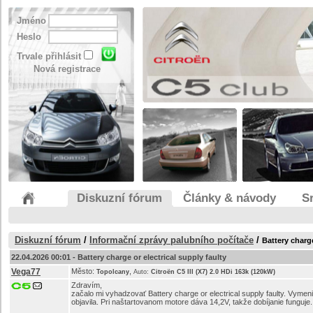
Jméno
Heslo
Trvale přihlásit
Nová registrace
Diskuzní fórum
Články & návody
S
Diskuzní fórum
/
Informační zprávy palubního počítače
/
Battery charge
22.04.2026 00:01 -
Battery charge or electrical supply faulty
Vega77
Město:
,
Topolcany
Auto:
Citroën C5 III (X7) 2.0 HDi 163k (120kW)
Zdravím,
začalo mi vyhadzovať Battery charge or electrical supply faulty. Vymeni
objavila. Pri naštartovanom motore dáva 14,2V, takže dobíjanie funguje.