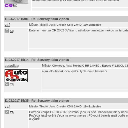
11.03.2017 15:01 -
Re: Senzory tlaku v pneu
vaf
Město:
,
Třebíč
Auto:
Citroën C5 II 2.0HDi 16v Exclusive
Baterie mění za CR 2032 3V litium, někdo je tam letuje, někdo na ty bate
11.03.2017 15:14 -
Re: Senzory tlaku v pneu
autodiag
Město:
,
Olomouc
Auto:
Toyota C-HR 1.8HSD , Espace V 1.6DCi, C
a jak dlouho tak cca vydrzi tyhle nove baterie ?
11.03.2017 15:35 -
Re: Senzory tlaku v pneu
vaf
Město:
,
Třebíč
Auto:
Citroën C5 II 2.0HDi 16v Exclusive
Potřeba koupit CR 2032 3v 220mah, jsou i s nišší kapacitou tak ty ne
Potřeba ještě ověřit třeba na www.tme.eu . Původní baterie mají podle mn
o výdrži.