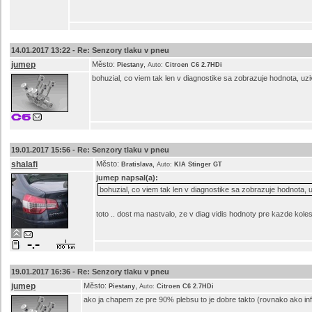
14.01.2017 13:22 -
Re: Senzory tlaku v pneu
jumep
Město:
,
Piestany
Auto:
Citroen C6 2.7HDi
bohuzial, co viem tak len v diagnostike sa zobrazuje hodnota, uz
19.01.2017 15:56 -
Re: Senzory tlaku v pneu
shalafi
Město:
,
Bratislava
Auto:
KIA Stinger GT
jumep
napsal(a):
bohuzial, co viem tak len v diagnostike sa zobrazuje hodnota, 
toto .. dost ma nastvalo, ze v diag vidis hodnoty pre kazde kole
19.01.2017 16:36 -
Re: Senzory tlaku v pneu
jumep
Město:
,
Piestany
Auto:
Citroen C6 2.7HDi
ako ja chapem ze pre 90% plebsu to je dobre takto (rovnako ako info 