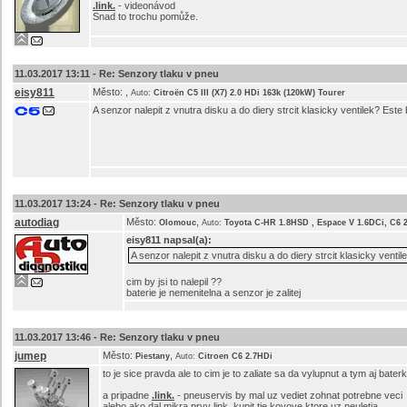
.link.
- videonávod
Snad to trochu pomůže.
11.03.2017 13:11 -
Re: Senzory tlaku v pneu
eisy811
Město:
,
Auto:
Citroën C5 III (X7) 2.0 HDi 163k (120kW) Tourer
A senzor nalepit z vnutra disku a do diery strcit klasicky ventilek? Es
11.03.2017 13:24 -
Re: Senzory tlaku v pneu
autodiag
Město:
,
Olomouc
Auto:
Toyota C-HR 1.8HSD , Espace V 1.6DCi, C6 
eisy811
napsal(a):
A senzor nalepit z vnutra disku a do diery strcit klasicky vent
cim by jsi to nalepil ??
baterie je nemenitelna a senzor je zalitej
11.03.2017 13:46 -
Re: Senzory tlaku v pneu
jumep
Město:
,
Piestany
Auto:
Citroen C6 2.7HDi
to je sice pravda ale to cim je to zaliate sa da vylupnut a tym aj ba
a pripadne
.link.
- pneuservis by mal uz vediet zohnat potrebne veci
alebo ako dal mikra prvy link, kupit tie kovove ktore uz neuletia