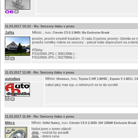
11.03.2017 10:22 -
Re: Senzory tlaku v pneu
JaNa
Město:
,
Auto:
Citroën C5 II 2.0HDi 16v Exclusive Break
prosím, prosím smutně koukám. O radu či pomoc prosím. Ulomila se nám t
protože ventilky máme se senzory - pokud máte doporučení na známé
Přílohy:
P3110069.JPG ( 3081399b ) -
P3110068.JPG ( 3027886b ) -
11.03.2017 11:08 -
Re: Senzory tlaku v pneu
autodiag
Město:
,
Olomouc
Auto:
Toyota C-HR 1.8HSD , Espace V 1.6DCi, C
zalezi jaky mas typ..u nekterych se to da vyrobit
11.03.2017 11:59 -
Re: Senzory tlaku v pneu
Mikra
Město:
,
Velké Hamry
Auto:
Citroën C5 II 2.2HDi 16V 125kW Exclusive Break
Našel jsem v tomto vlákně:
.link.
- možná by poradili
.link.
- dobrá cena