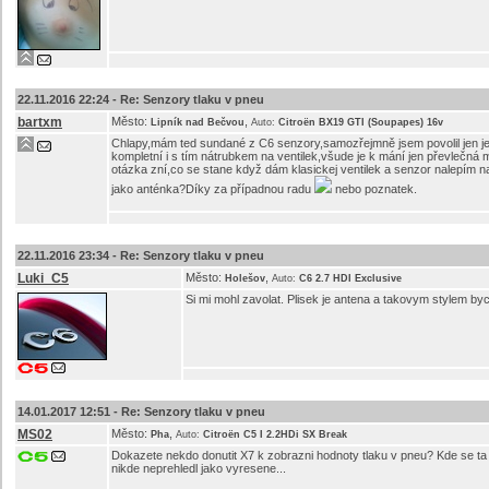
22.11.2016 22:24 -
Re: Senzory tlaku v pneu
bartxm
Město:
,
Lipník nad Bečvou
Auto:
Citroën BX19 GTI (Soupapes) 16v
Chlapy,mám ted sundané z C6 senzory,samozřejmně jsem povolil jen j
kompletní i s tím nátrubkem na ventilek,všude je k mání jen převlečná
otázka zní,co se stane když dám klasickej ventilek a senzor nalepím na
jako anténka?Díky za případnou radu
nebo poznatek.
22.11.2016 23:34 -
Re: Senzory tlaku v pneu
Luki_C5
Město:
,
Holešov
Auto:
C6 2.7 HDI Exclusive
Si mi mohl zavolat. Plisek je antena a takovym stylem bych
14.01.2017 12:51 -
Re: Senzory tlaku v pneu
MS02
Město:
,
Pha
Auto:
Citroën C5 I 2.2HDi SX Break
Dokazete nekdo donutit X7 k zobrazni hodnoty tlaku v pneu? Kde se ta
nikde neprehledl jako vyresene...