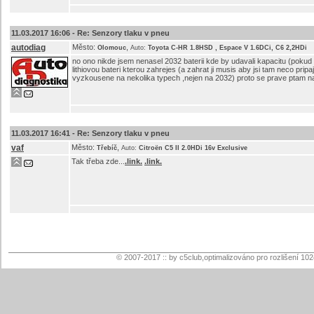
11.03.2017 16:06 -
Re: Senzory tlaku v pneu
autodiag
Město:
,
Olomouc
Auto:
Toyota C-HR 1.8HSD , Espace V 1.6DCi, C6 2,2HDi
no ono nikde jsem nenasel 2032 baterii kde by udavali kapacitu (pokud
lithiovou bateri kterou zahrejes (a zahrat ji musis aby jsi tam neco prip
vyzkousene na nekolika typech ,nejen na 2032) proto se prave ptam n
11.03.2017 16:41 -
Re: Senzory tlaku v pneu
vaf
Město:
,
Třebíč
Auto:
Citroën C5 II 2.0HDi 16v Exclusive
Tak třeba zde...
.link.
.link.
© 2007-2017 :: by c5club,optimalizováno pro rozlišení 10