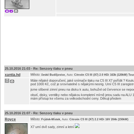
25.10.2016 21:03 -
Re: Senzory tlaku v pneu
xantia.hd
Město:
,
české Budějovice
Auto:
Citroën C5 III (X7) 2.0 HDi 163k (120kW) Tou
Máte nějaké doporučení, jaké snímače tlaku na C5 III X7 pořídit ? Kouka
pod 1000 Kč, což je srovnatelné s nějakými neorig. Umí C5 III zaregist
jsme slíbené zimní pneu na disku k autu, bohužel od července se nepoda
obutí, disky, ventilky nebo nějakou kompletní mírně jetou sadu na ALU 
mám přístup ke všemu za velkoobchodní ceny. Děkuji předem
25.10.2016 21:07 -
Re: Senzory tlaku v pneu
Royce
Město:
,
Frýdek-Místek
Auto:
Citroën C5 III (X7) 2.2 HDi 16V 204k (150kW)
X7 umí dvě sady, zimní a letní