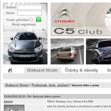
Jméno
Heslo
Trvale přihlásit
Nová registrace
Diskuzní fórum
Články & návody
S
Diskuzní fórum
/
Podvozek, kola, uložení
/
Senzory tlaku v pneu
13.04.2016 22:32 -
Re: Senzory tlaku v pneu
jumep
Město:
,
Piestany
Auto:
Citroen C6 2.7HDi
este ich nemas povinne a oni nemozu vediet ci tam bo