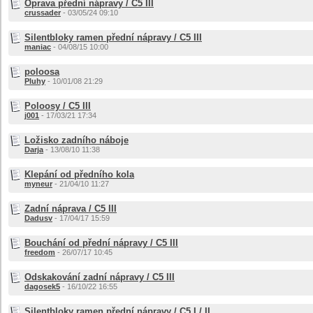
Oprava přední nápravy / C5 III
crussader
- 03/05/24 09:10
Silentbloky ramen přední nápravy / C5 III
maniac
- 04/08/15 10:00
poloosa
Pluhy
- 10/01/08 21:29
Poloosy / C5 III
j001
- 17/03/21 17:34
Ložisko zadního náboje
Darja
- 13/08/10 11:38
Klepání od předního kola
myneur
- 21/04/10 11:27
Zadní náprava / C5 III
Dadusv
- 17/04/17 15:59
Bouchání od přední nápravy / C5 III
freedom
- 26/07/17 10:45
Odskakování zadní nápravy / C5 III
dagosek5
- 16/10/22 16:55
Silentbloky ramen přední nápravy / C5 I / II