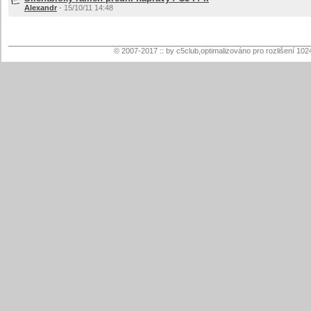
Alexandr
- 15/10/11 14:48
© 2007-2017 :: by c5club,optimalizováno pro rozlišení 102