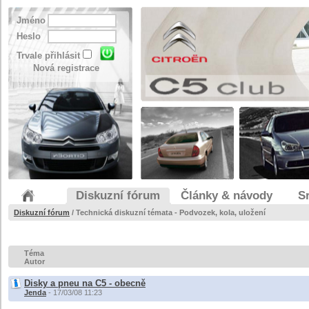
Jméno
Heslo
Trvale přihlásit
Nová registrace
Diskuzní fórum
Články & návody
S
Diskuzní fórum
/
Technická diskuzní témata - Podvozek, kola, uložení
Téma
Autor
Disky a pneu na C5 - obecně
Jenda
- 17/03/08 11:23