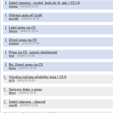
Zadní ramena - vrzání, kola do A, atd. / C5 I,II
mirasa
- 16/11/08 11:40
Vibrace auta při jízdě
kony05
- 03/08/10 18:38
Letní pneu na C5
Stirius
- 04/05/10 19:29
Zimní pneu na C5
miskod
- 12/01/10 07:58
Pneu na C5 - pouze zkušenosti
fred
- 10/04/11 15:45
Re: Zimní pneu na C5
Darja
- 12/01/10 21:06
Výměna ložiska předního kola / C5 II
jh74
- 28/02/20 08:59
Senzory tlaku v pneu
Mtorr
- 26/06/09 20:31
Zadní náprava - obecně
petr36
- 30/05/09 22:40