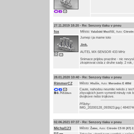
27.11.2019 18:20 -
Re: Senzory tlaku v pneu
fox
Město:
,
Valašské Meziříčí
Auto:
Citroën
Jumep i ja mame toto
.link.
AUTEL MX-SENSOR 433 MHz
Snimace prijdou prazdne - nic nevysil
zkopirovat cisla z druhe sady. 2 rok, 
28.01.2020 10:40 -
Re: Senzory tlaku v pneu
RimmerCZ
Město:
,
Hlučín
Auto:
Mercedes E 400d
Caute, nahodou neumite nekdo z tech ci
zbyvajicich jsem vymenil minuly rok b
dvojkove nebo trojkove.
Přílohy:
IMG_20200128_093923.jpg ( 4840740
02.06.2021 07:37 -
Re: Senzory tlaku v pneu
Michal123
Město:
,
Žatec
Auto:
Citroën C5 III (X7) 