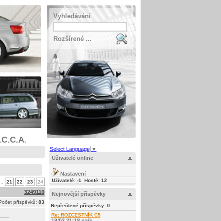
Vyhledávání
Rozšírené ...
.C.C.A.
Select Language
▼
Uživatelé online
Nastavení
Uživatelé: -1 Hosté: 12
..
21
22
23
24
3249110
Nejnovější příspěvky
Počet příspěvků:
83
Nepřečtené příspěvky:
0
Re: ROZCESTNÍK C5
19/02 21:18 najk