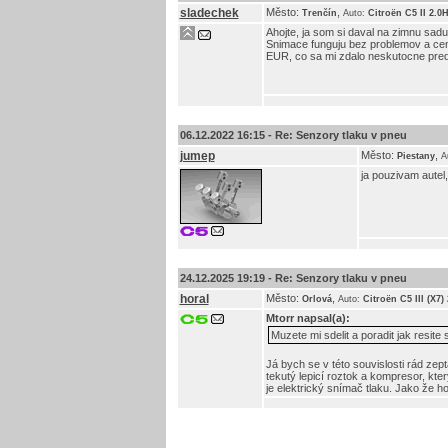
sladechek
Město:
,
Trenčín
Auto:
Citroën C5 II 2.0
Ahojte, ja som si daval na zimnu sad
Snimace funguju bez problemov a cen
EUR, co sa mi zdalo neskutocne predr
06.12.2022 16:15 -
Re: Senzory tlaku v pneu
jumep
Město:
,
Piestany
A
ja pouzivam autel,
24.12.2025 19:19 -
Re: Senzory tlaku v pneu
horal
Město:
,
Orlová
Auto:
Citroën C5 III (X7
Mtorr
napsal(a):
Muzete mi sdelit a poradit jak resi
Já bych se v této souvislosti rád zept
tekutý lepicí roztok a kompresor, kte
je elektrický snímač tlaku. Jako že h