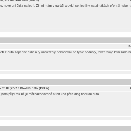
 (X7) 2.0 BlueHDi 180k (133kW)
to, nové uni čidla na letní. Zimní mám v garáži a uvidí se, jestli ty na zimákách přehrál nebo 
P
ycetli z auta zapsane cidla a ty univerzaly nakodovali na tyhle hodnoty, takze tvoje letni sada b
n C5 III (X7) 2.0 BlueHDi 180k (133kW)
jsem přijel tak už je měl nakodované a ten kod přes diag hodil do auta