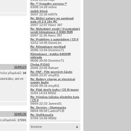
Re: ** Vypadky serveru **
03/08 14:28 milne
zadek klesá
30/07 22:26 b007k
Re: Běžící sahary po zamknutí
auta c5 2.0 16v RC
20/07 12:07 Hanz 397
Re: Nízkotlaký ventil / Vysokotlaký
ventil klimatizace 2.0HDI RHR
20/07 11:35 Hanz 397
Re: Problémy s autorádiem / C5 II
12/12 14:45 DaveLbc
Re: Klimatizace nechladí
25/06 13:54 Domino71
Klimatizace - trubka 6460HR
náhrada
06/06 20:50 Domino71
Chyba P15A3
3249123
20/05 22:05 Rahart
Re: FAP - Filtr pevných částic
Počet příspěvků:
38
05/05 23:07 eisy811
utorizáku, ani ve
Re: Battery charge or electrical
supply faulty
01/05 09:16 eisy811
Re: Páté dveře kufru / C5 III tourer
11/04 14:53 MS02
Re: Výměna ložiska předního kola
/ C5 II
09/04 22:33 James01
Re: Servisy - Olomoucko
08/04 09:59 LadesFCB
3249135
Re: Ostřikovače
07/04 14:59 MS02
t příspěvků:
17331
Inzerce