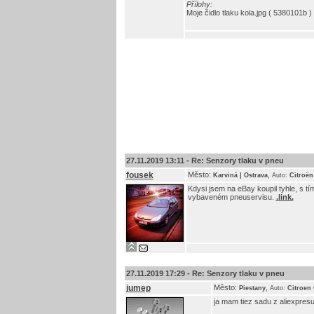
Přílohy:
Moje čidlo tlaku kola.jpg ( 5380101b ) 
27.11.2019 13:11 -
Re: Senzory tlaku v pneu
fousek
Město:
,
Karviná | Ostrava
Auto:
Citroën
Kdysi jsem na eBay koupil tyhle, s tí
vybaveném pneuservisu.
.link.
27.11.2019 17:29 -
Re: Senzory tlaku v pneu
jumep
Město:
,
Piestany
Auto:
Citroen
ja mam tiez sadu z aliexpresu,