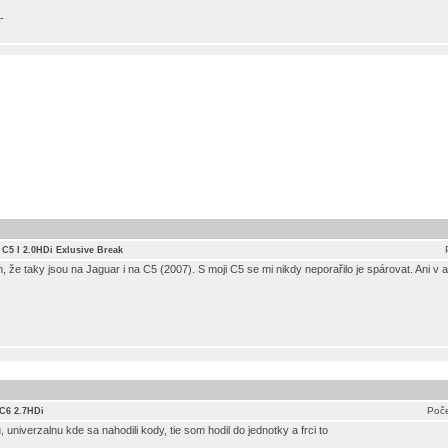
-
 C5 I 2.0HDi Exlusive Break
m, že taky jsou na Jaguar i na C5 (2007). S moji C5 se mi nikdy neporařilo je spárovat. Ani v a
Poče
 C6 2.7HDi
 univerzalnu kde sa nahodili kody, tie som hodil do jednotky a frci to