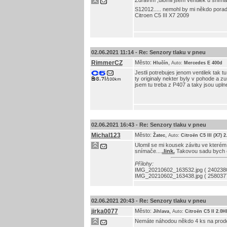
Zdravím ,ulomil jsem ventilek u sníma
S12012..... nemohl by mi někdo porad
Citroen C5 III X7 2009
02.06.2021 11:14 -
Re: Senzory tlaku v pneu
RimmerCZ
Město:
,
Hlučín
Auto:
Mercedes E 400d
Jestli potrebujes jenom ventilek tak 
ty originaly nekter byly v pohode a z
jsem tu treba z P407 a taky jsou uplne
02.06.2021 16:43 -
Re: Senzory tlaku v pneu
Michal123
Město:
,
Žatec
Auto:
Citroën C5 III (X7) 
Ulomil se mi kousek závitu ve kterém 
snímače....
.link.
Takovou sadu bych ch
Přílohy:
IMG_20210602_163532.jpg ( 2402380
IMG_20210602_163438.jpg ( 2580377
02.06.2021 20:43 -
Re: Senzory tlaku v pneu
jirka0077
Město:
,
Jihlava
Auto:
Citroën C5 II 2.0H
Nemáte náhodou někdo 4 ks na prode