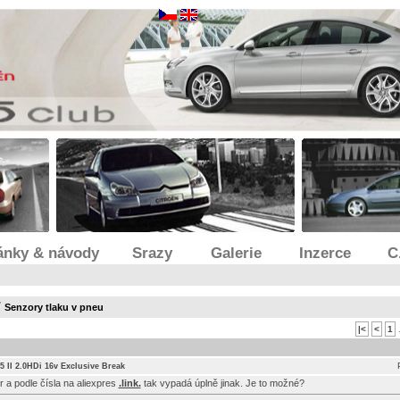
ánky & návody
Srazy
Galerie
Inzerce
C
/
Senzory tlaku v pneu
|<
<
1
.
5 II 2.0HDi 16v Exclusive Break
 a podle čísla na aliexpres
.link.
tak vypadá úplně jinak. Je to možné?