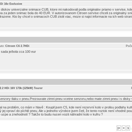
HDi 16v Exclusive
u diskov univerzalne snimace CUB, ktore mi nakodovali podla originalov priamo v servise, kd
a za jeden snimac bola do 40 EUR. V autorizovanom Citroen servise chceli za originalny sn
azene. Kto by chcel o snimacoch CUB zistit viac, moze si najst informacie na ich web stra
Poče
uto:
Citroen C6 2.7HDi
 sada je/bola cca 100 eur
) 2.2 HDi 16V 173k (125kW) Tourer
te senzory tlaku v pneu.Prezouvate zimni pneu vcetne senzoru,nebo mate zimni pneu i s disky
al na problém, co mám v hlavě : Koupil jsem C5, kde není rezervní kolo v prolisu podlahy kufr
rý jej vpraví do píchlé pneu. Ale u jednoho výrobce jsem četl, že tento roztok není vhodné po
o ucpe a znehodnotí ? Takže to budu nucen vozit náhradní kolo v kufru ?
|<
<
1
.