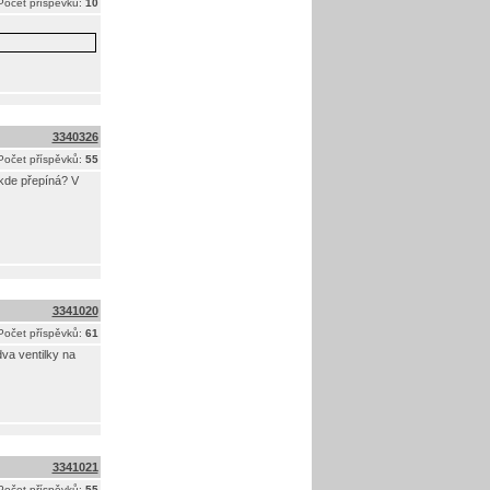
Počet příspěvků:
10
3340326
Počet příspěvků:
55
ěkde přepíná? V
3341020
Počet příspěvků:
61
dva ventilky na
3341021
Počet příspěvků:
55