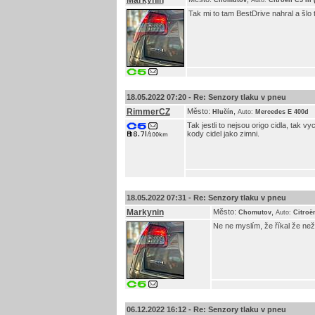
Markynin
Chomutov
Auto:
Citroën C5 III
Tak mi to tam BestDrive nahral a šlo 
18.05.2022 07:20 -
Re: Senzory tlaku v pneu
RimmerCZ
Město:
,
Hlučín
Auto:
Mercedes E 400d
Tak jestli to nejsou origo cidla, tak v
kody cidel jako zimni.
18.05.2022 07:31 -
Re: Senzory tlaku v pneu
Markynin
Město:
,
Chomutov
Auto:
Citroë
Ne ne myslím, že říkal že než 
06.12.2022 16:12 -
Re: Senzory tlaku v pneu