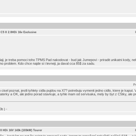
 C5 II 2.0HDi 16v Exclusive
aji, je treba pomoci toho TPMS Pad nakodovat - bud jak Jumepovi - priradit unikatni kody, ne
no problem. Kdo chce najde si i levneji, ja daval cca 85$ za sadu.
P
sel poznat, jestli tyhlety cidla pujdou na X7? potrebuju vymenit jedno cidlo, ktere je kaput. 
aterky a OK, ale jedno porad stavkuje, a tyhle mam od servisaka, mely by byt z C5tky, ale pry 
b ) -
2.0 HDi 16V 143k (103kW) Tourer