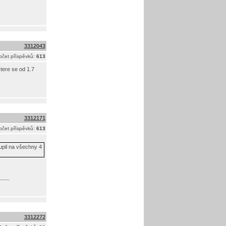
3312043
očet příspěvků:
613
ktere se od 1.7
3312171
očet příspěvků:
613
upil na všechny 4
3312272