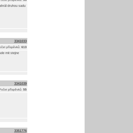
nahrál druhou sadu
3341033
očet příspěvků:
613
ude mit stejne
3341039
Počet příspěvků:
55
3351776