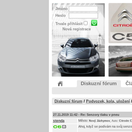
Jméno
Heslo
Trvale přihlásit
Nová registrace
Diskuzní fórum
Čl
Diskuzní fórum
/
Podvozek, kola, uložení
27.11.2019 11:42 -
Re: Senzory tlaku v pneu
stenda
Město:
,
Nový Jáchymov
Auto:
Citroën C
Ahoj, když se podívám na svůj senzor