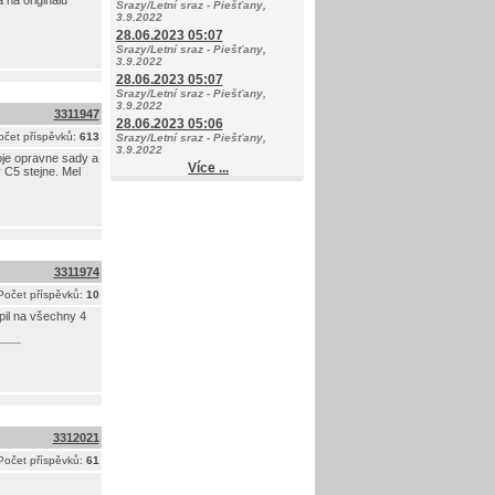
 na originálu
Srazy/Letní sraz - Piešťany,
3.9.2022
28.06.2023 05:07
Srazy/Letní sraz - Piešťany,
3.9.2022
28.06.2023 05:07
Srazy/Letní sraz - Piešťany,
3.9.2022
3311947
28.06.2023 05:06
očet příspěvků:
613
Srazy/Letní sraz - Piešťany,
3.9.2022
voje opravne sady a
Více ...
 C5 stejne. Mel
3311974
Počet příspěvků:
10
pil na všechny 4
3312021
Počet příspěvků:
61