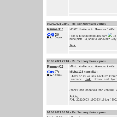
02.06.2021 23:40 -
Re: Senzory tlaku v pneu
RimmerCZ
Město:
,
Hlučín
Auto:
Mercedes E 400d
Proc si tu sadu nekoupis sam
Je t
bude platit. Ja jsem to kupoval z Ciny
.link.
03.06.2021 21:04 -
Re: Senzory tlaku v pneu
RimmerCZ
Město:
,
Hlučín
Auto:
Mercedes E 400d
Michal123
napsal(a):
Ulomil se mi kousek závitu ve kterém
snímače....
.link.
Takovou sadu bych c
Staci ti teda jen to telo toho ventilk
Přílohy:
PXL_20210603_190333418.jpg ( 3002
04.06.2021 10:52 -
Re: Senzory tlaku v pneu