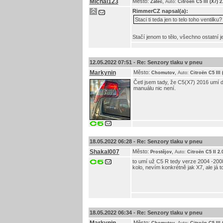
Michal123
Město:
,
Žatec
Auto:
Citroën C5 III (X7) 
RimmerCZ
napsal(a):
Staci ti teda jen to telo toho ventil
Stačí jenom to tělo, všechno ostatní j
12.05.2022 07:51 -
Re: Senzory tlaku v pneu
Markynin
Město:
,
Chomutov
Auto:
Citroën C5 III
Četl jsem tady, že C5(X7) 2016 umí dv
manuálu nic není.
18.05.2022 06:28 -
Re: Senzory tlaku v pneu
Shakal007
Město:
,
Prostějov
Auto:
Citroën C5 II 2
to umí už C5 R tedy verze 2004 -2008,
kolo, nevím konkrétně jak X7, ale já 
18.05.2022 06:34 -
Re: Senzory tlaku v pneu
Město:
,