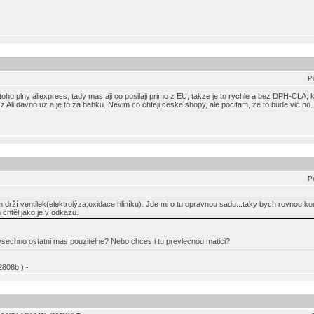
P
oho plny aliexpress, tady mas aji co posilaji primo z EU, takze je to rychle a bez DPH-CLA, 
 z Ali davno uz a je to za babku. Nevim co chteji ceske shopy, ale pocitam, ze to bude vic no.
P
 drží ventilek(elektrolýza,oxidace hliníku). Jde mi o tu opravnou sadu...taky bych rovnou ko
htěl jako je v odkazu.
u? vsechno ostatni mas pouzitelne? Nebo chces i tu prevlecnou matici?
808b ) -