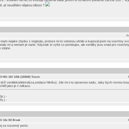
če....koukám na net že existuje opravná sada ,jenom to označení pokaždé začíná S18.... a já
it ,ať neudělám nějakou blbost ?
P
tu mam nejake zbytky z originalu, protoze mi to vetsinou uhnilo a kupoval jsem na vsechny s
ustaly mi a nemam je nanic. Kdyztak to vyfot co porebujes, ale ventilky jsou snad pro vsechny
 stejne.
2.0 HDi 16V 143k (103kW) Tourer
drží ventilek(elektrolýza,oxidace hliníku). Jde mi o tu opravnou sadu...taky bych rovnou kou
těl jako je v odkazu.
b ) -
b ) -
Di 16v SX Break
j za rozumný peníz.