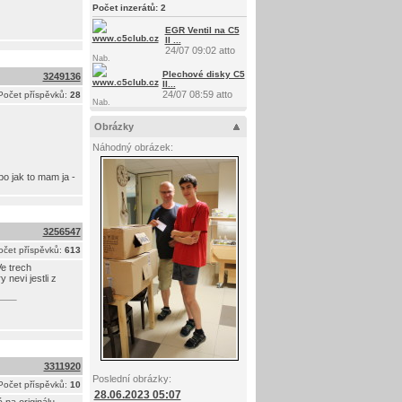
Počet inzerátů:
2
EGR Ventil na C5
II ...
24/07 09:02 atto
Nab.
Plechové disky C5
3249136
II...
24/07 08:59 atto
Počet příspěvků:
28
Nab.
Obrázky
Náhodný obrázek:
bo jak to mam ja -
3256547
očet příspěvků:
613
Ve trech
nevi jestli z
3311920
Poslední obrázky:
Počet příspěvků:
10
28.06.2023 05:07