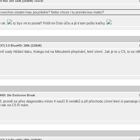
2.0 HDi 16V 143k (103kW) Tourer
ku? vsechno ostatni mas pouzitelne? Nebo chces i tu prevlecnou matici?
e ok.
ty bys mi to poslal? Pošli mi číslo účtu a já ti tam pošlu kačky.
 (X7) 2.0 BlueHDi 180k (133kW)
ě sady hlídání tlaku. Kolega má na Mitsubishi přepínání, letní zimní. Jak je to u C5, to se n
.0HDi 16v Exclusive Break
 prostě se přes diagnostiku místo 4 naučí 8 ventilků a při přechodu zímní letní si pamatuje 
to tak na C5 R mám.