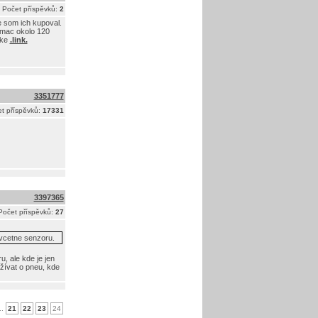
Počet příspěvků:
2
e som ich kupoval.
imac okolo 120
nke
.link.
3351777
t příspěvků:
17331
3397365
Počet příspěvků:
27
 vcetne senzoru.
u, ale kde je jen
užívat o pneu, kde
..
21
22
23
24