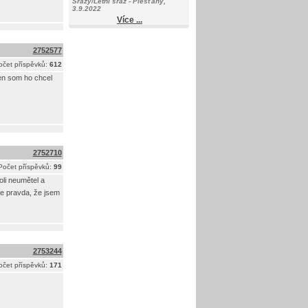
Srazy/Letní sraz - Piešťany,
3.9.2022
Více ...
2752577
očet příspěvků:
612
en som ho chcel
2752710
Počet příspěvků:
99
oli neumětel a
e pravda, že jsem
2753244
očet příspěvků:
171