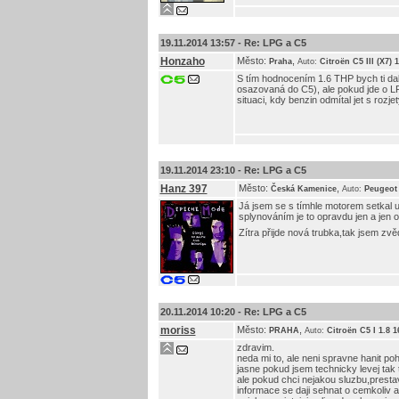
19.11.2014 13:57 -
Re: LPG a C5
Honzaho
Město:
,
Praha
Auto:
Citroën C5 III (X7)
S tím hodnocením 1.6 THP bych ti dal 
osazovaná do C5), ale pokud jde o 
situaci, kdy benzin odmítal jet s roz
19.11.2014 23:10 -
Re: LPG a C5
Hanz 397
Město:
,
Česká Kamenice
Auto:
Peugeot
Já jsem se s tímhle motorem setkal u
splynováním je to opravdu jen a jen o 
Zítra přijde nová trubka,tak jsem zvě
20.11.2014 10:20 -
Re: LPG a C5
moriss
Město:
,
PRAHA
Auto:
Citroën C5 I 1.8 
zdravim.
neda mi to, ale neni spravne hanit poho
jasne pokud jsem technicky levej tak t
ale pokud chci nejakou sluzbu,prestavb
informace se daji sehnat o cemkoliv a