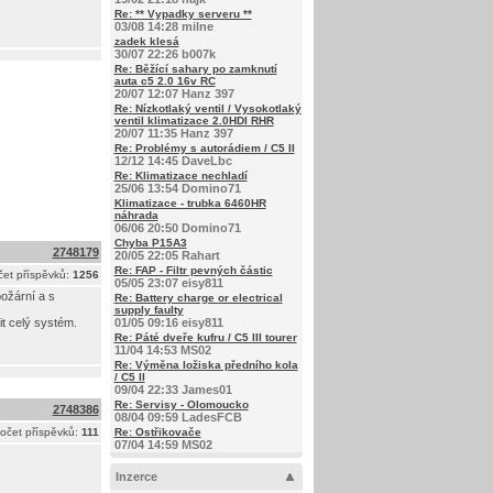
Re: ** Vypadky serveru **
03/08 14:28 milne
zadek klesá
30/07 22:26 b007k
Re: Běžící sahary po zamknutí
auta c5 2.0 16v RC
20/07 12:07 Hanz 397
Re: Nízkotlaký ventil / Vysokotlaký
ventil klimatizace 2.0HDI RHR
20/07 11:35 Hanz 397
Re: Problémy s autorádiem / C5 II
12/12 14:45 DaveLbc
Re: Klimatizace nechladí
25/06 13:54 Domino71
Klimatizace - trubka 6460HR
náhrada
06/06 20:50 Domino71
Chyba P15A3
2748179
20/05 22:05 Rahart
Re: FAP - Filtr pevných částic
et příspěvků:
1256
05/05 23:07 eisy811
požární a s
Re: Battery charge or electrical
supply faulty
it celý systém.
01/05 09:16 eisy811
Re: Páté dveře kufru / C5 III tourer
11/04 14:53 MS02
Re: Výměna ložiska předního kola
/ C5 II
09/04 22:33 James01
Re: Servisy - Olomoucko
2748386
08/04 09:59 LadesFCB
očet příspěvků:
111
Re: Ostřikovače
07/04 14:59 MS02
Inzerce