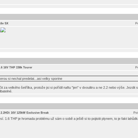
P
16v SX
i
P
 1.6 16V THP 158k Tourer
rou si nechal predelat...asi velky sporine
 za velkého šetřílka, protože jsi si pořídil naftu "jen" v dvoulitru a ne 2.2 nebo výše. Jezdit
dbatelné.
Poč
I 2.2HDi 16V 125kW Exclusive Break
í. 1.6 THP je hromada problému už sám o sobě a ještě si to pojistit plynem, to je fakt lahůdk