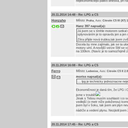
nejekonomictejsi palivo dneska, pri 
20.11.2014 14:48 -
Re: LPG a C5
Honzaho
Město:
,
Praha
Auto:
Citroën C5 III (X7)
Hanz 397
napsal(a):
Já jsem se s tímhle motorem setkal 
splynováním je to opravdu jen a jen o
Zítra přijde nová trubka,tak jsem zv
Docela by mne zajímalo, jak se ta ulo
motory umí. A novější verze SW se vý
na 100km. (Navíc je to samozřejmě z
20.11.2014 16:08 -
Re: LPG a C5
Ferro
Město:
,
Ledenice
Auto:
Citroën C5 II 2.
moriss
napsal(a):
.... lpg je technicky jednoznacne ne
Ekonomičnost je daná tím, že LPG i 
jsme v troubě!
Jinak s Tebou musím souhlasit i co 
vedlejší (o metr níže položenou) kom
jsem byl v šoku, tak jsem ani plyn ne
nádrže a vedení plynu. Nezjistil jsem
20.11.2014 17:45 -
Re: LPG a C5