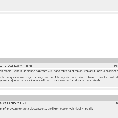
Poč
 2.0 HDi 163k (120kW) Tourer
h stanic. Benzín už dlouho naprosto OK, nafta mívá nižší teplotu vzplanutí, což je problém 
ch má vyšší obsah síry o stovky procent!!! Je to ještě horší o to, že to může fatálně poškod
ystém stejného výrobce šlape a někdo to má k uzoufání - tak tady máte námět.
P
ën C5 I 2.0HDi X Break
 při provozu červená dioda na ukazateli kromě zelených hladiny lpg dík