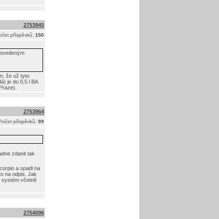
2753945
očet příspěvků:
150
provedeným
m, že už tyto
) je do 0,5 l BA
Praze).
2753964
Počet příspěvků:
99
dne zdanit tak
orpio a spadl na
o na odpis. Jak
PG systém včetně
2754096