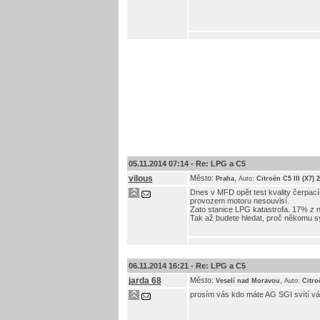
05.11.2014 07:14 -
Re: LPG a C5
vilous
Město:
,
Praha
Auto:
Citroën C5 III (X7)
Dnes v MFD opět test kvality čerpacíc
provozem motoru nesouvisí.
Zato stanice LPG katastrofa. 17% z ni
Tak až budete hledat, proč někomu s
06.11.2014 16:21 -
Re: LPG a C5
jarda 68
Město:
,
Veselí nad Moravou
Auto:
Citro
prosím vás kdo máte AG SGI svítí vám