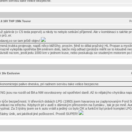
radnem servisu take velice bezpecne.
P
 1.6 16V THP 158k Tourer
už párkrát (v C5 teda poprvé) a nikdy to nebylo setkání příjemné. Ale v kombinaci s takhle 
 prů..er.
ědavej,co se tam ještě objeví
mená trubka projevuje, napiš něco bližšího, prosím. Mně to dělal pražský HL Propan a myslí
razně vylepšila spotřeba BA směrem dolů, takže můj odhad (protože měřit se to kloudně nedá
ávislé na tom, jestli jedu 1000 km v jednom kuse, nebo poskakuju se studeným motorem po 
0i 16v Exclusive
jekonomictejsi palivo dneska, pri radnem servisu take velice bezpecne.
CNG jsou na rozdíl od BA a NM osvobozeny od spotřební daně. Až to nějakýho chytráka napa
se týče bezpečnosti. V dřevních dobách LPG (1993) jsem havarova se zaplynovaným Ford Sc
unikaci na střechu. Kdybych jel v autě s dámským přirozením na čumáku , tak je po mně. Aut
vypínal. Za 3 týdny jsem se k autu vrátil a jediný co bylo OK a funkční byl právě komplet L
 žádny únik, ani jakékoli jiné poškození. Prostě SUPER!