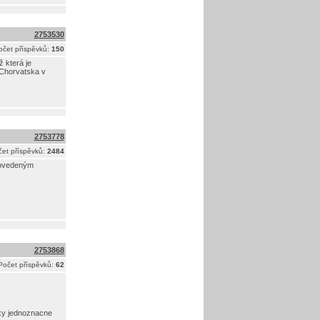
2753530
očet příspěvků:
150
 která je
Chorvatska v
2753778
et příspěvků:
2484
provedeným
2753868
Počet příspěvků:
62
cky jednoznacne