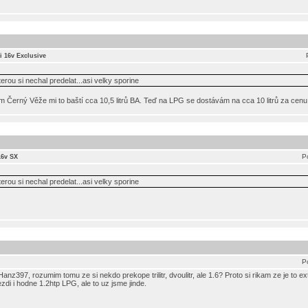
0i 16v Exclusive
rou si nechal predelat...asi velky sporine
em Černý Věže mi to baští cca 10,5 litrů BA. Teď na LPG se dostávám na cca 10 litrů za cenu
P
16v SX
rou si nechal predelat...asi velky sporine
P
anz397, rozumim tomu ze si nekdo prekope trilitr, dvoulitr, ale 1.6? Proto si rikam ze je to ext
di i hodne 1.2htp LPG, ale to uz jsme jinde.