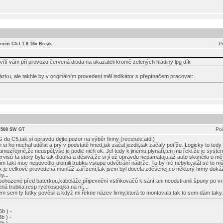
P
roën C5 I 1.8 16v Break
tí vám při provozu červená dioda na ukazateli kromě zelených hladiny lpg dík
zku, ale takhle by v originálním provedení měl indikátor s přepínačem pracovat:
Poč
 508 SW GT
do C5,tak si opravdu dejte pozor na výběr firmy (recenze,atd.)
i ho nechal udělat a prý v podstatě hned,jak začal jezdit,tak začaly potíže. Logicky to tedy
amozřejmě,že neuspěl,vše je podle nich ok. Jel tedy k jinému plynaři,ten mu řekl,že je systé
ervisů-ta story byla tak dlouhá a děsivá,že si jí už opravdu nepamatuju,až auto skončilo u mě
řům fakt moc nepovedlo-ulomili trubku vstupu odvětrání nádrže. To by nic nebylo,stát se to m
 je celkově provedená montáž zařízení,tak jsem byl docela zděšenej,co některý firmy doká
y...
k pohozené před baterkou,kabeláže,připevnění vstřikovačů k sání-ani neodstranili špony po vr
ená trubka,resp rychlospojka na ní,...
em sem ty fotky pověsil a když mi řekne název firmy,která to montovala,tak to sem dám taky.
b ) -
b ) -