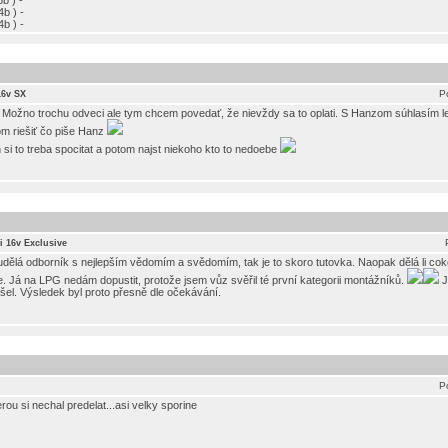
b ) -
b ) -
b ) -
P
16v SX
. Možno trochu odveci ale tym chcem povedať, že nievždy sa to oplati. S Hanzom súhlasím l
om riešiť čo piše Hanz
i to treba spocitat a potom najst niekoho kto to nedoebe
0i 16v Exclusive
 udělá odborník s nejlepším vědomím a svědomím, tak je to skoro tutovka. Naopak dělá li cok
e. Já na LPG nedám dopustit, protože jsem vůz svěřil té první kategorii montážníků.
J
nešel. Výsledek byl proto přesně dle očekávání.
P
ou si nechal predelat...asi velky sporine