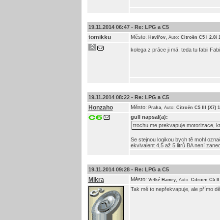
19.11.2014 06:47 -
Re: LPG a C5
tomikku
Město:
,
Havířov
Auto:
Citroën C5 I 2.0i 
kolega z práce ji má, teda tu fabii Fabi
19.11.2014 08:22 -
Re: LPG a C5
Honzaho
Město:
,
Praha
Auto:
Citroën C5 III (X7)
gull
napsal(a):
trochu me prekvapuje motorizace, kte
Se stejnou logikou bych tě mohl označit
ekvivalent 4,5 až 5 litrů BA není zane
19.11.2014 09:28 -
Re: LPG a C5
Mikra
Město:
,
Velké Hamry
Auto:
Citroën C5 I
Tak mě to nepřekvapuje, ale přímo děs