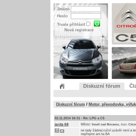
Jméno
Heslo
Trvale přihlásit
Nová registrace
Diskuzní fórum
Čl
Diskuzní fórum
/
Motor, převodovka, výfu
02.11.2014 16:31 -
Re: LPG a C5
jarda 68
Město:
,
Veselí nad Moravou
Auto:
Citro
ne tady žádnej ruční uzávěr není a te
nepřepne ani na BA