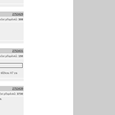
2753429
očet příspěvků:
308
2753431
očet příspěvků:
150
 s těžkou X7 za
2753439
et příspěvků:
3730
a.