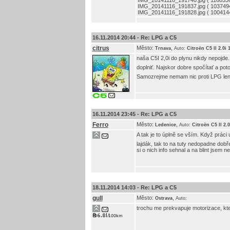
IMG_20141116_191740.jpg ( 1160536
IMG_20141116_191837.jpg ( 1037494
IMG_20141116_191828.jpg ( 1004144
16.11.2014 20:44 -
Re: LPG a C5
citrus
Město:
,
Trnava
Auto:
Citroën C5 II 2.0i 
naša C5I 2,0i do plynu nikdy nepojde
doplniť. Najskor dobre spočítať a pot
Samozrejme nemam nic proti LPG len s
16.11.2014 23:45 -
Re: LPG a C5
Ferro
Město:
,
Ledenice
Auto:
Citroën C5 II 2.
A tak je to úplně se vším. Když práci
lajdák, tak to na tuty nedopadne dobř
si o nich info sehnal a na blint jsem 
18.11.2014 14:03 -
Re: LPG a C5
gull
Město:
,
Ostrava
Auto:
trochu me prekvapuje motorizace, kter