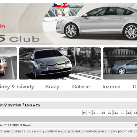
ánky & návody
Srazy
Galerie
Inzerce
C
kový systém
/
LPG a C5
|<
<
1
...
29
30
31
32
33
3
P
ën C5 I 2.0HDi X Break
ď jsem to zkusil s tou cívkou ju oddělat a auto jede dokud nedojde plyn z trubky potom chcí