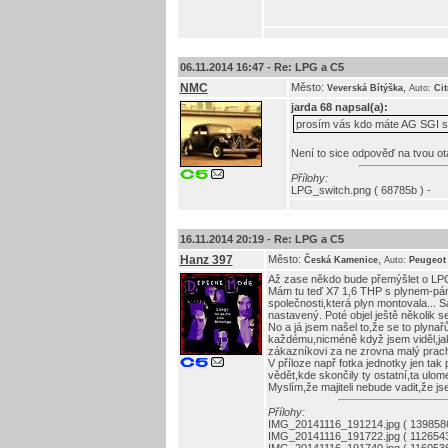
06.11.2014 16:47 -
Re: LPG a C5
NMC
Město:
,
Veverská Bítýška
Auto:
Cit
jarda 68
napsal(a):
prosím vás kdo máte AG SGI sví
Není to sice odpověď na tvou otá
Přílohy:
LPG_switch.png ( 68785b ) -
16.11.2014 20:19 -
Re: LPG a C5
Hanz 397
Město:
,
Česká Kamenice
Auto:
Peugeot
Až zase někdo bude přemýšlet o LPG 
Mám tu teď X7 1,6 THP s plynem-pán s
společnosti,která plyn montovala... S
nastavený. Poté objel ještě několik s
No a já jsem našel to,že se to plyna
každému,nicméně když jsem viděl,jak
zákazníkovi za ne zrovna malý prach
V příloze např fotka jednotky jen ta
vědět,kde skončily ty ostatní,ta ulom
Myslím,že majiteli nebude vadit,že js
Přílohy:
IMG_20141116_191214.jpg ( 1398586
IMG_20141116_191722.jpg ( 1126543