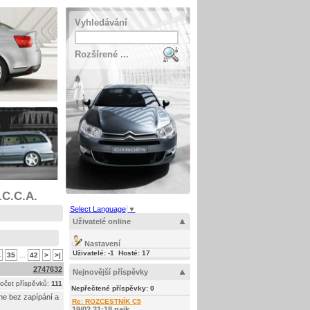
Vyhledávání
Rozšírené ...
.C.C.A.
Select Language
▼
Uživatelé online
Nastavení
Uživatelé: -1 Hosté: 17
4
35
...
42
>
>|
2747632
Nejnovější příspěvky
očet příspěvků:
111
Nepřečtené příspěvky:
0
pne bez zapípání a
Re: ROZCESTNÍK C5
19/02 21:18 najk