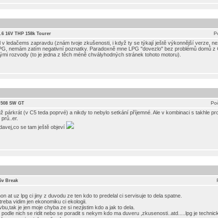
P
 1.6 16V THP 158k Tourer
v ledačems zapravdu (znám tvoje zkušenosti, i když ty se týkají ještě výkonnější verze, než
LPG, nemám zatím negativní poznatky. Paradoxně mne LPG "dovezlo" bez problémů domů z 
jetými rozvody (to je jedna z těch méně chvályhodných stránek tohoto motoru).
Poč
 508 SW GT
ž párkrát (v C5 teda poprvé) a nikdy to nebylo setkání příjemné. Ale v kombinaci s takhle 
prů..er.
davej,co se tam ještě objeví
16v Break
n at uz lpg ci jiny z duvodu ze ten kdo to predelal ci servisuje to dela spatne.
reba vidim jen ekonomiku ci ekologii.
u,tak je jen moje chyba ze si nezjistim kdo a jak to dela.
 podle nich se ridit nebo se poradit s nekym kdo ma duveru ,zkusenosti..atd.....lpg je techni