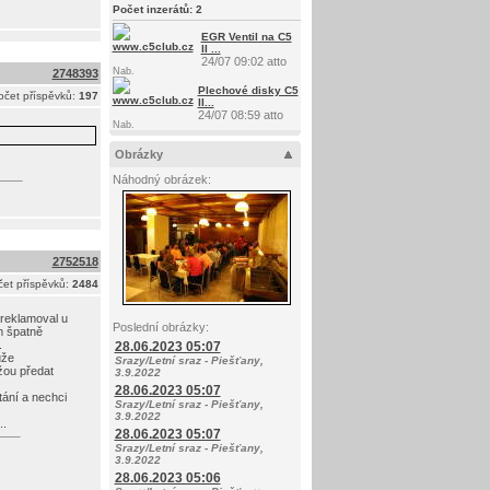
Počet inzerátů:
2
EGR Ventil na C5
II ...
24/07 09:02 atto
Nab.
2748393
Plechové disky C5
očet příspěvků:
197
II...
24/07 08:59 atto
Nab.
Obrázky
Náhodný obrázek:
2752518
et příspěvků:
2484
 reklamoval u
Poslední obrázky:
m špatně
.
28.06.2023 05:07
ůže
Srazy/Letní sraz - Piešťany,
žou předat
3.9.2022
28.06.2023 05:07
tání a nechci
Srazy/Letní sraz - Piešťany,
3.9.2022
..
28.06.2023 05:07
Srazy/Letní sraz - Piešťany,
3.9.2022
28.06.2023 05:06