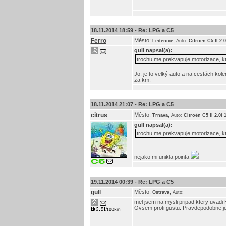
18.11.2014 18:59 -
Re: LPG a C5
Ferro
Město:
,
Ledenice
Auto:
Citroën C5 II 2.
gull
napsal(a):
trochu me prekvapuje motorizace, kte
Jo, je to velký auto a na cestách kol
za km.
18.11.2014 21:07 -
Re: LPG a C5
citrus
Město:
,
Trnava
Auto:
Citroën C5 II 2.0i 
gull
napsal(a):
trochu me prekvapuje motorizace, kte
nejako mi unikla pointa
19.11.2014 00:39 -
Re: LPG a C5
gull
Město:
,
Ostrava
Auto:
mel jsem na mysli pripad ktery uvadi H
Ovsem proti gustu. Pravdepodobne jez