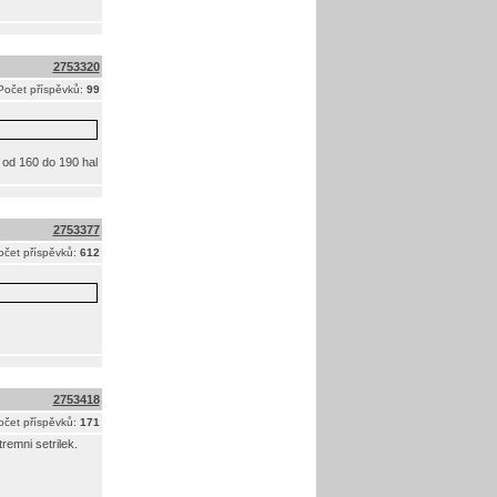
2753320
Počet příspěvků:
99
 od 160 do 190 hal
2753377
očet příspěvků:
612
2753418
očet příspěvků:
171
remni setrilek.