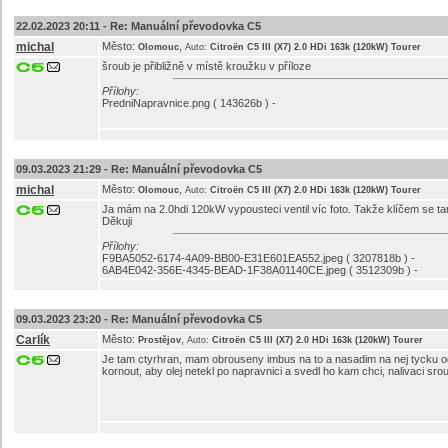
22.02.2023 20:11 -
Re: Manuální převodovka C5
michal
Město:
,
Olomouc
Auto:
Citroën C5 III (X7) 2.0 HDi 163k (120kW) Tourer
šroub je přibližně v místě kroužku v příloze
Přílohy:
PredniNapravnice.png ( 143626b ) -
09.03.2023 21:29 -
Re: Manuální převodovka C5
michal
Město:
,
Olomouc
Auto:
Citroën C5 III (X7) 2.0 HDi 163k (120kW) Tourer
Ja mám na 2.0hdi 120kW vypousteci ventil víc foto. Takže klíčem se ta
Děkuji
Přílohy:
F9BA5052-6174-4A09-BB00-E31E601EA552.jpeg ( 3207818b ) -
6AB4E042-356E-4345-BEAD-1F38A01140CE.jpeg ( 3512309b ) -
09.03.2023 23:20 -
Re: Manuální převodovka C5
Carlík
Město:
,
Prostějov
Auto:
Citroën C5 III (X7) 2.0 HDi 163k (120kW) Tourer
Je tam ctyrhran, mam obrouseny imbus na to a nasadim na nej tycku 
kornout, aby olej netekl po napravnici a svedl ho kam chci, nalivaci s