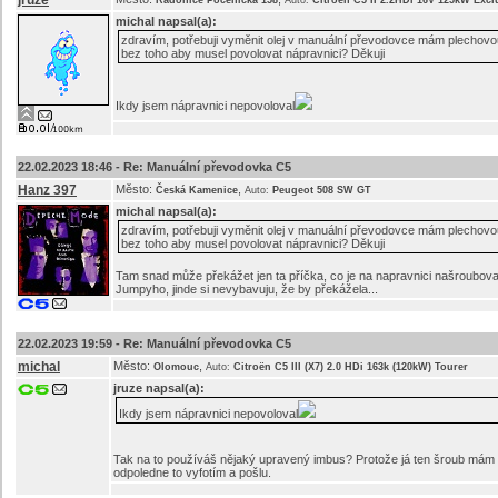
jruze
Radonice Počenická 158
Auto:
Citroën C5 II 2.2HDi 16V 125kW Excl
michal
napsal(a):
zdravím, potřebuji vyměnit olej v manuální převodovce mám plechovou
bez toho aby musel povolovat nápravnici? Děkuji
Ikdy jsem nápravnici nepovoloval
22.02.2023 18:46 -
Re: Manuální převodovka C5
Hanz 397
Město:
,
Česká Kamenice
Auto:
Peugeot 508 SW GT
michal
napsal(a):
zdravím, potřebuji vyměnit olej v manuální převodovce mám plechovou
bez toho aby musel povolovat nápravnici? Děkuji
Tam snad může překážet jen ta příčka, co je na napravnici našroubov
Jumpyho, jinde si nevybavuju, že by překážela...
22.02.2023 19:59 -
Re: Manuální převodovka C5
michal
Město:
,
Olomouc
Auto:
Citroën C5 III (X7) 2.0 HDi 163k (120kW) Tourer
jruze
napsal(a):
Ikdy jsem nápravnici nepovoloval
Tak na to používáš nějaký upravený imbus? Protože já ten šroub mám
odpoledne to vyfotím a pošlu.