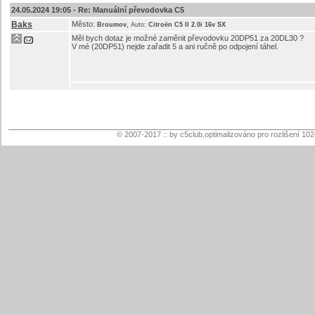
24.05.2024 19:05 -
Re: Manuální převodovka C5
Baks
Město:
,
Broumov
Auto:
Citroën C5 II 2.0i 16v SX
Měl bych dotaz je možné zaměnit převodovku 20DP51 za 20DL30 ?
V mé (20DP51) nejde zařadit 5 a ani ručně po odpojení táhel.
© 2007-2017 :: by c5club,optimalizováno pro rozlišení 10