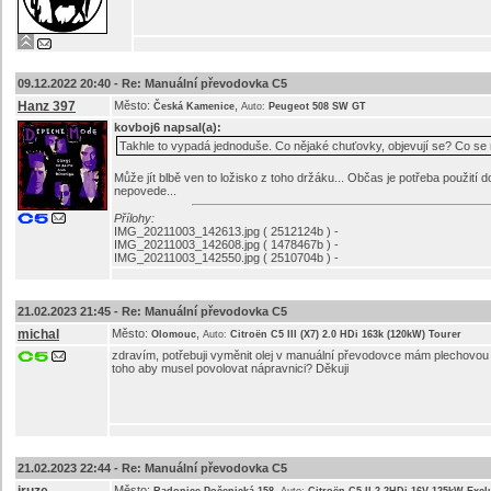
09.12.2022 20:40 -
Re: Manuální převodovka C5
Hanz 397
Město:
,
Česká Kamenice
Auto:
Peugeot 508 SW GT
kovboj6
napsal(a):
Takhle to vypadá jednoduše. Co nějaké chuťovky, objevují se? Co se 
Může jít blbě ven to ložisko z toho držáku... Občas je potřeba použití d
nepovede...
Přílohy:
IMG_20211003_142613.jpg ( 2512124b ) -
IMG_20211003_142608.jpg ( 1478467b ) -
IMG_20211003_142550.jpg ( 2510704b ) -
21.02.2023 21:45 -
Re: Manuální převodovka C5
michal
Město:
,
Olomouc
Auto:
Citroën C5 III (X7) 2.0 HDi 163k (120kW) Tourer
zdravím, potřebuji vyměnit olej v manuální převodovce mám plechovou 
toho aby musel povolovat nápravnici? Děkuji
21.02.2023 22:44 -
Re: Manuální převodovka C5
Město:
,