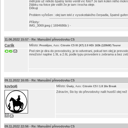
měli jste už někdo špatný tento ventil víc foto? Je tam kolen něho mokr
žlábku na fotce jde vidět že je tam i trocha oleje.
Děkuji
Problem vyřešen : olej tam tekl z vysokotlakého čerpadla, špatné gufe
Přílohy:
IMG_3069.jpeg ( 1694686b ) -
11.06.2022 15:57 -
Re: Manuální převodovka C5
Carlík
Město:
,
Prostějov
Auto:
Citroën C5 III (X7) 2.0 HDi 163k (120kW) Tourer
Pod nim je dira do prevodovky, je to odvetrani, pokud ten olej je prevodovy
množství naplne 1.9L a 2.6L podle typu provedeni s zebrama a bez ze
09.11.2022 16:05 -
Re: Manuální převodovka C5
kovboj6
Město:
,
Úvaly
Auto:
Citroën C5 I 1.8 16v Break
Zdravím, šlo by do převodovky nalít hustší olej ne
09.11.2022 22:56 -
Re: Manuální převodovka C5