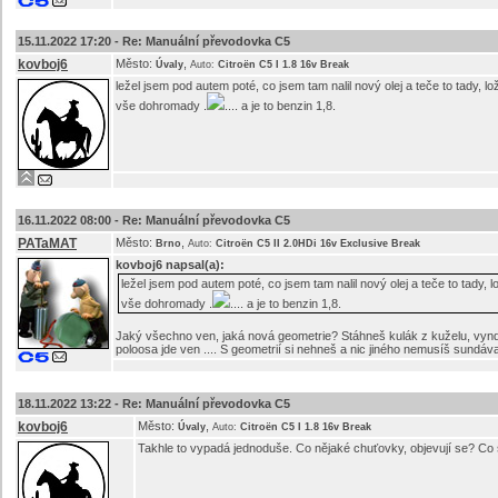
15.11.2022 17:20 -
Re: Manuální převodovka C5
kovboj6
Město:
,
Úvaly
Auto:
Citroën C5 I 1.8 16v Break
ležel jsem pod autem poté, co jsem tam nalil nový olej a teče to tady, 
vše dohromady .
.... a je to benzin 1,8.
16.11.2022 08:00 -
Re: Manuální převodovka C5
PATaMAT
Město:
,
Brno
Auto:
Citroën C5 II 2.0HDi 16v Exclusive Break
kovboj6
napsal(a):
ležel jsem pod autem poté, co jsem tam nalil nový olej a teče to tady,
vše dohromady .
.... a je to benzin 1,8.
Jaký všechno ven, jaká nová geometrie? Stáhneš kulák z kuželu, vyn
poloosa jde ven .... S geometrií si nehneš a nic jiného nemusíš sundáva
18.11.2022 13:22 -
Re: Manuální převodovka C5
kovboj6
Město:
,
Úvaly
Auto:
Citroën C5 I 1.8 16v Break
Takhle to vypadá jednoduše. Co nějaké chuťovky, objevují se? Co 