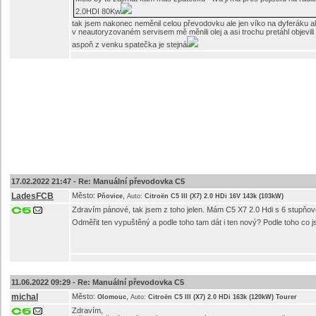
2.0HDI 80Kw
tak jsem nakonec neměnil celou převodovku ale jen víko na dyferáku a
v neautoryzovaném servisem mě měnili olej a asi trochu pretáhl objevil
aspoň z venku spatečka je stejná
17.02.2022 21:47 -
Re: Manuální převodovka C5
LadesFCB
Město:
,
Pňovice
Auto:
Citroën C5 III (X7) 2.0 HDi 16V 143k (103kW)
Zdravím pánové, tak jsem z toho jelen. Mám C5 X7 2.0 Hdi s 6 stupňo
Odměřit ten vypuštěný a podle toho tam dát i ten nový? Podle toho co 
11.06.2022 09:29 -
Re: Manuální převodovka C5
michal
Město:
,
Olomouc
Auto:
Citroën C5 III (X7) 2.0 HDi 163k (120kW) Tourer
Zdravím,