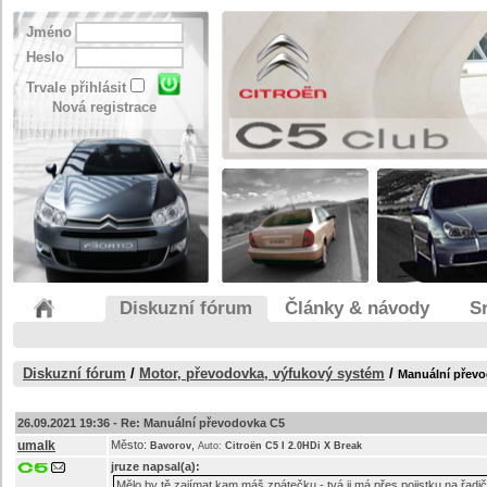
Jméno
Heslo
Trvale přihlásit
Nová registrace
Diskuzní fórum
Články & návody
S
Diskuzní fórum
/
Motor, převodovka, výfukový systém
/
Manuální přev
26.09.2021 19:36 -
Re: Manuální převodovka C5
umalk
Město:
,
Bavorov
Auto:
Citroën C5 I 2.0HDi X Break
jruze
napsal(a):
Mělo by tě zajímat kam máš zpátečku - tvá ji má přes pojistku na řadi