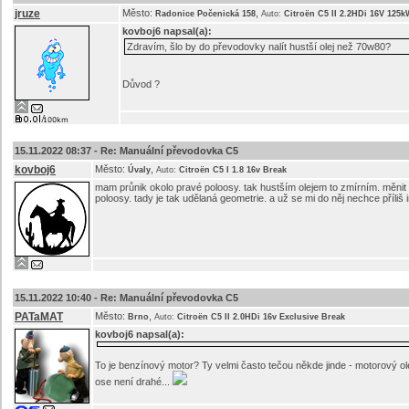
jruze
Město:
,
Radonice Počenická 158
Auto:
Citroën C5 II 2.2HDi 16V 125k
kovboj6
napsal(a):
Zdravím, šlo by do převodovky nalít hustší olej než 70w80?
Důvod ?
15.11.2022 08:37 -
Re: Manuální převodovka C5
kovboj6
Město:
,
Úvaly
Auto:
Citroën C5 I 1.8 16v Break
mam průnik okolo pravé poloosy. tak hustším olejem to zmírním. měnit g
poloosy. tady je tak udělaná geometrie. a už se mi do něj nechce příliš i
15.11.2022 10:40 -
Re: Manuální převodovka C5
PATaMAT
Město:
,
Brno
Auto:
Citroën C5 II 2.0HDi 16v Exclusive Break
kovboj6
napsal(a):
To je benzínový motor? Ty velmi často tečou někde jinde - motorový olej
ose není drahé...