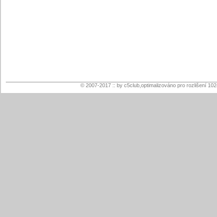
© 2007-2017 :: by c5club,optimalizováno pro rozlišení 10