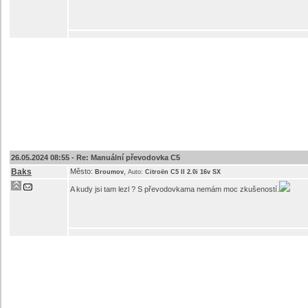
26.05.2024 08:55 -
Re: Manuální převodovka C5
Baks
Město:
,
Broumov
Auto:
Citroën C5 II 2.0i 16v SX
A kudy jsi tam lezl ? S převodovkama nemám moc zkušeností.