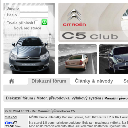
Jméno
Heslo
Trvale přihlásit
Nová registrace
Diskuzní fórum
Články & návody
S
Diskuzní fórum
/
Motor, převodovka, výfukový systém
/
Manuální přev
25.05.2024 10:33 -
Re: Manuální převodovka C5
miskod
Město:
,
Praha - Stodulky, Banská Bystrica
Auto:
Citroën C5 II 2.0i 16v Exclu
Na starej 1.8 som mal nieco podobne. Bola tam prasknuta vidlicka. Na 
Mne nesla zaradit ked auto stalo. Ale ked malo dostatocnu rychlost na 5