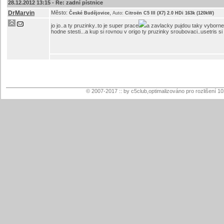
28.12.2012 13:15 -
Re: zadní pístnice
DrMarvin
Město:
,
České Budějovice
Auto:
Citroën C5 III (X7) 2.0 HDi 163k (120kW)
jo jo..a ty pruzinky..to je super prace
a zavlacky pujdou taky vyborne
hodne stesti...a kup si rovnou v origo ty pruzinky sroubovaci..usetris si
© 2007-2017 :: by c5club,optimalizováno pro rozlišení 1