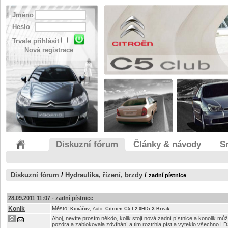
Jméno
Heslo
Trvale přihlásit
Nová registrace
Diskuzní fórum
Články & návody
S
Diskuzní fórum
/
Hydraulika, řízení, brzdy
/
zadní pístnice
28.09.2011 11:07 -
zadní pístnice
Konik
Město:
,
Kovářov
Auto:
Citroën C5 I 2.0HDi X Break
Ahoj, nevíte prosím někdo, kolik stojí nová zadní pístnice a konolik může
pozdra a zablokovala zdvíhání a tim roztrhla píst a vyteklo všechno LD