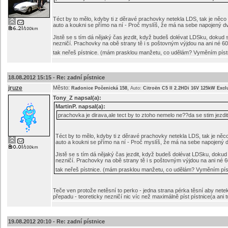
Téct by to mělo, kdyby ti z děravé prachovky netekla LDS, tak je něc
auto a koukni se přímo na ní - Proč myslíš, že má na sebe napojený d
Jistě se s tím dá nějaký čas jezdit, když budeš dolévat LDSku, dokud 
nezničí. Prachovky na obě strany tě i s poštovným výjdou na ani né 60
tak neřeš pístnice. (mám prasklou manžetu, co udělám? Vyměním pístni
18.08.2012 15:15 -
Re: zadní pístnice
jruze
Město:
,
Radonice Počenická 158
Auto:
Citroën C5 II 2.2HDi 16V 125kW Excl
Tony_Z
napsal(a):
MartinP.
napsal(a):
prachovka je dirava,ale tect by to ztoho nemelo ne??da se stim jezdi
Téct by to mělo, kdyby ti z děravé prachovky netekla LDS, tak je ně
auto a koukni se přímo na ní - Proč myslíš, že má na sebe napojený 
Jistě se s tím dá nějaký čas jezdit, když budeš dolévat LDSku, dokud
nezničí. Prachovky na obě strany tě i s poštovným výjdou na ani né 6
tak neřeš pístnice. (mám prasklou manžetu, co udělám? Vyměním pístn
Teče ven protože netěsní to perko - jedna strana pérka těsní aby nete
přepadu - teoreticky nezničí nic víc než maximálně píst pístnice(a ani
19.08.2012 20:10 -
Re: zadní pístnice