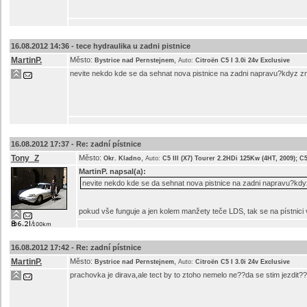
16.08.2012 14:36 -
tece hydraulika u zadni pistnice
MartinP.
Město:
,
Bystrice nad Pernstejnem
Auto:
Citroën C5 I 3.0i 24v Exclusive
nevite nekdo kde se da sehnat nova pistnice na zadni napravu?kdyz z
16.08.2012 17:37 -
Re: zadní pístnice
Tony_Z
Město:
,
Okr. Kladno
Auto:
C5 III (X7) Tourer 2.2HDi 125Kw (4HT, 2009); C
MartinP.
napsal(a):
nevite nekdo kde se da sehnat nova pistnice na zadni napravu?kd
pokud vše funguje a jen kolem manžety teče LDS, tak se na pístnic
16.08.2012 17:42 -
Re: zadní pístnice
MartinP.
Město:
,
Bystrice nad Pernstejnem
Auto:
Citroën C5 I 3.0i 24v Exclusive
prachovka je dirava,ale tect by to ztoho nemelo ne??da se stim jezdit??