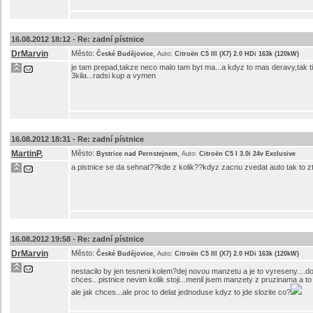
16.08.2012 18:12 -
Re: zadní pístnice
DrMarvin
Město:
,
České Budějovice
Auto:
Citroën C5 III (X7) 2.0 HDi 163k (120kW)
je tam prepad,takze neco malo tam byt ma...a kdyz to mas deravy,tak ti t
3kila...radsi kup a vymen
16.08.2012 18:31 -
Re: zadní pístnice
MartinP.
Město:
,
Bystrice nad Pernstejnem
Auto:
Citroën C5 I 3.0i 24v Exclusive
a pistnice se da sehnat??kde z kolik??kdyz zacnu zvedat auto tak to z
16.08.2012 19:58 -
Re: zadní pístnice
DrMarvin
Město:
,
České Budějovice
Auto:
Citroën C5 III (X7) 2.0 HDi 163k (120kW)
nestacilo by jen tesneni kolem?dej novou manzetu a je to vyreseny....do 
chces...pistnice nevim kolik stoji...menil jsem manzety z pruzinama a to 
ale jak chces...ale proc to delat jednoduse kdyz to jde slozite co?