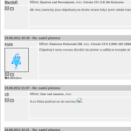
MartinP.
Město:
,
Bystrice nad Pernstejnem
Auto:
Citroën C5 I 3.0i 24v Exclusive
dik moc,manzety jsou objednany,na druhe strane kdyz jsem odelal manze
19.08.2012 20:39 -
Re: zadní pístnice
jruze
Město:
,
Radonice Počenická 158
Auto:
Citroën C5 II 2.2HDi 16V 125k
Objednej k tomu rovnou těsnění do pístnic a udělej to komplet ať
19.08.2012 21:07 -
Re: zadní pístnice
cit
Město:
,
ždar nad sazavou
Auto:
A co třeba podívat se do servisu?
24.08.2012 22:21 -
Re: zadní pístnice