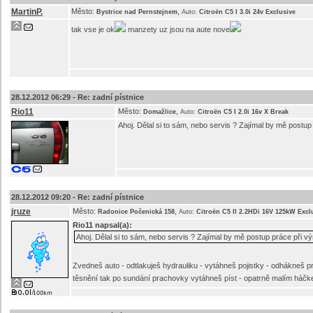
MartinP.
Město:
,
Bystrice nad Pernstejnem
Auto:
Citroën C5 I 3.0i 24v Exclusive
tak vse je ok
manzety uz jsou na aute nove
28.12.2012 06:29 -
Re: zadní pístnice
Rio11
Město:
,
Domažlice
Auto:
Citroën C5 I 2.0i 16v X Break
Ahoj. Dělal si to sám, nebo servis ? Zajímal by mě postu
28.12.2012 09:20 -
Re: zadní pístnice
jruze
Město:
,
Radonice Počenická 158
Auto:
Citroën C5 II 2.2HDi 16V 125kW Excl
Rio11
napsal(a):
Ahoj. Dělal si to sám, nebo servis ? Zajímal by mě postup práce při v
Zvedneš auto - odtlakuješ hydrauliku - vytáhneš pojistky - odhákneš p
těsnění tak po sundání prachovky vytáhneš píst - opatrně malím háčkem