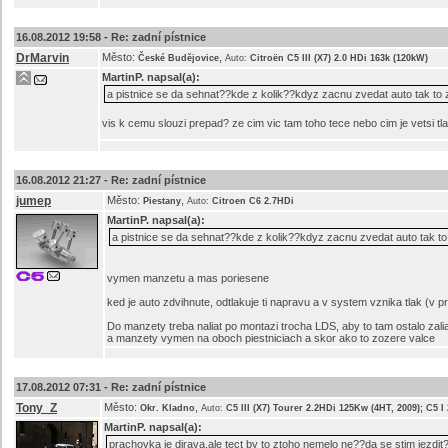
16.08.2012 19:58 -
Re: zadní pístnice
DrMarvin
Město:
,
České Budějovice
Auto:
Citroën C5 III (X7) 2.0 HDi 163k (120kW)
MartinP.
napsal(a):
a pistnice se da sehnat??kde z kolik??kdyz zacnu zvedat auto tak to 
vis k cemu slouzi prepad? ze cim vic tam toho tece nebo cim je vetsi tlak
16.08.2012 21:27 -
Re: zadní pístnice
jumep
Město:
,
Piestany
Auto:
Citroen C6 2.7HDi
MartinP.
napsal(a):
a pistnice se da sehnat??kde z kolik??kdyz zacnu zvedat auto tak to
vymen manzetu a mas poriesene
ked je auto zdvihnute, odtlakuje ti napravu a v system vznika tlak (v p
Do manzety treba naliat po montazi trocha LDS, aby to tam ostalo zali
a manzety vymen na oboch piestniciach a skor ako to zozere valce
17.08.2012 07:31 -
Re: zadní pístnice
Tony_Z
Město:
,
Okr. Kladno
Auto:
C5 III (X7) Tourer 2.2HDi 125Kw (4HT, 2009); C5 
MartinP.
napsal(a):
prachovka je dirava,ale tect by to ztoho nemelo ne??da se stim jezdit