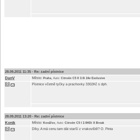
28.09.2011 11:35 -
Re: zadní pístnice
DanV
Město:
,
Praha
Auto:
Citroën C5 II 3.0i 24v Exclusive
Pístnice včetně tyčky a prachovky 3302Kč s dph.
28.09.2011 13:20 -
Re: zadní pístnice
Konik
Město:
,
Kovářov
Auto:
Citroën C5 I 2.0HDi X Break
Díky. A má cenu tam dát starší z vrakoviště? O. Pinta