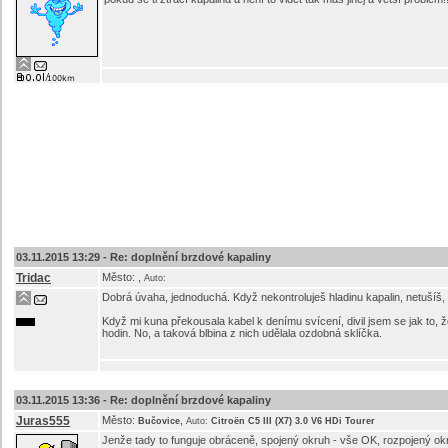
03.11.2015 13:29 -
Re: doplnění brzdové kapaliny
Tridac
Město:
,
Auto:
Dobrá úvaha, jednoduchá. Když nekontroluješ hladinu kapalin, netušíš, že
Když mi kuna překousala kabel k denímu svícení, divil jsem se jak to, 
hodin. No, a taková blbina z nich udělala ozdobná sklíčka.
03.11.2015 13:36 -
Re: doplnění brzdové kapaliny
Juras555
Město:
,
Bučovice
Auto:
Citroën C5 III (X7) 3.0 V6 HDi Tourer
Jenže tady to funguje obráceně, spojený okruh - vše OK, rozpojený okruh