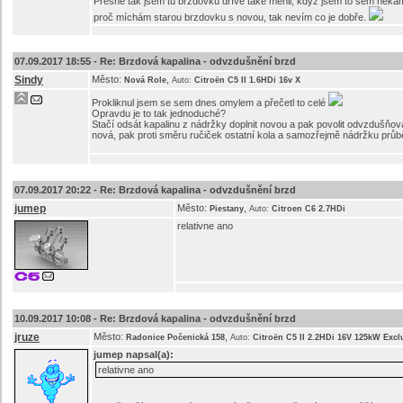
Přesně tak jsem tu brzdovku dříve také měnil, když jsem to sem někam 
proč míchám starou brzdovku s novou, tak nevím co je dobře.
07.09.2017 18:55 -
Re: Brzdová kapalina - odvzdušnění brzd
Sindy
Město:
,
Nová Role
Auto:
Citroën C5 II 1.6HDi 16v X
Prokliknul jsem se sem dnes omylem a přečetl to celé
Opravdu je to tak jednoduché?
Stačí odsát kapalinu z nádržky doplnit novou a pak povolit odvzdušňo
nová, pak proti směru ručiček ostatní kola a samozřejmě nádržku průbě
07.09.2017 20:22 -
Re: Brzdová kapalina - odvzdušnění brzd
jumep
Město:
,
Piestany
Auto:
Citroen C6 2.7HDi
relativne ano
10.09.2017 10:08 -
Re: Brzdová kapalina - odvzdušnění brzd
jruze
Město:
,
Radonice Počenická 158
Auto:
Citroën C5 II 2.2HDi 16V 125kW Excl
jumep
napsal(a):
relativne ano