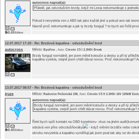
autocross
napsal(a):
Přátelé, jak odvzdušním brzdy, když mi Lexia nekomunikuje s jednotk
Pokud ti nevytekla ven z ABS tak jako každé jiné a pokud ano tak teoreti
hlavně proč nekomunikuje a jak ty brzdy fungují ? to bych asi řešil prv
12.07.2017 17:20 -
Re: Brzdová kapalina - odvzdušnění brzd
autocross
Město:
,
Bystřice
Auto:
Citroën C5 I 2.2HDi Break
Brzdy fungují normálně, jen jsem měnil kotouče a desky a při tý příleži
kapalina vytekla, stejně jsem chtěl dávat novou. Proč nekomunikuje? A
13.07.2017 08:57 -
Re: Brzdová kapalina - odvzdušnění brzd
jruze
Město:
,
Radonice Počenická 158
Auto:
Citroën C5 II 2.2HDi 16V 125kW Excl
autocross
napsal(a):
Brzdy fungují normálně, jen jsem měnil kotouče a desky a při tý přílež
kapalina vytekla, stejně jsem chtěl dávat novou. Proč nekomunikuje? 
Řekl bych spíš kontakt na OBD konektoru- zkus na jiném autě(komunik
odsává ven přes odvzdušňováky
- když měním brzdiče nebo cokoli
okruhu nevytekla a kapalinu vyměňuji jak jsem psal tak aby se do ok