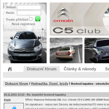
Jméno
Heslo
Trvale přihlásit
Nová registrace
Diskuzní fórum
Články & návody
S
Diskuzní fórum
/
Hydraulika, řízení, brzdy
/
Brzdová kapalina - odvzdušn
03.11.2015 13:23 -
Re: doplnění brzdové kapaliny
jruze
Město:
,
Radonice Počenická 158
Auto:
Citroën C5 II 2.2HDi 16V 125kW Excl
No signalizace - nejsou tam žárovky ale ledky(neodchází!!!) mimo to pok
pokud se ti ztrácí kapalina a není to vidět tak máš jinej a větší problém!