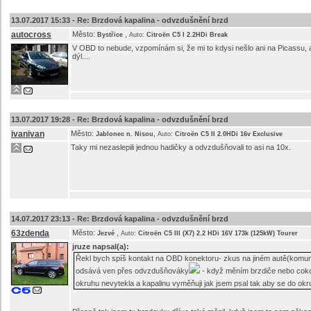
13.07.2017 15:33 -
Re: Brzdová kapalina - odvzdušnění brzd
autocross
Město:
,
Bystřice
Auto:
Citroën C5 I 2.2HDi Break
V OBD to nebude, vzpomínám si, že mi to kdysi nešlo ani na Picassu, al
dýl....
13.07.2017 19:28 -
Re: Brzdová kapalina - odvzdušnění brzd
ivanivan
Město:
,
Jablonec n. Nisou
Auto:
Citroën C5 II 2.0HDi 16v Exclusive
Taky mi nezaslepili jednou hadičky a odvzdušňovali to asi na 10x.
14.07.2017 23:13 -
Re: Brzdová kapalina - odvzdušnění brzd
63zdenda
Město:
,
Jezvé
Auto:
Citroën C5 III (X7) 2.2 HDi 16V 173k (125kW) Tourer
jruze
napsal(a):
Řekl bych spíš kontakt na OBD konektoru- zkus na jiném autě(komuni
odsává ven přes odvzdušňováky
- když měním brzdiče nebo cokol
okruhu nevytekla a kapalinu vyměňuji jak jsem psal tak aby se do o