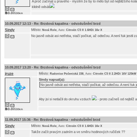
A proč začínat u pravého - myslím že by to mělo být od nejbližšího kol
klidně odsát
10.09.2017 12:13 -
Re: Brzdová kapalina - odvzdušnění brzd
Sindy
Město:
,
Nová Role
Auto:
Citroën C5 II 1.6HDi 16v X
No jasně odsát asi netřeba, stačí počkat, až odtečou. A není fuk jestli 
10.09.2017 13:20 -
Re: Brzdová kapalina - odvzdušnění brzd
jruze
Město:
,
Radonice Počenická 158
Auto:
Citroën C5 II 2.2HDi 16V 125kW
Sindy
napsal(a):
No jasně odsát asi netřeba, stačí počkat, až odtečou. A není fuk j
Aby jsi si netlačil do okruhu vzduch
- proto začneš od nejblíž a
11.09.2017 15:36 -
Re: Brzdová kapalina - odvzdušnění brzd
Sindy
Město:
,
Nová Role
Auto:
Citroën C5 II 1.6HDi 16v X
Takže začít pravým zadním a ve směru hodinových ručiček ??