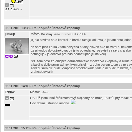
03.11.2015 13:38 -
Re: doplnění brzdové kapaliny
jumep
Město:
,
Piestany
Auto:
Citroen C6 2.7HDi
jo, ale bavime sa o kontrolke brzd a tato je ledkova, a je tam este jed
on sam pise ze sa v tom nevyzna a taky clovek ako uzivatel si nekontrolu
uz aj vodou do ostrekovacov je to povedane, rozsvieti sa servis a ako z
nefunguje / je cenovo pre nas nedostupne je ina vec)
tiez som riesil ze chlapec dolial obrovske mnozstvo kvapaliny a nikde n
a jazdil s dolievanim asi rok kym prisiel ... z coho berem to ze sa to 
zavzdusnilo ale bude kvapalina striekat kade tade a nebude to brzdit, 
vrah/sebevrah)
03.11.2015 14:09 -
Re: doplnění brzdové kapaliny
Tridac
Město:
,
Auto:
OK, už jsem také řešil motorový olej dolitý po hrdlo, 13 litrů, prý to ta
Lidé dokáží strašně mnoho.
03.11.2015 15:23 -
Re: doplnění brzdové kapaliny