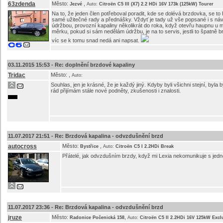
63zdenda
Město:
,
Jezvé
Auto:
Citroën C5 III (X7) 2.2 HDi 16V 173k (125kW) Tourer
Na to, že jeden člen potřeboval poradit, kde se dolévá brzdovka, se to h
samé užitečné rady a přednášky. Vždyť je tady už vše popsané i s náv
údržbou, provozní kapaliny několikrát do roka, když otevřu haupnu u mo
měrku, pokud si sám nedělám údržbu, je na to servis, jestli to špatně br
víc se k tomu snad nedá ani napsat.
03.11.2015 15:53 -
Re: doplnění brzdové kapaliny
Tridac
Město:
,
Auto:
Souhlas, jen je krásné, že je každý jiný. Kdyby byli všichni stejní, by
rád přijímám stále nové podněty, zkušenosti i znalosti.
11.07.2017 21:51 -
Re: Brzdová kapalina - odvzdušnění brzd
autocross
Město:
,
Bystřice
Auto:
Citroën C5 I 2.2HDi Break
Přátelé, jak odvzdušním brzdy, když mi Lexia nekomunikuje s jedn
11.07.2017 23:36 -
Re: Brzdová kapalina - odvzdušnění brzd
jruze
Město:
,
Radonice Počenická 158
Auto:
Citroën C5 II 2.2HDi 16V 125kW Excl