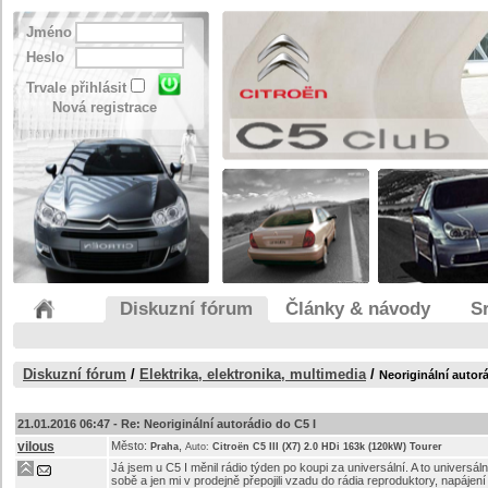
Jméno
Heslo
Trvale přihlásit
Nová registrace
Diskuzní fórum
Články & návody
S
Diskuzní fórum
/
Elektrika, elektronika, multimedia
/
Neoriginální autor
21.01.2016 06:47 -
Re: Neoriginální autorádio do C5 I
vilous
Město:
,
Praha
Auto:
Citroën C5 III (X7) 2.0 HDi 163k (120kW) Tourer
Já jsem u C5 I měnil rádio týden po koupi za universální. A to universá
sobě a jen mi v prodejně přepojili vzadu do rádia reproduktory, napájen