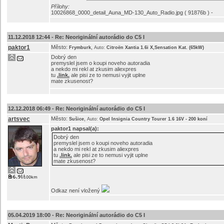
Přílohy:
10026868_0000_detail_Auna_MD-130_Auto_Radio.jpg ( 91876b ) -
11.12.2018 12:44 -
Re: Neoriginální autorádio do C5 I
paktor1
Město:
,
Frymburk
Auto:
Citroën Xantia 1.6i X,Sensation Kat. (65kW)
Dobrý den
premyslel jsem o koupi noveho autoradia
a nekdo mi rekl at zkusim aliexpres
tu
.link.
ale pisi ze to nemusi vyjit uplne
mate zkusenost?
12.12.2018 06:49 -
Re: Neoriginální autorádio do C5 I
artsvec
Město:
,
Sušice
Auto:
Opel Insignia Country Tourer 1.6 16V - 200 koní
paktor1
napsal(a):
Dobrý den
premyslel jsem o koupi noveho autoradia
a nekdo mi rekl at zkusim aliexpres
tu
.link.
ale pisi ze to nemusi vyjit uplne
mate zkusenost?
Odkaz není vložený
05.04.2019 18:00 -
Re: Neoriginální autorádio do C5 I