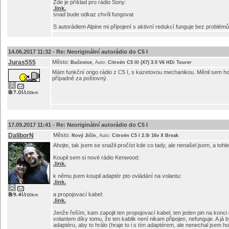
Zde je příklad pro rádio Sony:
.link.
snad bude odkaz chvíli fungovat
S autorádiem Alpine mi připojení s aktivní redukcí funguje bez problém
14.06.2017 11:32 -
Re: Neoriginální autorádio do C5 I
Juras555
Město:
,
Bučovice
Auto:
Citroën C5 III (X7) 3.0 V6 HDi Tourer
Mám funkční origo rádio z C5 I, s kazetovou mechanikou. Měnil sem ho
případně za poštovný.
17.09.2017 11:41 -
Re: Neoriginální autorádio do C5 I
DaliborN
Město:
,
Nový Jičín
Auto:
Citroën C5 I 2.0i 16v X Break
Ahojte, tak jsem se snažil pročíst kde co tady, ale nenašel jsem, a tohle
Koupil sem si nové rádio Kenwood:
.link.
k němu jsem koupil adaptér pto ovládání na volantu:
.link.
a propojovací kabel:
.link.
Jenže řeším, kam zapojit ten propojovací kabel, ten jeden pin na konci
volantem díky tomu, že ten kablik není nikam připojen, nefunguje. A j
adaptéru, aby to hrálo (hraje to i s tím adaptérem, ale nenechal jsem ho