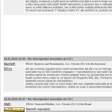
být nějaký zesilovač a tudíž jsem to neřešil a byl klid a snad to hraje 
a díky tomu jsem měl výběr téměř nekonečný a dal jsem tam s videodisp
navíc to mělo dálkové ovládání, tak si děti mohly ovládat přehrávání fil
To neumí ani současný 7" displej u mého X7, ale neřeším to, protože dob
22.01.2016 14:36 -
Re: Neoriginální autorádio do C5 I
MartinP.
Město:
,
Bystrice nad Pernstejnem
Auto:
Citroën C5 I 3.0i 24v Exclusive
tak pry:schema zapojeni jsem nasel na internetu ale jde o to ze neni jak
autoradio ma 2x ISO konektor (napajeci + reproduktorovy) ale radio Cit
probiha signal do zesilovace. A tento adapter ktery by byl potreba pro fu
Audio system ktery mate vy se daval i do Peugeotu 406, atd.. Princip fun
nasledne pousti signal do reproduktoru.
Jediny zpusob aby vam ve voze hralo i jine nez originalni autoradio je t
konektoru do vsech reproduktoru. Jedna se vsak o narocnejsi instalaci,
22.01.2016 22:27 -
Re: Neoriginální autorádio do C5 I
NMC
Město:
,
Veverská Bítýška
Auto:
Citroën C5 I 1.8 16v Break
MartinP.
napsal(a):