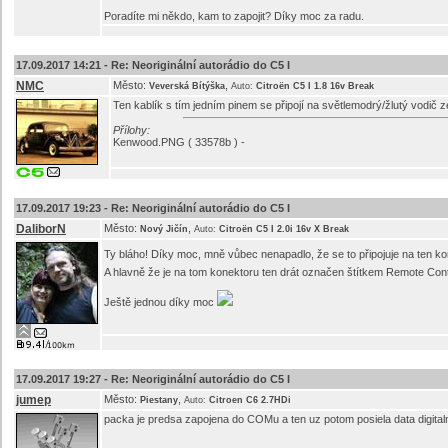
Poradíte mi někdo, kam to zapojit? Díky moc za radu.
17.09.2017 14:21 -
Re: Neoriginální autorádio do C5 I
NMC
Město:
,
Veverská Bítýška
Auto:
Citroën C5 I 1.8 16v Break
Ten kablík s tím jedním pinem se připojí na světlemodrý/žlutý vodič
Přílohy:
Kenwood.PNG ( 33578b ) -
17.09.2017 19:23 -
Re: Neoriginální autorádio do C5 I
DaliborN
Město:
,
Nový Jičín
Auto:
Citroën C5 I 2.0i 16v X Break
Ty bláho! Díky moc, mně vůbec nenapadlo, že se to připojuje na ten k
A hlavně že je na tom konektoru ten drát označen štítkem Remote Con
Ještě jednou díky moc
17.09.2017 19:27 -
Re: Neoriginální autorádio do C5 I
jumep
Město:
,
Piestany
Auto:
Citroen C6 2.7HDi
packa je predsa zapojena do COMu a ten uz potom posiela data digitaln