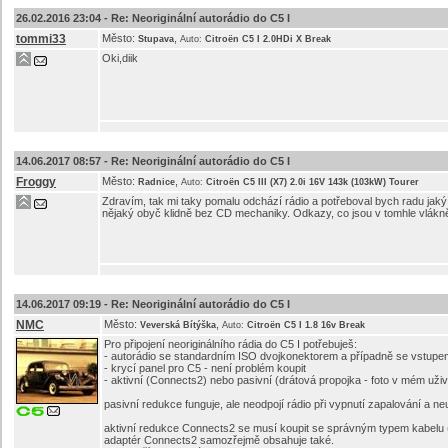
26.02.2016 23:04 -
Re: Neoriginální autorádio do C5 I
tommi33
Město:
,
Stupava
Auto:
Citroën C5 I 2.0HDi X Break
Oki,diik
14.06.2017 08:57 -
Re: Neoriginální autorádio do C5 I
Froggy
Město:
,
Radnice
Auto:
Citroën C5 III (X7) 2.0i 16V 143k (103kW) Tourer
Zdravím, tak mi taky pomalu odchází rádio a potřeboval bych radu jak
nějaký obyč klidně bez CD mechaniky. Odkazy, co jsou v tomhle vlákně
14.06.2017 09:19 -
Re: Neoriginální autorádio do C5 I
NMC
Město:
,
Veverská Bítýška
Auto:
Citroën C5 I 1.8 16v Break
Pro připojení neoriginálního rádia do C5 I potřebuješ:
- autorádio se standardním ISO dvojkonektorem a případně se vstupem
- krycí panel pro C5 - není problém koupit
- aktivní (Connects2) nebo pasivní (drátová propojka - foto v mém uživ
pasivní redukce funguje, ale neodpojí rádio při vypnutí zapalování a n
aktivní redukce Connects2 se musí koupit se správným typem kabelu 
adaptér Connects2 samozřejmě obsahuje také.