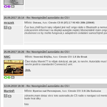
25.09.2017 16:14 -
Re: Neoriginální autorádio do C5 I
mrazek
Město:
,
Ostrava
Auto:
Citroën C5 III (X7) 2.7 V6 HDi 208k (150kW)
Čus bus,chtěl bych taky nějaké jiné než origo rádio s Bluetooth a nemu
zobrazením informací na displeji auta(jde-nejde).Momentálně mám or
zkušenost co by mohlo fungovat,s adaptérem ovládání samozřejmě p
25.09.2017 16:26 -
Re: Neoriginální autorádio do C5 I
NMC
Město:
,
Veverská Bítýška
Auto:
Citroën C5 I 1.8 16v Break
Člen klubu Marek77 to nějak dokázal, ale jak, to nevím. Autorádio musí m
nevím jestli to standardní Connects2 umí.
.link.
12.04.2018 18:30 -
Re: Neoriginální autorádio do C5 I
MartinP.
Město:
,
Bystrice nad Pernstejnem
Auto:
Citroën C5 I 3.0i 24v Exclusive
zdravim,mam dotaz skrz toto autoradio,do C5 radio s navigaci cd men
bude hrat diky
foto