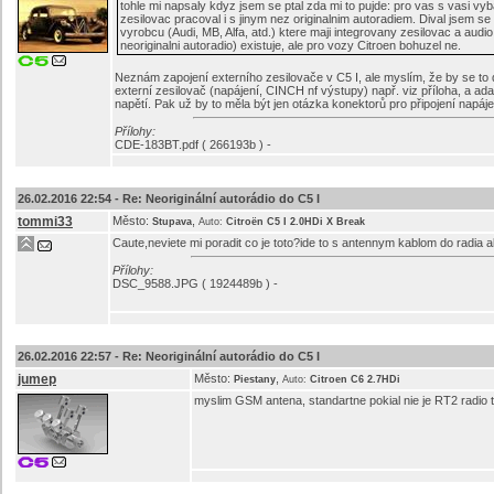
tohle mi napsaly kdyz jsem se ptal zda mi to pujde: pro vas s vasi vy
zesilovac pracoval i s jinym nez originalnim autoradiem. Dival jsem s
vyrobcu (Audi, MB, Alfa, atd.) ktere maji integrovany zesilovac a aud
neoriginalni autoradio) existuje, ale pro vozy Citroen bohuzel ne.
Neznám zapojení externího zesilovače v C5 I, ale myslím, že by se to
externí zesilovač (napájení, CINCH nf výstupy) např. viz příloha, a ad
napětí. Pak už by to měla být jen otázka konektorů pro připojení napáje
Přílohy:
CDE-183BT.pdf ( 266193b ) -
26.02.2016 22:54 -
Re: Neoriginální autorádio do C5 I
tommi33
Město:
,
Stupava
Auto:
Citroën C5 I 2.0HDi X Break
Caute,neviete mi poradit co je toto?ide to s antennym kablom do radia al
Přílohy:
DSC_9588.JPG ( 1924489b ) -
26.02.2016 22:57 -
Re: Neoriginální autorádio do C5 I
jumep
Město:
,
Piestany
Auto:
Citroen C6 2.7HDi
myslim GSM antena, standartne pokial nie je RT2 radio 