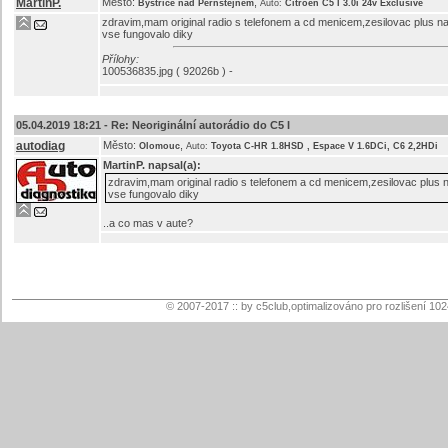
MartinP.
Město:
,
Bystrice nad Pernstejnem
Auto:
Citroën C5 I 3.0i 24v Exclusive
zdravim,mam original radio s telefonem a cd menicem,zesilovac plus na
vse fungovalo diky
Přílohy:
100536835.jpg ( 92026b ) -
05.04.2019 18:21 -
Re: Neoriginální autorádio do C5 I
autodiag
Město:
,
Olomouc
Auto:
Toyota C-HR 1.8HSD , Espace V 1.6DCi, C6 2,2HDi
MartinP.
napsal(a):
zdravim,mam original radio s telefonem a cd menicem,zesilovac plus n
vse fungovalo diky
..a co mas v aute?
© 2007-2017 :: by c5club,optimalizováno pro rozlišení 10