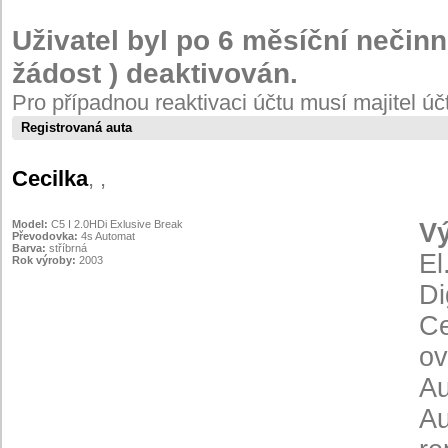
Uživatel byl po 6 měsíční nečinn
žádost ) deaktivován.
Pro případnou reaktivaci účtu musí majitel ú
Registrovaná auta
Cecilka
,
,
Model:
C5 I 2.0HDi Exlusive Break
V
Převodovka:
4s Automat
Barva:
stříbrná
El
Rok výroby:
2003
Di
Ce
ov
Au
Au