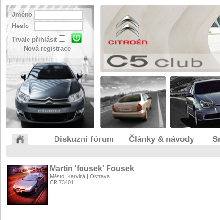
Jméno
Heslo
Trvale přihlásit
Nová registrace
Diskuzní fórum
Články & návody
S
Martin 'fousek' Fousek
Město: Karviná | Ostrava
CR 73401