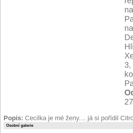
re
na
Pa
na
De
Hl
Xe
3,
ko
Pa
Od
27
Popis:
Cecilka je mé ženy.... já si pořídil Citr
Osobní galerie