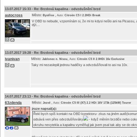
13.07.2017 15:33 -
Re: Brzdová kapalina - odvzdušnění brzd
autocross
Město:
,
Bystřice
Auto:
Citroën C5 I 2.2HDi Break
V OBD to nebude, vzpomínám si, že mi to kdysi nešlo ani na Picassu, al
dýl....
13.07.2017 19:28 -
Re: Brzdová kapalina - odvzdušnění brzd
ivanivan
Město:
,
Jablonec n. Nisou
Auto:
Citroën C5 II 2.0HDi 16v Exclusive
Taky mi nezaslepili jednou hadičky a odvzdušňovali to asi na 10x.
14.07.2017 23:13 -
Re: Brzdová kapalina - odvzdušnění brzd
63zdenda
Město:
,
Jezvé
Auto:
Citroën C5 III (X7) 2.2 HDi 16V 173k (125kW) Tourer
jruze
napsal(a):
Řekl bych spíš kontakt na OBD konektoru- zkus na jiném autě(komuni
odsává ven přes odvzdušňováky
- když měním brzdiče nebo cokol
okruhu nevytekla a kapalinu vyměňuji jak jsem psal tak aby se do o