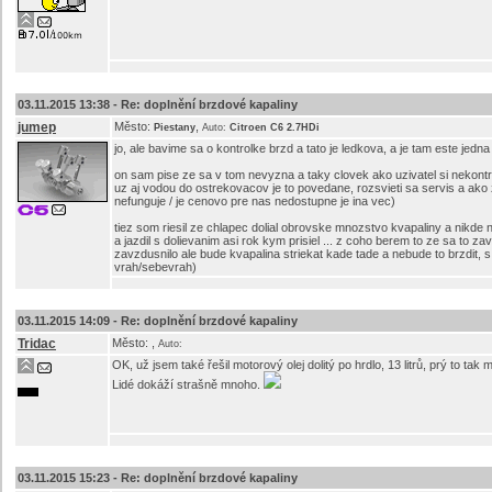
03.11.2015 13:38 -
Re: doplnění brzdové kapaliny
jumep
Město:
,
Piestany
Auto:
Citroen C6 2.7HDi
jo, ale bavime sa o kontrolke brzd a tato je ledkova, a je tam este jed
on sam pise ze sa v tom nevyzna a taky clovek ako uzivatel si nekontrolu
uz aj vodou do ostrekovacov je to povedane, rozsvieti sa servis a ako z
nefunguje / je cenovo pre nas nedostupne je ina vec)
tiez som riesil ze chlapec dolial obrovske mnozstvo kvapaliny a nikde n
a jazdil s dolievanim asi rok kym prisiel ... z coho berem to ze sa to 
zavzdusnilo ale bude kvapalina striekat kade tade a nebude to brzdit, 
vrah/sebevrah)
03.11.2015 14:09 -
Re: doplnění brzdové kapaliny
Tridac
Město:
,
Auto:
OK, už jsem také řešil motorový olej dolitý po hrdlo, 13 litrů, prý to ta
Lidé dokáží strašně mnoho.
03.11.2015 15:23 -
Re: doplnění brzdové kapaliny