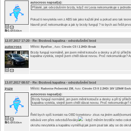
autocross
napsal(a):
Přátelé, jak odvzdušním brzdy, když mi Lexia nekomunikuje s jednotk
Pokud ti nevytekla ven z ABS tak jako každé jiné a pokud ano tak teoreti
hlavně proč nekomunikuje a jak ty brzdy fungují ? to bych asi řešil prv
12.07.2017 17:20 -
Re: Brzdová kapalina - odvzdušnění brzd
autocross
Město:
,
Bystřice
Auto:
Citroën C5 I 2.2HDi Break
Brzdy fungují normálně, jen jsem měnil kotouče a desky a při tý příleži
kapalina vytekla, stejně jsem chtěl dávat novou. Proč nekomunikuje? A
13.07.2017 08:57 -
Re: Brzdová kapalina - odvzdušnění brzd
jruze
Město:
,
Radonice Počenická 158
Auto:
Citroën C5 II 2.2HDi 16V 125kW Excl
autocross
napsal(a):
Brzdy fungují normálně, jen jsem měnil kotouče a desky a při tý přílež
kapalina vytekla, stejně jsem chtěl dávat novou. Proč nekomunikuje? 
Řekl bych spíš kontakt na OBD konektoru- zkus na jiném autě(komunik
odsává ven přes odvzdušňováky
- když měním brzdiče nebo cokoli
okruhu nevytekla a kapalinu vyměňuji jak jsem psal tak aby se do ok