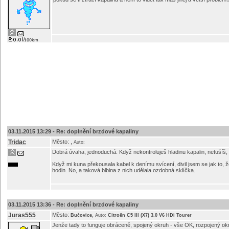
03.11.2015 13:29 -
Re: doplnění brzdové kapaliny
Tridac
Město:
,
Auto:
Dobrá úvaha, jednoduchá. Když nekontroluješ hladinu kapalin, netušíš, že
Když mi kuna překousala kabel k denímu svícení, divil jsem se jak to, 
hodin. No, a taková blbina z nich udělala ozdobná sklíčka.
03.11.2015 13:36 -
Re: doplnění brzdové kapaliny
Juras555
Město:
,
Bučovice
Auto:
Citroën C5 III (X7) 3.0 V6 HDi Tourer
Jenže tady to funguje obráceně, spojený okruh - vše OK, rozpojený okruh