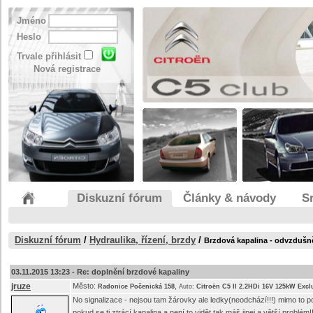
Jméno
Heslo
Trvale přihlásit
Nová registrace
Diskuzní fórum
Články & návody
S
Diskuzní fórum
/
Hydraulika, řízení, brzdy
/
Brzdová kapalina - odvzdušn
03.11.2015 13:23 -
Re: doplnění brzdové kapaliny
jruze
Město:
,
Radonice Počenická 158
Auto:
Citroën C5 II 2.2HDi 16V 125kW Excl
No signalizace - nejsou tam žárovky ale ledky(neodchází!!!) mimo to pok
pokud se ti ztrácí kapalina a není to vidět tak máš jinej a větší problém!