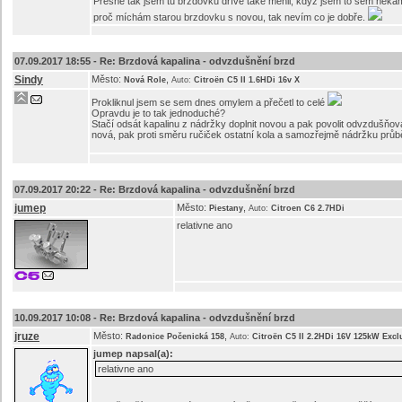
Přesně tak jsem tu brzdovku dříve také měnil, když jsem to sem někam 
proč míchám starou brzdovku s novou, tak nevím co je dobře.
07.09.2017 18:55 -
Re: Brzdová kapalina - odvzdušnění brzd
Sindy
Město:
,
Nová Role
Auto:
Citroën C5 II 1.6HDi 16v X
Prokliknul jsem se sem dnes omylem a přečetl to celé
Opravdu je to tak jednoduché?
Stačí odsát kapalinu z nádržky doplnit novou a pak povolit odvzdušňo
nová, pak proti směru ručiček ostatní kola a samozřejmě nádržku průbě
07.09.2017 20:22 -
Re: Brzdová kapalina - odvzdušnění brzd
jumep
Město:
,
Piestany
Auto:
Citroen C6 2.7HDi
relativne ano
10.09.2017 10:08 -
Re: Brzdová kapalina - odvzdušnění brzd
jruze
Město:
,
Radonice Počenická 158
Auto:
Citroën C5 II 2.2HDi 16V 125kW Excl
jumep
napsal(a):
relativne ano