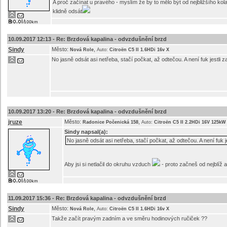
A proč začínat u pravého - myslím že by to mělo být od nejbližšího kol
klidně odsát
10.09.2017 12:13 -
Re: Brzdová kapalina - odvzdušnění brzd
Sindy
Město:
,
Nová Role
Auto:
Citroën C5 II 1.6HDi 16v X
No jasně odsát asi netřeba, stačí počkat, až odtečou. A není fuk jestli 
10.09.2017 13:20 -
Re: Brzdová kapalina - odvzdušnění brzd
jruze
Město:
,
Radonice Počenická 158
Auto:
Citroën C5 II 2.2HDi 16V 125kW
Sindy
napsal(a):
No jasně odsát asi netřeba, stačí počkat, až odtečou. A není fuk j
Aby jsi si netlačil do okruhu vzduch
- proto začneš od nejblíž a
11.09.2017 15:36 -
Re: Brzdová kapalina - odvzdušnění brzd
Sindy
Město:
,
Nová Role
Auto:
Citroën C5 II 1.6HDi 16v X
Takže začít pravým zadním a ve směru hodinových ručiček ??