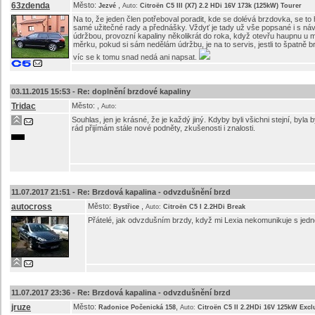
63zdenda
Město:
,
Jezvé
Auto:
Citroën C5 III (X7) 2.2 HDi 16V 173k (125kW) Tourer
Na to, že jeden člen potřeboval poradit, kde se dolévá brzdovka, se to h
samé užitečné rady a přednášky. Vždyť je tady už vše popsané i s náv
údržbou, provozní kapaliny několikrát do roka, když otevřu haupnu u mo
měrku, pokud si sám nedělám údržbu, je na to servis, jestli to špatně br
víc se k tomu snad nedá ani napsat.
03.11.2015 15:53 -
Re: doplnění brzdové kapaliny
Tridac
Město:
,
Auto:
Souhlas, jen je krásné, že je každý jiný. Kdyby byli všichni stejní, by
rád přijímám stále nové podněty, zkušenosti i znalosti.
11.07.2017 21:51 -
Re: Brzdová kapalina - odvzdušnění brzd
autocross
Město:
,
Bystřice
Auto:
Citroën C5 I 2.2HDi Break
Přátelé, jak odvzdušním brzdy, když mi Lexia nekomunikuje s jedn
11.07.2017 23:36 -
Re: Brzdová kapalina - odvzdušnění brzd
jruze
Město:
,
Radonice Počenická 158
Auto:
Citroën C5 II 2.2HDi 16V 125kW Excl