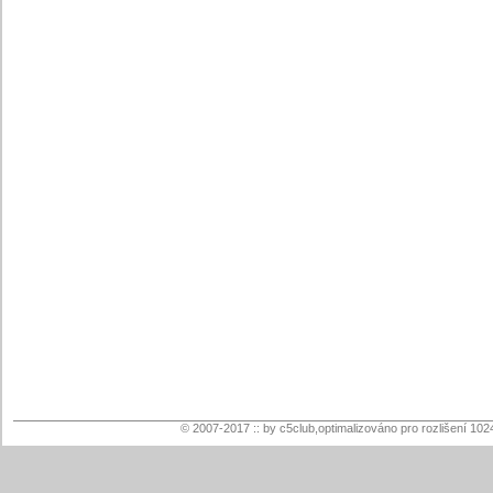
© 2007-2017 :: by c5club,optimalizováno pro rozlišení 102