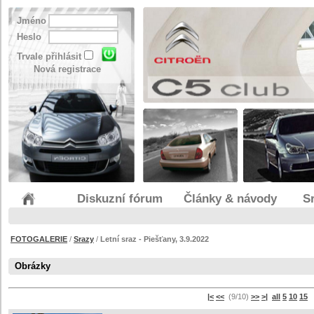
Jméno
Heslo
Trvale přihlásit
Nová registrace
Diskuzní fórum
Články & návody
S
FOTOGALERIE
/
Srazy
/
Letní sraz - Piešťany, 3.9.2022
Obrázky
|<
<<
(9/10)
>>
>|
all
5
10
15
s