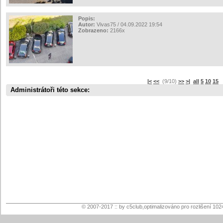
Popis:
Autor:
Vivas75 / 04.09.2022 19:54
Zobrazeno:
2166x
|<
<<
(9/10)
>>
>|
all
5
10
15
s
Administrátoři této sekce:
© 2007-2017 :: by c5club,optimalizováno pro rozlišení 102