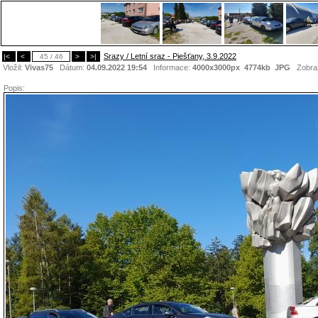
Srazy / Letní sraz - Piešťany, 3.9.2022
|<
<
45 / 46
>
>|
Vložil:
Vivas75
Dátum:
04.09.2022 19:54
Informace:
4000x3000px 4774kb
JPG
Zobra
Popis: