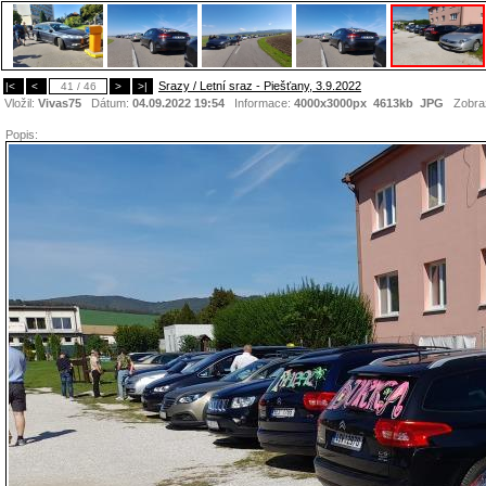
Srazy / Letní sraz - Piešťany, 3.9.2022
|<
<
41 / 46
>
>|
Vložil:
Vivas75
Dátum:
04.09.2022 19:54
Informace:
4000x3000px 4613kb
JPG
Zobra
Popis: