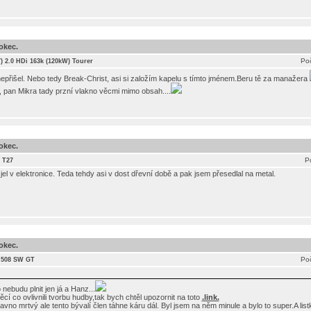
okec.
Poč
7) 2.0 HDi 163k (120kW) Tourer
epřišel. Nebo tedy Break-Christ, asi si založím kapelu s tímto jménem.Beru tě za manažera
 pan Mikra tady przní vlakno věcmi mimo obsah....
okec.
P
 T27
el v elektronice. Teda tehdy asi v dost dřevní době a pak jsem přesedlal na metal.
okec.
Poč
 508 SW GT
o nebudu plnit jen já a Hanz...
í co ovlivnili tvorbu hudby,tak bych chtěl upozornit na toto
.link.
davno mrtvý ale tento bývalí člen táhne káru dál. Byl jsem na něm minule a bylo to super.A list