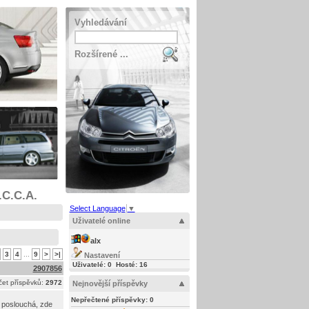
Vyhledávání
Rozšírené ...
.C.C.A.
Select Language
▼
Uživatelé online
alx
3
4
...
9
>
>|
Nastavení
Uživatelé: 0 Hosté: 16
2907856
et příspěvků:
2972
Nejnovější příspěvky
Nepřečtené příspěvky:
0
o poslouchá, zde