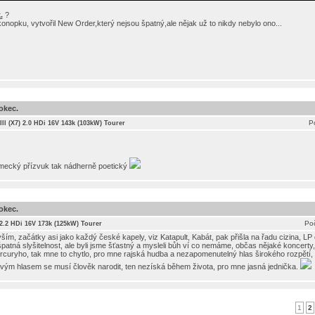
.
?
konopku, vytvořil New Order,který nejsou špatný,ale nějak už to nikdy nebylo ono...
okec.
P
III (X7) 2.0 HDi 16V 143k (103kW) Tourer
ěmecký přízvuk tak nádherně poetický
okec.
Poč
) 2.2 HDi 16V 173k (125kW) Tourer
ším, začátky asi jako každý české kapely, viz Katapult, Kabát, pak přišla na řadu cizina, LP
patná slyšitelnost, ale byli jsme šťastný a mysleli bůh ví co nemáme, občas nějaké koncerty
curyho, tak mne to chytlo, pro mne rajská hudba a nezapomenutelný hlas širokého rozpětí, 
akovým hlasem se musí člověk narodit, ten nezíská během života, pro mne jasná jednička.
1
2