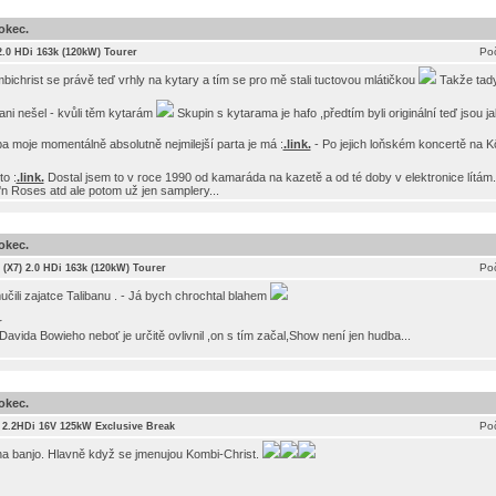
okec.
Poč
 2.0 HDi 163k (120kW) Tourer
bichrist se právě teď vrhly na kytary a tím se pro mě stali tuctovou mlátičkou
Takže tady
ani nešel - kvůli těm kytarám
Skupin s kytarama je hafo ,předtím byli originální teď jsou ja
 moje momentálně absolutně nejmilejší parta je má :
.link.
- Po jejich loňském koncertě na K
o :
.link.
Dostal jsem to v roce 1990 od kamaráda na kazetě a od té doby v elektronice lítám.
'n Roses atd ale potom už jen samplery...
okec.
Poč
I (X7) 2.0 HDi 163k (120kW) Tourer
čili zajatce Talibanu . - Já bych chrochtal blahem
r
i Davida Bowieho neboť je určitě ovlivnil ,on s tím začal,Show není jen hudba...
okec.
Poč
I 2.2HDi 16V 125kW Exclusive Break
i na banjo. Hlavně když se jmenujou Kombi-Christ.