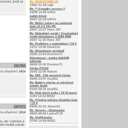
ování, jestli se
Re: ROZCESTNÍK C5
19/02 21:18 najk
Re: ** Vypadky serveru **
03/08 14:28 milne
zadek klesá
30/07 22:26 b007k
Re: Běžící sahary po zamknutí
auta c5 2.0 16v RC
20/07 12:07 Hanz 397
Re: Nízkotlaký ventil / Vysokotlaký
ventil klimatizace 2.0HDI RHR
20/07 11:35 Hanz 397
Re: Problémy s autorádiem / C5 II
12/12 14:45 DaveLbc
Re: Klimatizace nechladí
25/06 13:54 Domino71
Klimatizace - trubka 6460HR
náhrada
06/06 20:50 Domino71
2907865
Chyba P15A3
et příspěvků:
1814
20/05 22:05 Rahart
Re: FAP - Filtr pevných částic
05/05 23:07 eisy811
Re: Battery charge or electrical
supply faulty
01/05 09:16 eisy811
Re: Páté dveře kufru / C5 III tourer
11/04 14:53 MS02
Re: Výměna ložiska předního kola
/ C5 II
2907872
09/04 22:33 James01
Re: Servisy - Olomoucko
et příspěvků:
1814
08/04 09:59 LadesFCB
Re: Ostřikovače
07/04 14:59 MS02
o, ale i zahráno a
 jeho hudbě začalo