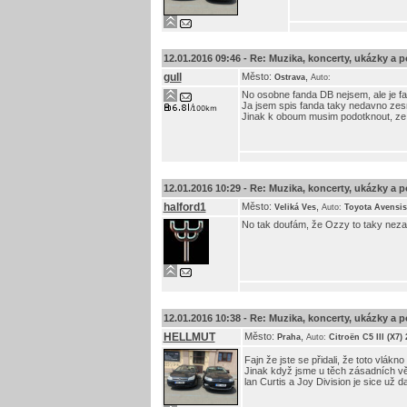
12.01.2016 09:46 -
Re: Muzika, koncerty, ukázky a p
gull
Město:
,
Ostrava
Auto:
No osobne fanda DB nejsem, ale je fak
Ja jsem spis fanda taky nedavno zes
Jinak k oboum musim podotknout, ze 
12.01.2016 10:29 -
Re: Muzika, koncerty, ukázky a p
halford1
Město:
,
Veliká Ves
Auto:
Toyota Avensis
No tak doufám, že Ozzy to taky nezab
12.01.2016 10:38 -
Re: Muzika, koncerty, ukázky a p
HELLMUT
Město:
,
Praha
Auto:
Citroën C5 III (X7)
Fajn že jste se přidali, že toto vlákno
Jinak když jsme u těch zásadních věc
lan Curtis a Joy Division je sice už d