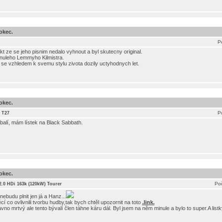
okec.
P
t ze se jeho pisnim nedalo vyhnout a byl skutecny original.
nuleho Lemmyho Kilmistra.
se vzhledem k svemu stylu zivota dozily uctyhodnych let.
okec.
P
 T27
alí, mám lístek na Black Sabbath.
okec.
Poč
 2.0 HDi 163k (120kW) Tourer
 nebudu plnit jen já a Hanz...
í co ovlivnili tvorbu hudby,tak bych chtěl upozornit na toto
.link.
avno mrtvý ale tento bývalí člen táhne káru dál. Byl jsem na něm minule a bylo to super.A listk