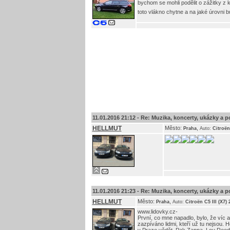
bychom se mohli podělit o zážitky z
toto vlákno chytne a na jaké úrovni 
11.01.2016 21:12 -
Re: Muzika, koncerty, ukázky a p
HELLMUT
Město:
,
Praha
Auto:
Citroën
11.01.2016 21:23 -
Re: Muzika, koncerty, ukázky a p
HELLMUT
Město:
,
Praha
Auto:
Citroën C5 III (X7)
www.lidovky.cz-
První, co mne napadlo, bylo, že víc 
zazpíváno lidmi, kteří už tu nejsou. 