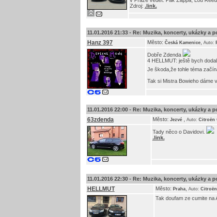
v Praze vědět. Pak Zappa, Lou Reed
Zdroj:
.link.
11.01.2016 21:33 -
Re: Muzika, koncerty, ukázky a p
Hanz 397
Město:
,
Česká Kamenice
Auto:
Dobře Zdenda
4 HELLMUT: ještě bych dodal K
Je škoda,že tohle téma začín
Tak si Mistra Bowieho dáme 
11.01.2016 22:00 -
Re: Muzika, koncerty, ukázky a p
63zdenda
Město:
,
Jezvé
Auto:
Citroën 
Tady něco o Davidovi.
.link.
11.01.2016 22:30 -
Re: Muzika, koncerty, ukázky a p
HELLMUT
Město:
,
Praha
Auto:
Citroën
Tak doufam ze cumite na Ar