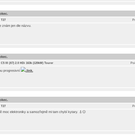
okec.
P
 T27
le znám jen dle názvu.
okec.
Poč
 C5 III (X7) 2.0 HDi 163k (120kW) Tourer
chu progresivní
.link.
okec.
P
 T27
 mě moc elektroniky a samozřejmě mi tam chybí kytary. 🎸😊