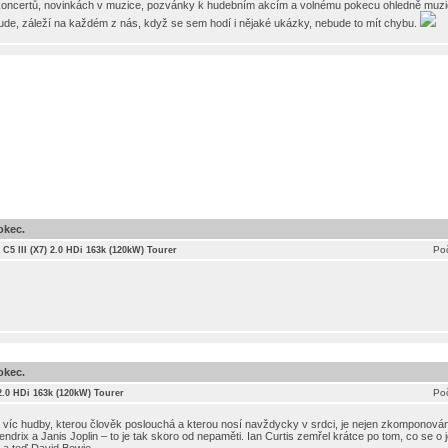
 koncertů, novinkách v muzice, pozvánky k hudebním akcím a volnému pokecu ohledně muzicír
bude, záleží na každém z nás, když se sem hodí i nějaké ukázky, nebude to mít chybu.
okec.
Poč
 C5 III (X7) 2.0 HDi 163k (120kW) Tourer
okec.
Poč
 2.0 HDi 163k (120kW) Tourer
a víc hudby, kterou člověk poslouchá a kterou nosí navždycky v srdci, je nejen zkomponován
Hendrix a Janis Joplin – to je tak skoro od nepaměti. Ian Curtis zemřel krátce po tom, co se o