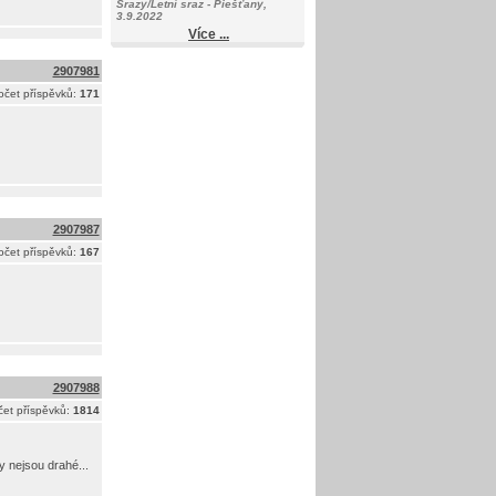
Srazy/Letní sraz - Piešťany,
3.9.2022
Více ...
2907981
očet příspěvků:
171
2907987
očet příspěvků:
167
2907988
et příspěvků:
1814
y nejsou drahé...