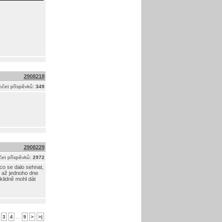
2908218
očet příspěvků:
349
2908229
et příspěvků:
2972
 co se dalo sehnat,
, až jednoho dne
klidně mohl dát
3
4
...
9
>
>|