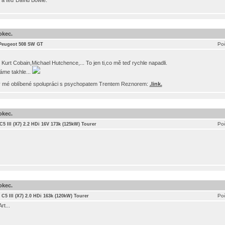
 a teď David Bowie.
okec.
Poč
Peugeot 508 SW GT
urt Cobain,Michael Hutchence,... To jen ti,co mě teď rychle napadli.
áme takhle...
v mé oblíbené spolupráci s psychopatem Trentem Reznorem:
.link.
okec.
Poč
C5 III (X7) 2.2 HDi 16V 173k (125kW) Tourer
okec.
Poč
 C5 III (X7) 2.0 HDi 163k (120kW) Tourer
t...