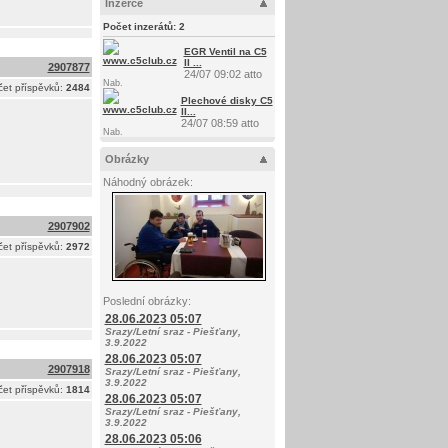
Inzerce
Počet inzerátů:
2
EGR Ventil na C5
II ...
2907877
24/07 09:02 atto
Nab.
et příspěvků:
2484
Plechové disky C5
II...
24/07 08:59 atto
Nab.
Obrázky
Náhodný obrázek:
2907902
et příspěvků:
2972
Poslední obrázky:
28.06.2023 05:07
Srazy/Letní sraz - Piešťany,
3.9.2022
28.06.2023 05:07
2907918
Srazy/Letní sraz - Piešťany,
3.9.2022
et příspěvků:
1814
28.06.2023 05:07
Srazy/Letní sraz - Piešťany,
3.9.2022
28.06.2023 05:06