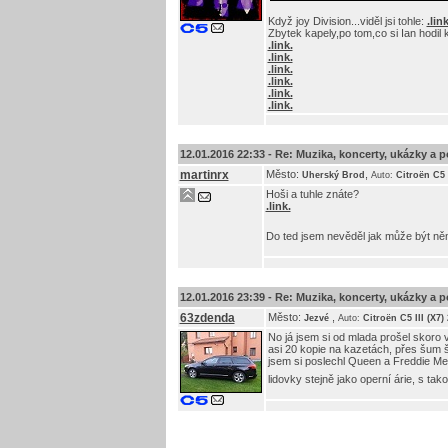
Když joy Division...viděl jsi tohle:
.link
Zbytek kapely,po tom,co si Ian hodil 
.link.
.link.
.link.
.link.
.link.
.link.
12.01.2016 22:33 -
Re: Muzika, koncerty, ukázky a p
martinrx
Město:
,
Uherský Brod
Auto:
Citroën C5 
Hoši a tuhle znáte?
.link.
Do ted jsem nevěděl jak může být n
12.01.2016 23:39 -
Re: Muzika, koncerty, ukázky a p
63zdenda
Město:
,
Jezvé
Auto:
Citroën C5 III (X7
No já jsem si od mlada prošel skoro v
asi 20 kopie na kazetách, přes šum š
jsem si poslechl Queen a Freddie Mer
lidovky stejně jako operní árie, s t