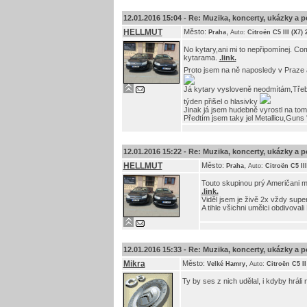
12.01.2016 15:04 -
Re: Muzika, koncerty, ukázky a p
HELLMUT
Město:
,
Praha
Auto:
Citroën C5 III (X7)
No kytary,ani mi to nepřipomínej. Com
kytarama.
.link.
Proto jsem na ně naposledy v Praze 
Já kytary vysloveně neodmítám,Třeba
týden přišel o hlasivky
Jinak já jsem hudebně vyrostl na tomt
Předtím jsem taky jel Metallicu,Guns 
12.01.2016 15:22 -
Re: Muzika, koncerty, ukázky a p
HELLMUT
Město:
,
Praha
Auto:
Citroën C5 II
Touto skupinou prý Američani mu
.link.
Viděl jsem je živě 2x vždy supe
A tihle všichni umělci obdivoval
12.01.2016 15:33 -
Re: Muzika, koncerty, ukázky a p
Mikra
Město:
,
Velké Hamry
Auto:
Citroën C5 I
Ty by ses z nich udělal, i kdyby hrál