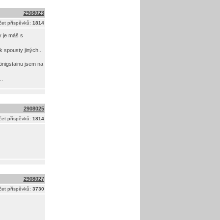
2908023
et příspěvků:
1814
 je máš s
k spousty jiných...
önigstainu jsem na
..
2908025
et příspěvků:
1814
2908027
et příspěvků:
3730