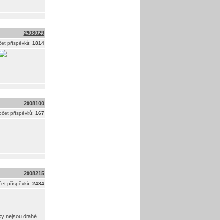
2908029
et příspěvků:
1814
2908100
očet příspěvků:
167
2908215
et příspěvků:
2484
ky nejsou drahé...