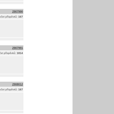
2907990
očet příspěvků:
167
2907991
et příspěvků:
1814
2908012
očet příspěvků:
167