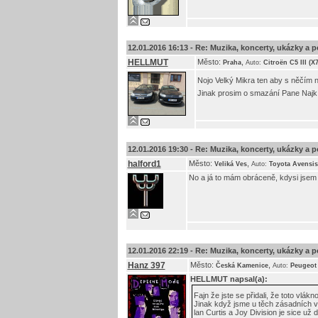
12.01.2016 16:13 -
Re: Muzika, koncerty, ukázky a p
HELLMUT
Město:
,
Praha
Auto:
Citroën C5 III (X
Nojo Velký Mikra ten aby s něčím n
Jinak prosim o smazání Pane Najk,
12.01.2016 19:30 -
Re: Muzika, koncerty, ukázky a p
halford1
Město:
,
Veliká Ves
Auto:
Toyota Avensis
No a já to mám obráceně, kdysi jsem j
12.01.2016 22:19 -
Re: Muzika, koncerty, ukázky a p
Hanz 397
Město:
,
Česká Kamenice
Auto:
Peugeot
HELLMUT
napsal(a):
Fajn že jste se přidali, že toto vlákn
Jinak když jsme u těch zásadních věc
lan Curtis a Joy Division je sice už 