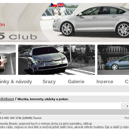
ánky & návody
Srazy
Galerie
Inzerce
C
 diskuze
/
Muzika, koncerty, ukázky a pokec.
1
2
.
Poč
) 2.2 HDi 16V 173k (125kW) Tourer
avida Bowie, poprosil bych o minutu ticha za jeho památku, děkuji.
ziku rádo, nejsou to dva lidé a možná ještě další dva, akorát někdo hudbou žije a další ji rád