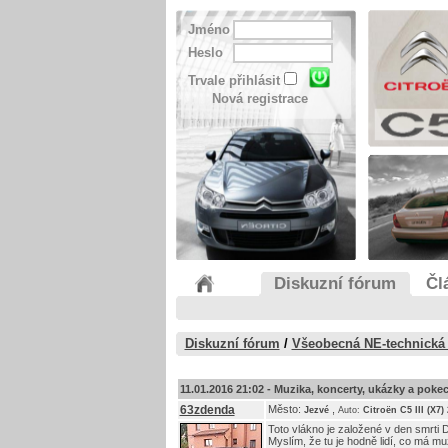
Jméno
Heslo
Trvale přihlásit
Nová registrace
Diskuzní fórum
Čl
Diskuzní fórum
/
Všeobecná NE-technická
11.01.2016 21:02 -
Muzika, koncerty, ukázky a pokec
63zdenda
Město:
,
Jezvé
Auto:
Citroën C5 III (X7
Toto vlákno je založené v den smrti D
Myslím, že tu je hodně lidí, co má mu