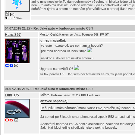
ani to mne neoslovilo.To dám dohromady všechny tři biturba jedno už je,
není - to auto má dost už udělané odemne - jen zkontrolovat v jakém je
dořeším v týdnu a potom se nechám přesvědčovat o prodeji části voz
04.07.2015 21:27 -
Re: Jaké auto v budoucnu místo C5 ?
Hanz 397
Město:
,
Česká Kamenice
Auto:
Peugeot 508 SW GT
jumep
napsal(a):
vy este mozete c6, ale co mam ja hovorit?
pre mna nahrada uz neexistuje
najskor si dovlecem nejaku ameriku
Upgrade na novější C6
Já tak pořešil C5... X7 jsem nechtěl-nelíbí se mi,tak jsem pořídil 
04.07.2015 21:50 -
Re: Jaké auto v budoucnu místo C5 ?
Luki_C5
Město:
,
Holešov
Auto:
C6 2.7 HDI Exclusive
artsvec
napsal(a):
V šuplíku mám náhradní mobil Nokia E52, protože jiný nechci. S
Já se teď po 5 letech smartphonu vratil zpet k E52 a maximální 
Adekvátní náhrada za C5 neni a asi nebude. Vsechno ted delaji 
Jak rikaji kluci jedine si odlozit nejaky pekny kousek.