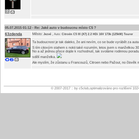
05.07.2015 01:12 -
Re: Jaké auto v budoucnu místo C5 ?
63zdenda
Město:
,
Jezvé
Auto:
Citroën C5 III (X7) 2.2 HDi 16V 173k (125kW) Tourer
Ta budoucnost je tak daleko, že ani nevím, co se bude vyrábět za aut
S tím citovým stahem s nokii také rozumím, letos jsem s manželkou 30 le
No a až jednou přece dojde k rozhodnutí, tak svoláme rodinnou poradu
sdělí manželka.
Ale myslím, že zůstanu u Francouzů, Citroen nebo Pažout, no člověk m
© 2007-2017 :: by c5club,optimalizováno pro rozlišení 102