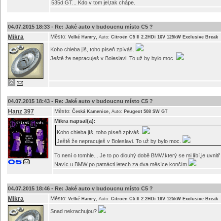
535d GT... Kdo v tom jel,tak chápe.
04.07.2015 18:33 -
Re: Jaké auto v budoucnu místo C5 ?
Mikra
Město:
,
Velké Hamry
Auto:
Citroën C5 II 2.2HDi 16V 125kW Exclusive Break
Koho chleba jíš, toho píseň zpíváš.
Ještě že nepracuješ v Boleslavi. To už by bylo moc.
04.07.2015 18:43 -
Re: Jaké auto v budoucnu místo C5 ?
Hanz 397
Město:
,
Česká Kamenice
Auto:
Peugeot 508 SW GT
Mikra
napsal(a):
Koho chleba jíš, toho píseň zpíváš.
Ještě že nepracuješ v Boleslavi. To už by bylo moc.
To není o tomhle... Je to po dlouhý době BMW,který se mi líbí,je uvnit
Navíc u BMW po patnácti letech za dva měsíce končím
04.07.2015 18:46 -
Re: Jaké auto v budoucnu místo C5 ?
Mikra
Město:
,
Velké Hamry
Auto:
Citroën C5 II 2.2HDi 16V 125kW Exclusive Break
Snad nekrachujou?