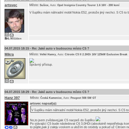
artsvec
Město:
,
Sušice
Auto:
Opel Insignia Country Tourer 1.6 16V - 200 koní
V šuplíku mám náhradní mobil Nokia E52, protože jiný nechci. S C5 to 
04.07.2015 18:15 -
Re: Jaké auto v budoucnu místo C5 ?
Mikra
Město:
,
Velké Hamry
Auto:
Citroën C5 II 2.2HDi 16V 125kW Exclusive Break
Správný přístup.
04.07.2015 18:29 -
Re: Jaké auto v budoucnu místo C5 ?
Hanz 397
Město:
,
Česká Kamenice
Auto:
Peugeot 508 SW GT
artsvec
napsal(a):
V šuplíku mám náhradní mobil Nokia E52, protože jiný nechci. S C5 to
No,to jsem zvědavej,jak C5 nacpeš do šuplíku
Po stávající C5 bude následovat C6 3,0HDi (absolutně nepotřebuju komb
to půjde,pak jí zaleju voskem a uložím do stodoly a pokud už Citroen 