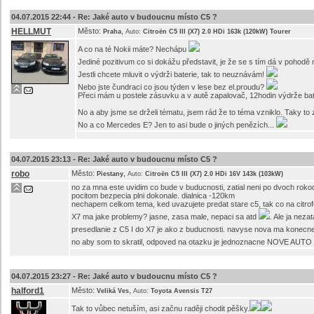
04.07.2015 22:44 -
Re: Jaké auto v budoucnu místo C5 ?
HELLMUT
Město:
,
Praha
Auto:
Citroën C5 III (X7) 2.0 HDi 163k (120kW) Tourer
A co na té Nokii máte? Nechápu
Jediné pozitivum co si dokážu představit, je že se s tím dá v pohodě
Jestli chcete mluvit o výdrži baterie, tak to neuznávám!
Nebo jste čundraci co jsou týden v lese bez el.proudu?
Přeci mám u postele zásuvku a v autě zapalovač, 12hodin výdrže bate
No a aby jsme se drželi tématu, jsem rád že to téma vzniklo. Taky t
No a co Mercedes E? Jen to asi bude o jiných penězích...
04.07.2015 23:13 -
Re: Jaké auto v budoucnu místo C5 ?
robo
Město:
,
Piestany
Auto:
Citroën C5 III (X7) 2.0 HDi 16V 143k (103kW)
no za mna este uvidim co bude v buducnosti, zatial neni po dvoch roko
pocitom bezpecia plni dokonale. dialnica -120km
nechapem celkom tema, ked uvazujete predat stare c5, tak co na citrof
X7 ma jake problemy? jasne, zasa male, nepaci sa atd
. Ale ja neza
presedlanie z C5 I do X7 je ako z buducnosti. navyse nova ma konecne
no aby som to skratil, odpoved na otazku je jednoznacne NOVE AUTO
04.07.2015 23:27 -
Re: Jaké auto v budoucnu místo C5 ?
halford1
Město:
,
Veliká Ves
Auto:
Toyota Avensis T27
Tak to vůbec netuším, asi začnu raději chodit pěšky.