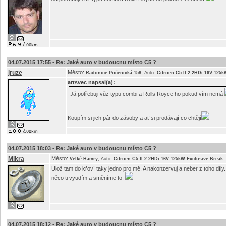
04.07.2015 17:55 -
Re: Jaké auto v budoucnu místo C5 ?
jruze
Město:
,
Radonice Počenická 158
Auto:
Citroën C5 II 2.2HDi 16V 125k
artsvec
napsal(a):
Já potřebuji vůz typu combi a Rolls Royce ho pokud vím nemá
Koupím si jich pár do zásoby a ať si prodávají co chtějí
04.07.2015 18:03 -
Re: Jaké auto v budoucnu místo C5 ?
Mikra
Město:
,
Velké Hamry
Auto:
Citroën C5 II 2.2HDi 16V 125kW Exclusive Break
Ulož tam do křoví taky jedno pro mě. A nakonzervuj a neber z toho dí
něco ti vyudím a směníme to.
04.07.2015 18:12 -
Re: Jaké auto v budoucnu místo C5 ?