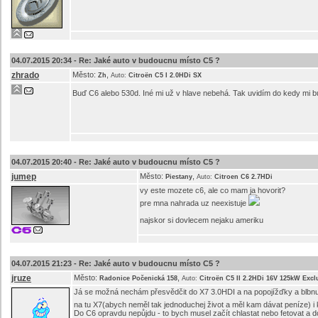
04.07.2015 20:34 -
Re: Jaké auto v budoucnu místo C5 ?
zhrado
Město:
,
Zh
Auto:
Citroën C5 I 2.0HDi SX
Buď C6 alebo 530d. Iné mi už v hlave nebehá. Tak uvidím do kedy mi bu
04.07.2015 20:40 -
Re: Jaké auto v budoucnu místo C5 ?
jumep
Město:
,
Piestany
Auto:
Citroen C6 2.7HDi
vy este mozete c6, ale co mam ja hovorit?
pre mna nahrada uz neexistuje
najskor si dovlecem nejaku ameriku
04.07.2015 21:23 -
Re: Jaké auto v budoucnu místo C5 ?
jruze
Město:
,
Radonice Počenická 158
Auto:
Citroën C5 II 2.2HDi 16V 125kW Excl
Já se možná nechám přesvědčit do X7 3.0HDI a na popojížďky a blbnut
na tu X7(abych neměl tak jednoduchej život a měl kam dávat peníze) 
Do C6 opravdu nepůjdu - to bych musel začít chlastat nebo fetovat a do