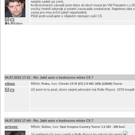
netahá zadek po zemi.
Kvůli technické závadě jsem letos do lázní musel jet VW Pasatem r.v.2
vozíky hodně odstrojit a ostatní zavazadla zredukovat. Najednou táta vi
cesta pro mou krční páteř nepohodlná.
Piště jestli uvažujete o nějakém nástupci vaší C5.
04.07.2015 17:21 -
Re: Jaké auto v budoucnu místo C5 ?
vilous
Město:
,
Praha
Auto:
Citroën C5 III (X7) 2.0 HDi 163k (120kW) Tourer
Už jsem to tu psal, skoro stejné pérování má Rolls-Royce. 1976 koupili o
04.07.2015 17:44 -
Re: Jaké auto v budoucnu místo C5 ?
artsvec
Město:
,
Sušice
Auto:
Opel Insignia Country Tourer 1.6 16V - 200 koní
Já potřebuji vůz typu combi a Rolls Royce ho pokud vím nemá