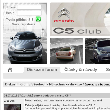
Jméno
Heslo
Trvale přihlásit
Nová registrace
Diskuzní fórum
Články & návody
S
Diskuzní fórum
/
Všeobecná NE-technická diskuze
/
Jaké auto v budou
04.07.2015 17:01 -
Jaké auto v budoucnu místo C5 ?
artsvec
Město:
,
Sušice
Auto:
Opel Insignia Country Tourer 1.6 16V - 200 koní
Existuje nějaké auto, které by mi mohlo nahradit mou C5 I ?
Je pohodlná, pro snažší vystupování si ji mohu zvednout, když jedu do