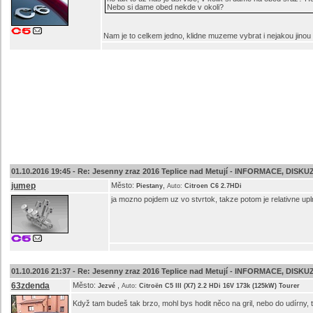
Nebo si dame obed nekde v okoli?
Nam je to celkem jedno, klidne muzeme vybrat i nejakou jinou
01.10.2016 19:45 -
Re: Jesenny zraz 2016 Teplice nad Metují - INFORMACE, DISKU
jumep
Město:
,
Piestany
Auto:
Citroen C6 2.7HDi
ja mozno pojdem uz vo stvrtok, takze potom je relativne upl
01.10.2016 21:37 -
Re: Jesenny zraz 2016 Teplice nad Metují - INFORMACE, DISKU
63zdenda
Město:
,
Jezvé
Auto:
Citroën C5 III (X7) 2.2 HDi 16V 173k (125kW) Tourer
Když tam budeš tak brzo, mohl bys hodit něco na gril, nebo do udírny