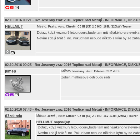
02.10.2016 00:21 -
Re: Jesenny zraz 2016 Teplice nad Metují - INFORMACE, DISKU
HELLMUT
Město:
,
Praha
Auto:
Citroën C5 III (X7) 2.0 HDi 163k (120kW) Tourer
Dotaz, když vezmu 9 letou dceru,bude tam mít nějakého vrstevnika 
Nevím zda jí brát či ne. Pokud tam nebude někdo s kým by se zabavi
02.10.2016 00:25 -
Re: Jesenny zraz 2016 Teplice nad Metují - INFORMACE, DISKU
jumep
Město:
,
Piestany
Auto:
Citroen C6 2.7HDi
zober, mathesove deti budu radi
02.10.2016 07:43 -
Re: Jesenny zraz 2016 Teplice nad Metují - INFORMACE, DISKU
63zdenda
Město:
,
Jezvé
Auto:
Citroën C5 III (X7) 2.2 HDi 16V 173k (125kW) Tourer
HELLMUT
napsal(a):
Dotaz, když vezmu 9 letou dceru,bude tam mít nějakého vrstevnika
Nevím zda jí brát či ne. Pokud tam nebude někdo s kým by se zabav