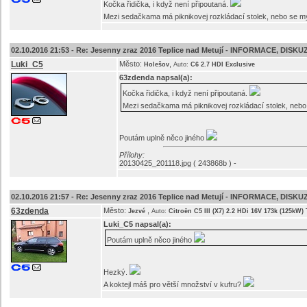
Kočka řidička, i když není připoutaná.
Mezi sedačkama má piknikovej rozkládací stolek, nebo se 
02.10.2016 21:53 -
Re: Jesenny zraz 2016 Teplice nad Metují - INFORMACE, DISKU
Luki_C5
Město:
,
Holešov
Auto:
C6 2.7 HDI Exclusive
63zdenda
napsal(a):
Kočka řidička, i když není připoutaná.
Mezi sedačkama má piknikovej rozkládací stolek, neb
Poutám uplně něco jiného
Přílohy:
20130425_201118.jpg ( 243868b ) -
02.10.2016 21:57 -
Re: Jesenny zraz 2016 Teplice nad Metují - INFORMACE, DISKU
63zdenda
Město:
,
Jezvé
Auto:
Citroën C5 III (X7) 2.2 HDi 16V 173k (125kW)
Luki_C5
napsal(a):
Poutám uplně něco jiného
Hezký.
A koktejl máš pro větší množství v kufru?