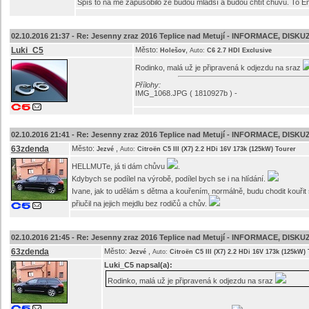
Spíš to na mě zapůsobilo že budou mladší a budou chtít chůvu. To
02.10.2016 21:37 -
Re: Jesenny zraz 2016 Teplice nad Metují - INFORMACE, DISKU
Luki_C5
Město:
,
Holešov
Auto:
C6 2.7 HDI Exclusive
Rodinko, malá už je připravená k odjezdu na sraz
Přílohy:
IMG_1068.JPG ( 1810927b ) -
02.10.2016 21:41 -
Re: Jesenny zraz 2016 Teplice nad Metují - INFORMACE, DISKU
63zdenda
Město:
,
Jezvé
Auto:
Citroën C5 III (X7) 2.2 HDi 16V 173k (125kW) Tourer
HELLMUTe, já ti dám chůvu
.
Kdybych se podílel na výrobě, podílel bych se i na hlídání.
Ivane, jak to udělám s dětma a kouřením, normálně, budu chodit kouři
přiučil na jejich mejdlu bez rodičů a chův.
02.10.2016 21:45 -
Re: Jesenny zraz 2016 Teplice nad Metují - INFORMACE, DISKU
63zdenda
Město:
,
Jezvé
Auto:
Citroën C5 III (X7) 2.2 HDi 16V 173k (125kW)
Luki_C5
napsal(a):
Rodinko, malá už je připravená k odjezdu na sraz