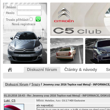
Jméno
Heslo
Trvale přihlásit
Nová registrace
Diskuzní fórum
Články & návody
S
Diskuzní fórum
/
Srazy
/
Jesenny zraz 2016 Teplice nad Metují - INFORMAC
01.10.2016 18:43 -
Re: Jesenny zraz 2016 Teplice nad Metují - INFORMACE, DISKU
Luki_C5
Město:
,
Holešov
Auto:
C6 2.7 HDI Exclusive
alx
napsal(a):
no tak to uz nas je asi vice, v kolik si dame na obed sraz? 