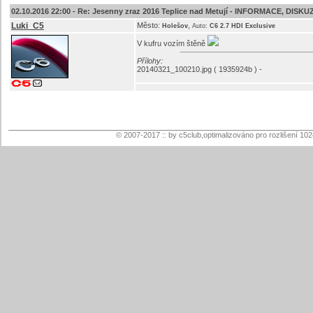
02.10.2016 22:00 -
Re: Jesenny zraz 2016 Teplice nad Metují - INFORMACE, DISKU
Luki_C5
Město:
,
Holešov
Auto:
C6 2.7 HDI Exclusive
V kufru vozím štěně
Přílohy:
20140321_100210.jpg ( 1935924b ) -
© 2007-2017 :: by c5club,optimalizováno pro rozlišení 10