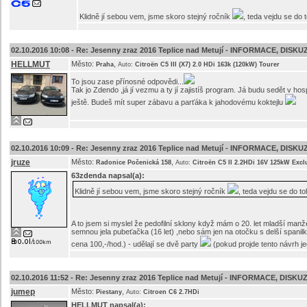
Klidně jí sebou vem, jsme skoro stejný ročník
, teda vejdu se do 
02.10.2016 10:08 -
Re: Jesenny zraz 2016 Teplice nad Metují - INFORMACE, DISKU
HELLMUT
Město:
,
Praha
Auto:
Citroën C5 III (X7) 2.0 HDi 163k (120kW) Tourer
To jsou zase přínosné odpovědi...
Tak jo Zdendo ,já jí vezmu a ty jí zajistíš program. Já budu sedět v h
ještě. Budeš mít super zábavu a parťáka k jahodovému koktejlu
02.10.2016 10:09 -
Re: Jesenny zraz 2016 Teplice nad Metují - INFORMACE, DISKU
jruze
Město:
,
Radonice Počenická 158
Auto:
Citroën C5 II 2.2HDi 16V 125kW Excl
63zdenda
napsal(a):
Klidně jí sebou vem, jsme skoro stejný ročník
, teda vejdu se do to
A to jsem si myslel že pedofilní sklony když mám o 20. let mladší manže
semnou jela pubeťačka (16 let) ,nebo sám jen na otočku s delší spanilk
cena 100,-/hod.) - udělají se dvě party
(pokud projde tento návrh je
02.10.2016 11:52 -
Re: Jesenny zraz 2016 Teplice nad Metují - INFORMACE, DISKU
jumep
Město:
,
Piestany
Auto:
Citroen C6 2.7HDi
HELLMUT
napsal(a):