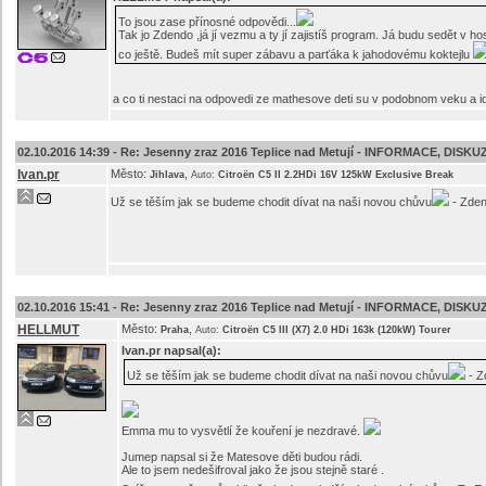
To jsou zase přínosné odpovědi...
Tak jo Zdendo ,já jí vezmu a ty jí zajistíš program. Já budu sedět v 
co ještě. Budeš mít super zábavu a parťáka k jahodovému koktejlu
a co ti nestaci na odpovedi ze mathesove deti su v podobnom veku a i
02.10.2016 14:39 -
Re: Jesenny zraz 2016 Teplice nad Metují - INFORMACE, DISKU
Ivan.pr
Město:
,
Jihlava
Auto:
Citroën C5 II 2.2HDi 16V 125kW Exclusive Break
Už se těším jak se budeme chodit dívat na naši novou chůvu
- Zdend
02.10.2016 15:41 -
Re: Jesenny zraz 2016 Teplice nad Metují - INFORMACE, DISKU
HELLMUT
Město:
,
Praha
Auto:
Citroën C5 III (X7) 2.0 HDi 163k (120kW) Tourer
Ivan.pr
napsal(a):
Už se těším jak se budeme chodit dívat na naši novou chůvu
- Z
Emma mu to vysvětlí že kouření je nezdravé.
Jumep napsal si že Matesove děti budou rádi.
Ale to jsem nedešifroval jako že jsou stejně staré .