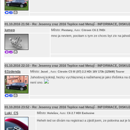
01.10.2016 21:56 -
Re: Jesenny zraz 2016 Teplice nad Metují - INFORMACE, DISKU
jumep
Město:
,
Piestany
Auto:
Citroen C6 2.7HDi
mno ja neviem, pocitam s tym ze chces byt ziv na jaho
01.10.2016 22:10 -
Re: Jesenny zraz 2016 Teplice nad Metují - INFORMACE, DISKU
63zdenda
Město:
,
Jezvé
Auto:
Citroën C5 III (X7) 2.2 HDi 16V 173k (125kW) Tourer
Jahodovej koktejl, hezky vychlazenej a našlehanej je jako třešinka na 
není ono.
01.10.2016 23:52 -
Re: Jesenny zraz 2016 Teplice nad Metují - INFORMACE, DISKU
Luki_C5
Město:
,
Holešov
Auto:
C6 2.7 HDI Exclusive
Heheh ted se dívám na registraci a zjistil jsem, ze polovina aut j