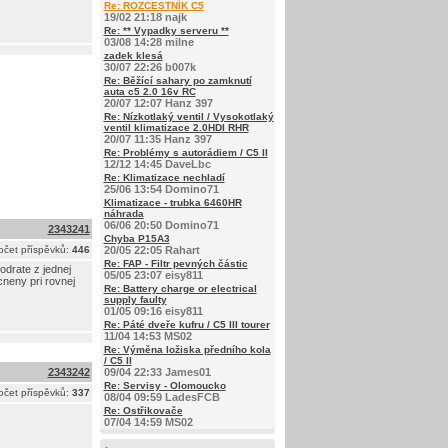
Re: ROZCESTNÍK C5
19/02 21:18 najk
Re: ** Vypadky serveru **
03/08 14:28 milne
zadek klesá
30/07 22:26 b007k
Re: Běžící sahary po zamknutí
auta c5 2.0 16v RC
20/07 12:07 Hanz 397
Re: Nízkotlaký ventil / Vysokotlaký
ventil klimatizace 2.0HDI RHR
20/07 11:35 Hanz 397
Re: Problémy s autorádiem / C5 II
12/12 14:45 DaveLbc
Re: Klimatizace nechladí
25/06 13:54 Domino71
Klimatizace - trubka 6460HR
náhrada
06/06 20:50 Domino71
2343241
Chyba P15A3
očet příspěvků:
446
20/05 22:05 Rahart
Re: FAP - Filtr pevných částic
odrate z jednej
05/05 23:07 eisy811
neny pri rovnej
Re: Battery charge or electrical
supply faulty
01/05 09:16 eisy811
Re: Páté dveře kufru / C5 III tourer
11/04 14:53 MS02
Re: Výměna ložiska předního kola
/ C5 II
2343242
09/04 22:33 James01
Re: Servisy - Olomoucko
očet příspěvků:
337
08/04 09:59 LadesFCB
Re: Ostřikovače
07/04 14:59 MS02