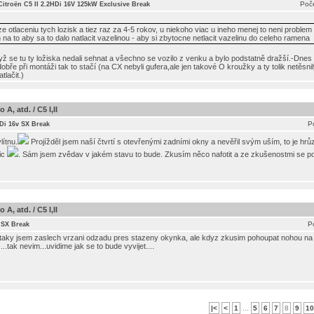
Poče
Citroën C5 II 2.2HDi 16V 125kW Exclusive Break
otlaceniu tych lozisk a tiez raz za 4-5 rokov, u niekoho viac u ineho menej to neni problem rie
a to aby sa to dalo natlacit vazelinou - aby si zbytocne netlacit vazelinu do celeho ramena
yž se tu ty ložiska nedali sehnat a všechno se vozilo z venku a bylo podstatně dražší.-Dnes 
e při montáži tak to stačí (na CX nebyli gufera,ale jen takové O kroužky a ty tolik netěsnily
lačit.)
A, atd. / C5 I,II
P
HDi 16v SX Break
lítnu.
Projížděl jsem naší čtvrtí s otevřenými zadními okny a nevěřil svým uším, to je hrů
ic
. Sám jsem zvědav v jakém stavu to bude. Zkusím něco nafotit a ze zkušenostmi se p
A, atd. / C5 I,II
P
 SX Break
y, taky jsem zaslech vrzani odzadu pres stazeny okynka, ale kdyz zkusim pohoupat nohou n
..tak nevim...uvidime jak se to bude vyvijet....
|<
<
1
...
5
6
7
8
9
10