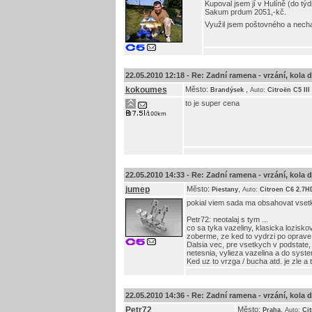
Kupoval jsem jí v Hulíně (do tý
Sakum prdum 2051,-kč.
Využil jsem poštovného a nechal 
22.05.2010 12:18 -
Re: Zadní ramena - vrzání, kola do 
kokoumes
Město:
,
Brandýsek
Auto:
Citroën C5 III
to je super cena
22.05.2010 14:33 -
Re: Zadní ramena - vrzání, kola do 
jumep
Město:
,
Piestany
Auto:
Citroen C6 2.7H
pokial viem sada ma obsahovat vsetk
Petr72: neotalaj s tym ...
co sa tyka vazeliny, klasicka lozisko
zoberme, ze ked to vydrzi po oprave 4 
Dalsia vec, pre vsetkych v podstate
netesnia, vylieza vazelina a do syst
Ked uz to vrzga / bucha atd. je zle a t
22.05.2010 14:36 -
Re: Zadní ramena - vrzání, kola do 
Petr72
Město:
,
Praha
Auto:
Cit