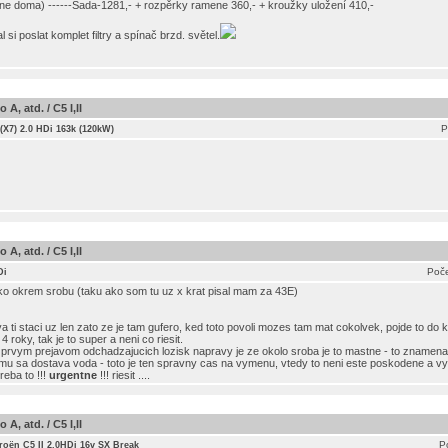
dne doma) ------Sada-1281,- + rozpěrky ramene 360,- + kroužky uložení 410,-
si poslat komplet filtry a spínač brzd. světel.
A, atd. / C5 I,II
P
 (X7) 2.0 HDi 163k (120kW)
A, atd. / C5 I,II
Poče
Di
o okrem srobu (taku ako som tu uz x krat pisal mam za 43E)
va ti staci uz len zato ze je tam gufero, ked toto povoli mozes tam mat cokolvek, pojde to do k
roky, tak je to super a neni co riesit.
, prvym prejavom odchadzajucich lozisk napravy je ze okolo sroba je to mastne - to znamena
emu sa dostava voda - toto je ten spravny cas na vymenu, vtedy to neni este poskodene a vy
reba to !!!
urgentne
!!! riesit ....
A, atd. / C5 I,II
P
roën C5 II 2.0HDi 16v SX Break