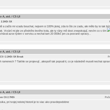
A, atd. / C5 I,II
I 2.2HDi SX
ě a začlo mi vzadu bouchat, nejsem si 100% jistej, zda to šlo ze zadu, ale mělo by to tak být,
ak. Vrzání mi jde ze předního levého kola, ale ty rány mě dost znepokojují, nevím co s tím
echával azse týden v servisu a nechal tam 20 000kč jen za posrané opravy...
A, atd. / C5 I,II
P
 C5 I 2.2HDi SX Break
ramenech ? Takhle se projevují...alespoň tak popsali ti, co je následně museli nechat opravi
A, atd. / C5 I,II
Poče
oen C6 2.7HDi
ika, pri tvojej neistej historii je to viac ako pravdepodobne