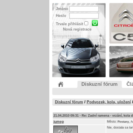
Jméno
Heslo
Trvale přihlásit
Nová registrace
Diskuzní fórum
Čl
Diskuzní fórum
/
Podvozek, kola, uložení
21.04.2010 09:31 -
Re: Zadní ramena - vrzání, kola do 
jumep
Město:
,
Piestany
A
Nie, dostala sa ta