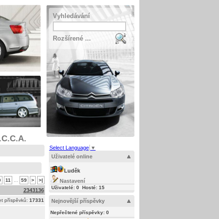
Vyhledávání
Rozšírené ...
.C.C.A.
Select Language
▼
Uživatelé online
Luděk
0
11
...
59
>
>|
Nastavení
Uživatelé: 0 Hosté: 15
2343136
t příspěvků:
17331
Nejnovější příspěvky
Nepřečtené příspěvky:
0