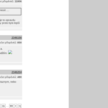
t příspěvků:
11806
sit ....
je to opravdu
 proto bylo lepší
2346156
očet příspěvků:
850
za.
odělím.
2346204
očet příspěvků:
480
a taznym, nebo
11
...
59
>
>|