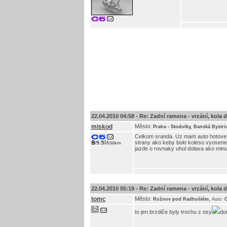
22.04.2010 04:58 -
Re: Zadní ramena - vrzání, kola do 
miskod
Město:
Praha - Stodulky, Banská Bystri
Celkom sranda. Uz mam auto hotove. M
strany ako keby bolo koleso vyosene.
jazde o rovnaky uhol dolava ako minu
22.04.2010 05:19 -
Re: Zadní ramena - vrzání, kola do 
tomc
Město:
,
Rožnov pod Radhoštěm
Auto:
C
to jen brzdiče byly trochu z osy
dou