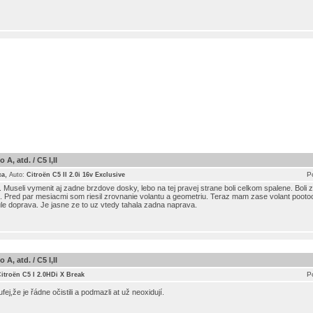
A, atd. / C5 I,II
,
P
ca
Auto:
Citroën C5 II 2.0i 16v Exclusive
useli vymenit aj zadne brzdove dosky, lebo na tej pravej strane boli celkom spalene. Boli z
 Pred par mesiacmi som riesil zrovnanie volantu a geometriu. Teraz mam zase volant pootoc
le doprava. Je jasne ze to uz vtedy tahala zadna naprava.
A, atd. / C5 I,II
P
itroën C5 I 2.0HDi X Break
fej,že je řádne očistili a podmazli at už neoxidují.