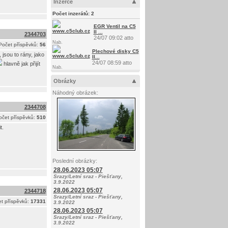
Inzerce
Počet inzerátů:
2
EGR Ventil na C5
II ...
2344703
24/07 09:02 atto
Nab.
Počet příspěvků:
56
Plechové disky C5
 jsou to rány, jako
II...
24/07 08:59 atto
hlavně jak přijít
Nab.
Obrázky
Náhodný obrázek:
2344708
očet příspěvků:
510
t.
Poslední obrázky:
28.06.2023 05:07
Srazy/Letní sraz - Piešťany,
3.9.2022
28.06.2023 05:07
2344718
Srazy/Letní sraz - Piešťany,
t příspěvků:
17331
3.9.2022
28.06.2023 05:07
Srazy/Letní sraz - Piešťany,
3.9.2022