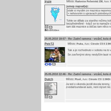
jruze
Město:
,
Radonice Počenická 158
Auto:
jumep
napsal(a):
stale si myslim ze maznica nepomoze 
+ nehovorim o upravach potrebnych n
Tohle se dělalo za starého režimu kd
bezpředmětné - když se to namaže dobř
tam dát maznice a občas tam něco nat
25.05.2010 18:57 -
Re: Zadní ramena - vrzání, kola do 
Petr72
Město:
,
Praha
Auto:
Citroën C5 II 2.0
Tak a je rozhodnuto v sobotu na to v
Se zavřenými okny neslyším lautr n
25.05.2010 22:46 -
Re: Zadní ramena - vrzání, kola do 
Dutch
Město:
,
Plzeň
Auto:
Citroën C5 I 2.0HDi
Ja ted o vikendu jezdil docela teren
zvedat/sundavat auto, neni slyset nic..