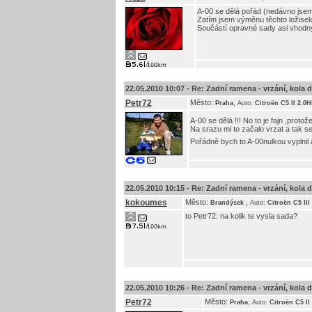
A-00 se dělá pořád (nedávno jsem j
Zatím jsem výměnu těchto ložisek n
Součástí opravné sady asi vhodný
22.05.2010 10:07 -
Re: Zadní ramena - vrzání, kola do 
Petr72
Město:
,
Praha
Auto:
Citroën C5 II 2.0
A-00 se dělá !!! No to je fajn ,proto
Na srazu mi to začalo vrzat a tak 
Pořádně bych to A-00nulkou vyplnil 
22.05.2010 10:15 -
Re: Zadní ramena - vrzání, kola do 
kokoumes
Město:
,
Brandýsek
Auto:
Citroën C5 III
to Petr72: na kolik te vysla sada?
22.05.2010 10:26 -
Re: Zadní ramena - vrzání, kola do 
Petr72
Město:
,
Praha
Auto:
Citroën C5 II