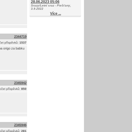
28.06.2023 05:06
Srazy/Letní sraz - Piešťany,
3.9.2022
Více ...
2344719
et příspěvků:
1537
oba origo za babku
2345942
očet příspěvků:
850
2345946
očet příspěvků:
281