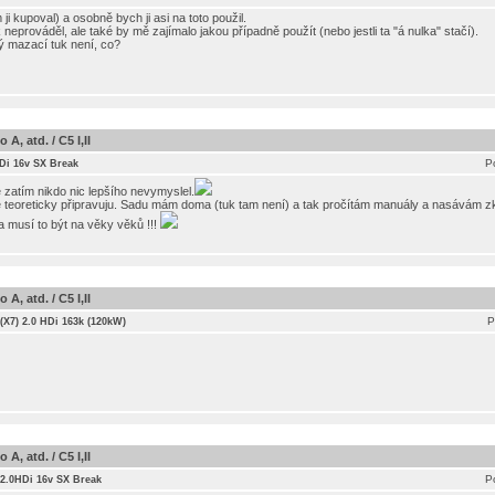
i kupoval) a osobně bych ji asi na toto použil.
eprováděl, ale také by mě zajímalo jakou případně použít (nebo jestli ta "á nulka" stačí).
 mazací tuk není, co?
A, atd. / C5 I,II
P
HDi 16v SX Break
že zatím nikdo nic lepšího nevymyslel.
se teoreticky připravuju. Sadu mám doma (tuk tam není) a tak pročítám manuály a nasávám z
a musí to být na věky věků !!!
A, atd. / C5 I,II
P
 (X7) 2.0 HDi 163k (120kW)
A, atd. / C5 I,II
P
 2.0HDi 16v SX Break