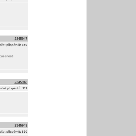
2345947
očet příspěvků:
850
kušenosti.
2345948
očet příspěvků:
111
2345949
očet příspěvků:
850