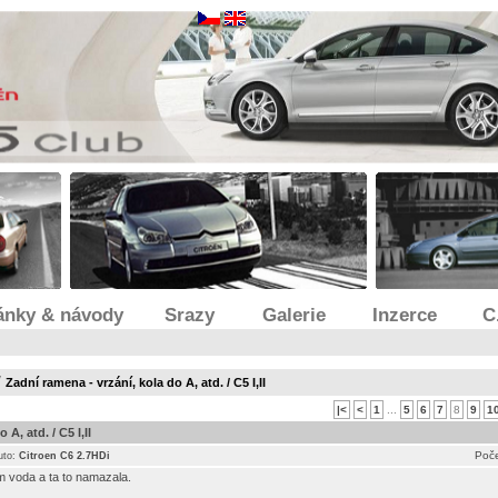
ánky & návody
Srazy
Galerie
Inzerce
C
/
Zadní ramena - vrzání, kola do A, atd. / C5 I,II
|<
<
1
...
5
6
7
8
9
1
A, atd. / C5 I,II
Poče
uto:
Citroen C6 2.7HDi
m voda a ta to namazala.