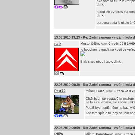
ako som to tu uz x krat pi
.link.
a ked ich vyberes tak toto 
.link.
opravna sada je okolo 1400
13.05.2010 13:23 -
Re: Zadní ramena - vrzání, kola do 
najk
Město:
,
Děčín
Auto:
Citroën C5 II 2.0HD
to bouchání vypadá na kosti ve vpředu
jinak snad něco i tady:
.link.
22.05.2010 09:30 -
Re: Zadní ramena - vrzání, kola do 
Petr72
Město:
,
Praha
Auto:
Citroën C5 II 2
Chtěl bych se zeptat čím mažete 
Je to sice ložisko, ale žádné vel
Použil bych spíš něco na bázi A-
Jde tam spíš o to ,aby se tam ned
22.05.2010 09:59 -
Re: Zadní ramena - vrzání, kola do 
Růža
Město:
,
Horažďovice
Auto:
Citroën 