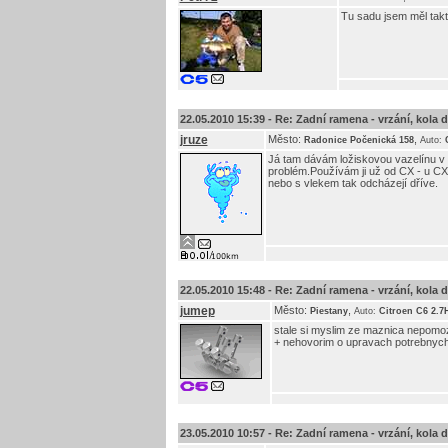
Tu sadu jsem měl tak
22.05.2010 15:39 -
Re: Zadní ramena - vrzání, kola do 
jruze
Město:
,
Radonice Počenická 158
Auto:
Já tam dávám ložiskovou vazelínu v t
problém.Používám ji už od CX - u CX 
nebo s vlekem tak odcházejí dříve.
22.05.2010 15:48 -
Re: Zadní ramena - vrzání, kola do 
jumep
Město:
,
Piestany
Auto:
Citroen C6 2.7
stale si myslim ze maznica nepomoze 
+ nehovorim o upravach potrebnych n
23.05.2010 10:57 -
Re: Zadní ramena - vrzání, kola do 