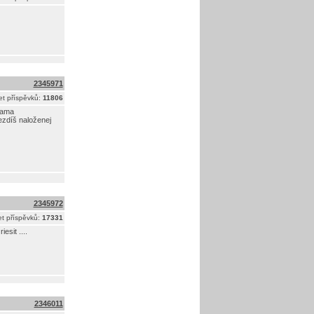
2345971
t příspěvků:
11806
nama
ezdíš naloženej
2345972
t příspěvků:
17331
esit ....
2346011