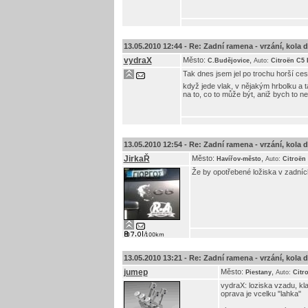
13.05.2010 12:44 -
Re: Zadní ramena - vrzání, kola do 
vydraX
Město:
,
C.Budějovice
Auto:
Citroën C5 
Tak dnes jsem jel po trochu horší cest
když jede vlak, v nějakým hrbolku a t
na to, co to může být, aniž bych to n
13.05.2010 12:54 -
Re: Zadní ramena - vrzání, kola do 
JirkaŘ
Město:
,
Havířov-město
Auto:
Citroën
Že by opotřebené ložiska v zadních 
13.05.2010 13:21 -
Re: Zadní ramena - vrzání, kola do 
jumep
Město:
,
Piestany
Auto:
Citr
vydraX: loziska vzadu, klas
oprava je vcelku "lahka"