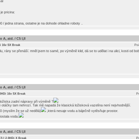
sal
je pricina:
 / jedna strana, ostatne je na dohode ohladne roboty ..
A, atd. / C5 I,II
Poč
i 16v SX Break
, rány se přenáší. mněl jsem to samé, po výměně klid, dá se to udělat i na ulici, kosti od b
A, atd. / C5 I,II
P
.0HDi 16v SX Break
ložiska zadní nápravy při výměně ?
ké otáčky tam nehrozí. Tak mě napadá že klasická ložisková vazelína není nejvhodnější.
00 (myslím že se už nedělá)
,která nesaje vodu a báječně vytěsňuje prostor.
ostala voda.
A, atd. / C5 I,II
P
C5 I 2.0HDi X Break