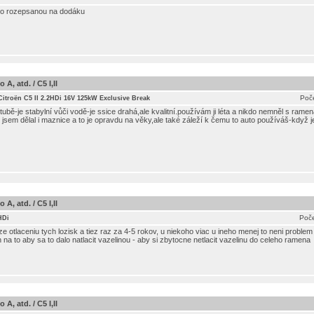
to rozepsanou na dodáku
A, atd. / C5 I,II
Poče
Citroën C5 II 2.2HDi 16V 125kW Exclusive Break
ubě-je stabylní vůči vodě-je ssice drahá,ale kvalitní.používám ji léta a nikdo nemněl s rame
jsem dělal i maznice a to je opravdu na věky,ale také záleží k čemu to auto používáš-když j
A, atd. / C5 I,II
Poče
HDi
otlaceniu tych lozisk a tiez raz za 4-5 rokov, u niekoho viac u ineho menej to neni problem ri
a to aby sa to dalo natlacit vazelinou - aby si zbytocne netlacit vazelinu do celeho ramena
A, atd. / C5 I,II