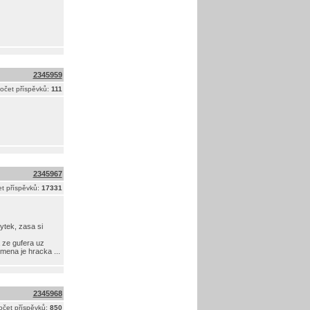
2345959
očet příspěvků:
111
2345967
t příspěvků:
17331
ytek, zasa si
 ze gufera uz
mena je hracka ...
2345968
očet příspěvků:
850